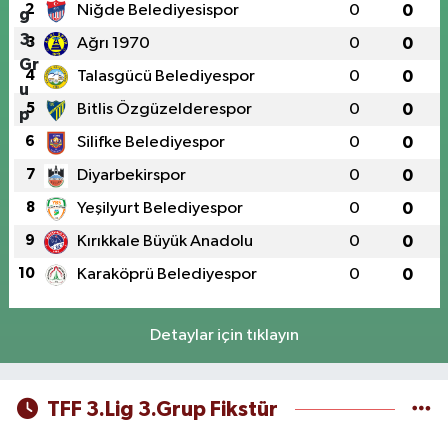
2
Niğde Belediyesispor
0
0
3
Ağrı 1970
0
0
4
Talasgücü Belediyespor
0
0
5
Bitlis Özgüzelderespor
0
0
6
Silifke Belediyespor
0
0
7
Diyarbekirspor
0
0
8
Yeşilyurt Belediyespor
0
0
9
Kırıkkale Büyük Anadolu
0
0
10
Karaköprü Belediyespor
0
0
Detaylar için tıklayın
TFF 3.Lig 3.Grup Fikstür