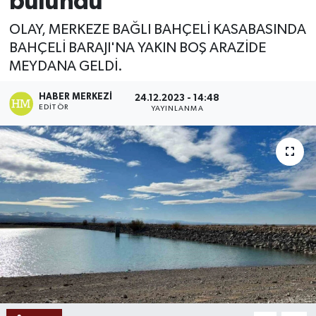
bulundu
Ekonomi
OLAY, MERKEZE BAĞLI BAHÇELİ KASABASINDA
BAHÇELİ BARAJI'NA YAKIN BOŞ ARAZİDE
Sağlık
MEYDANA GELDİ.
Tokat Haber
HABER MERKEZI
24.12.2023 - 14:48
EDITÖR
YAYINLANMA