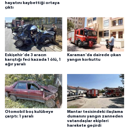
hayatını kaybettiği ortaya
çıktı
Eskişehir'de 3 aracın
Karaman'da dairede çıkan
karıştığı feci kazada 1 ölü, 1
yangın korkuttu
ağır yaralı
Otomobil boş kulübeye
Mantar tesisindeki ilaçlama
çarptı: 1 yaralı
dumanını yangın zanneden
vatandaşlar ekipleri
harekete geçirdi