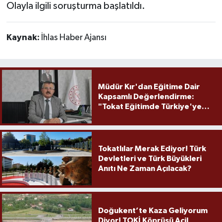
Olayla ilgili soruşturma başlatıldı.
Kaynak:
İhlas Haber Ajansı
Müdür Kır'dan Eğitime Dair
Kapsamlı Değerlendirme:
"Tokat Eğitimde Türkiye'ye
Örnek Olmaya Devam Ediyor"
Tokatlılar Merak Ediyor! Türk
Devletleri ve Türk Büyükleri
Anıtı Ne Zaman Açılacak?
Doğukent’te Kaza Geliyorum
Diyor! TOKİ Köprüsü Acil