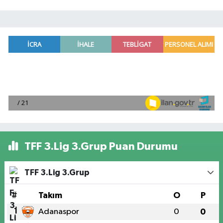
TFF 3.Lig 3.Grup Puan Durumu
TFF 3.Lig 3.Grup
#
Takım
O
P
1
Adanaspor
0
0