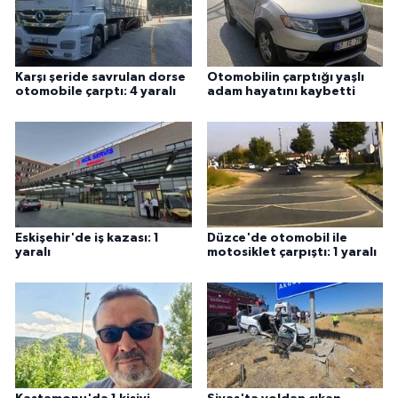
Karşı şeride savrulan dorse
Otomobilin çarptığı yaşlı
otomobile çarptı: 4 yaralı
adam hayatını kaybetti
Eskişehir'de iş kazası: 1
Düzce'de otomobil ile
yaralı
motosiklet çarpıştı: 1 yaralı