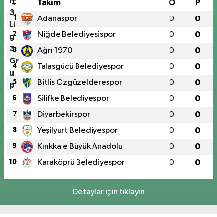
#
Takım
O
P
1
Adanaspor
0
0
2
Niğde Belediyesispor
0
0
3
Ağrı 1970
0
0
4
Talasgücü Belediyespor
0
0
5
Bitlis Özgüzelderespor
0
0
6
Silifke Belediyespor
0
0
7
Diyarbekirspor
0
0
8
Yeşilyurt Belediyespor
0
0
9
Kırıkkale Büyük Anadolu
0
0
10
Karaköprü Belediyespor
0
0
Detaylar için tıklayın