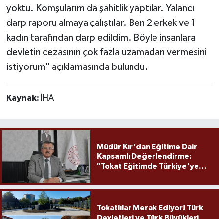
yoktu. Komşularım da şahitlik yaptılar. Yalancı
darp raporu almaya çalıştılar. Ben 2 erkek ve 1
kadın tarafından darp edildim. Böyle insanlara
devletin cezasının çok fazla uzamadan vermesini
istiyorum" açıklamasında bulundu.
Kaynak:
İHA
Müdür Kır'dan Eğitime Dair
Kapsamlı Değerlendirme:
"Tokat Eğitimde Türkiye'ye
Örnek Olmaya Devam Ediyor"
Tokatlılar Merak Ediyor! Türk
Devletleri ve Türk Büyükleri