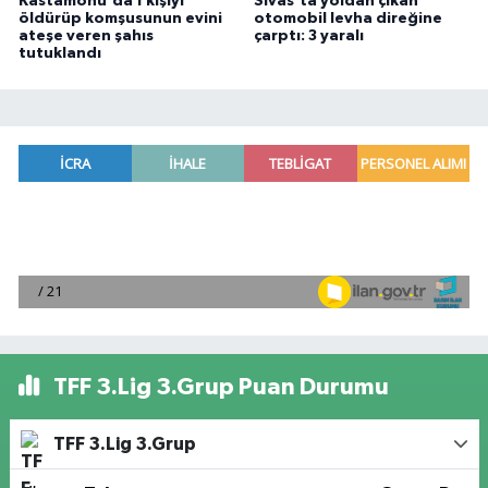
Kastamonu'da 1 kişiyi
Sivas'ta yoldan çıkan
öldürüp komşusunun evini
otomobil levha direğine
ateşe veren şahıs
çarptı: 3 yaralı
tutuklandı
TFF 3.Lig 3.Grup Puan Durumu
TFF 3.Lig 3.Grup