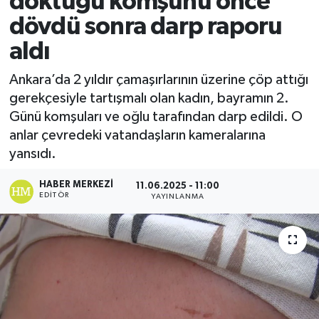
döktüğü komşunu önce
dövdü sonra darp raporu
Ekonomi
aldı
Sağlık
Ankara’da 2 yıldır çamaşırlarının üzerine çöp attığı
gerekçesiyle tartışmalı olan kadın, bayramın 2.
Tokat Haber
Günü komşuları ve oğlu tarafından darp edildi. O
anlar çevredeki vatandaşların kameralarına
yansıdı.
HABER MERKEZI
11.06.2025 - 11:00
EDITÖR
YAYINLANMA