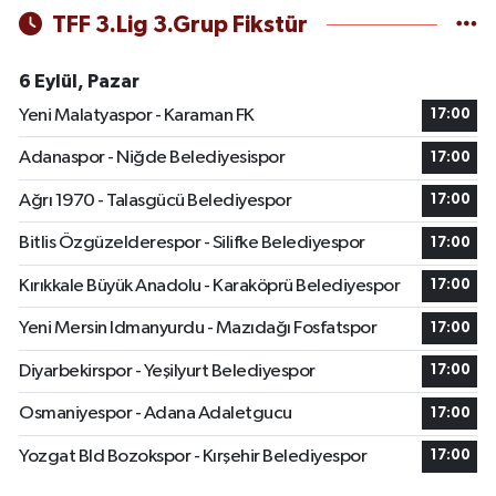
TFF 3.Lig 3.Grup Fikstür
6 Eylül, Pazar
Yeni Malatyaspor - Karaman FK
17:00
Adanaspor - Niğde Belediyesispor
17:00
Ağrı 1970 - Talasgücü Belediyespor
17:00
Bitlis Özgüzelderespor - Silifke Belediyespor
17:00
Kırıkkale Büyük Anadolu - Karaköprü Belediyespor
17:00
Yeni Mersin Idmanyurdu - Mazıdağı Fosfatspor
17:00
Diyarbekirspor - Yeşilyurt Belediyespor
17:00
Osmaniyespor - Adana Adaletgucu
17:00
Yozgat Bld Bozokspor - Kırşehir Belediyespor
17:00