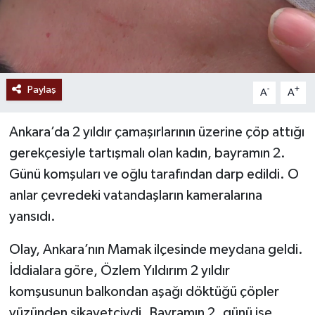
Paylaş
-
+
A
A
Ankara’da 2 yıldır çamaşırlarının üzerine çöp attığı
gerekçesiyle tartışmalı olan kadın, bayramın 2.
Günü komşuları ve oğlu tarafından darp edildi. O
anlar çevredeki vatandaşların kameralarına
yansıdı.
Olay, Ankara’nın Mamak ilçesinde meydana geldi.
İddialara göre, Özlem Yıldırım 2 yıldır
komşusunun balkondan aşağı döktüğü çöpler
yüzünden şikayetçiydi. Bayramın 2. günü ise