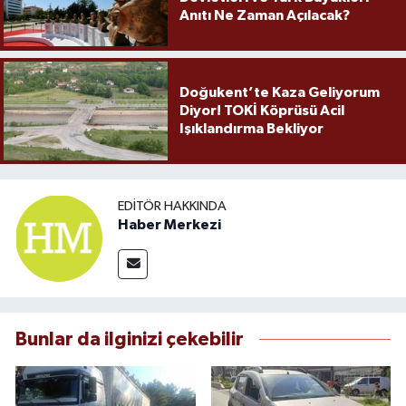
Anıtı Ne Zaman Açılacak?
Doğukent’te Kaza Geliyorum
Diyor! TOKİ Köprüsü Acil
Işıklandırma Bekliyor
EDITÖR HAKKINDA
Haber Merkezi
Bunlar da ilginizi çekebilir