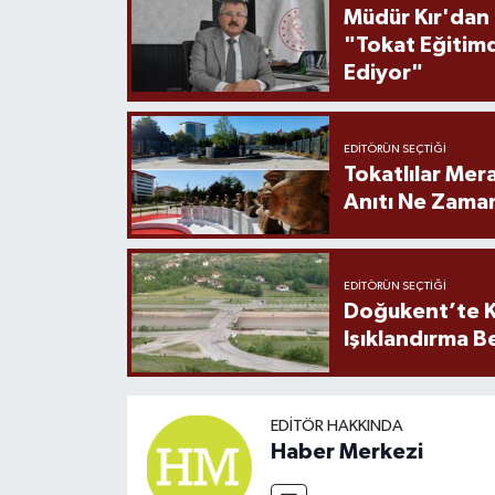
Müdür Kır'dan
"Tokat Eğitim
Ediyor"
EDITÖRÜN SEÇTIĞI
Tokatlılar Mera
Anıtı Ne Zaman
EDITÖRÜN SEÇTIĞI
Doğukent’te K
Işıklandırma B
EDITÖR HAKKINDA
Haber Merkezi