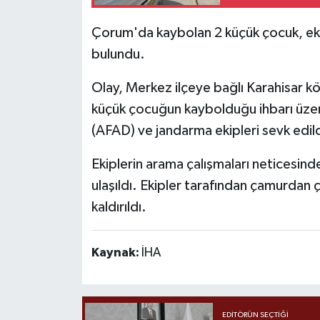
Çorum'da kaybolan 2 küçük çocuk, eki
bulundu.
Olay, Merkez ilçeye bağlı Karahisar k
küçük çocuğun kaybolduğu ihbarı üzer
(AFAD) ve jandarma ekipleri sevk edild
Ekiplerin arama çalışmaları neticesin
ulaşıldı. Ekipler tarafından çamurdan 
kaldırıldı.
Kaynak:
İHA
EDITÖRÜN SEÇTIĞI