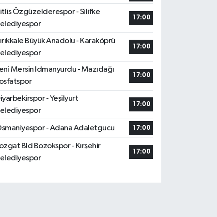
itlis Özgüzelderespor - Silifke
17:00
elediyespor
ırıkkale Büyük Anadolu - Karaköprü
17:00
elediyespor
eni Mersin Idmanyurdu - Mazıdağı
17:00
osfatspor
iyarbekirspor - Yeşilyurt
17:00
elediyespor
smaniyespor - Adana Adaletgucu
17:00
ozgat Bld Bozokspor - Kırşehir
17:00
elediyespor