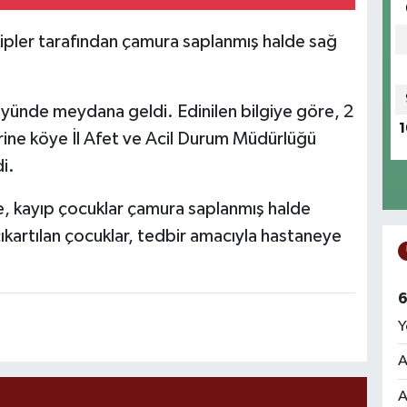
pler tarafından çamura saplanmış halde sağ
öyünde meydana geldi. Edinilen bilgiye göre, 2
1
ine köye İl Afet ve Acil Durum Müdürlüğü
i.
de, kayıp çocuklar çamura saplanmış halde
çıkartılan çocuklar, tedbir amacıyla hastaneye
6
Y
A
A