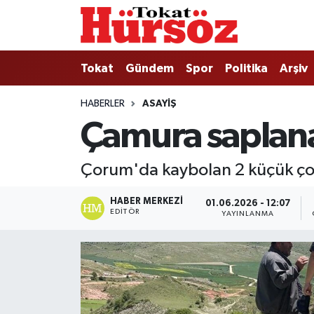
Tokat
Nöbetçi Eczaneler
Tokat
Gündem
Spor
Politika
Arşiv
Türkiye Gündemi
Hava Durumu
HABERLER
ASAYIŞ
Çamura saplanan
Gündem
Tokat Namaz Vakitleri
Asayiş
Trafik Durumu
Çorum'da kaybolan 2 küçük çoc
Spor
Süper Lig Puan Durumu ve Fikstür
HABER MERKEZI
01.06.2026 - 12:07
EDITÖR
YAYINLANMA
Politika
Tüm Manşetler
Tokat Spor
Son Dakika Haberleri
Eğitim
Haber Arşivi