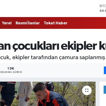
BIT
64.
DO
47,
Yerel
Resmi İlanlar
Tokat Haber
EU
55,
STE
64,
 çocukları ekipler k
GRA
651
BİS
uk, ekipler tarafından çamura saplanmış
13.
1 DK
OKUNMA SÜRESI