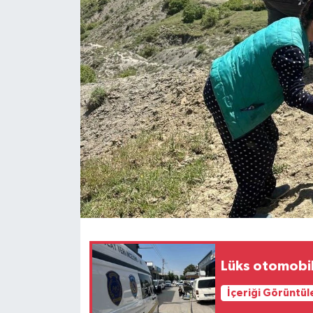
Ekonomi
Sağlık
Tokat Haber
Lüks otomobil
İçeriği Görüntül