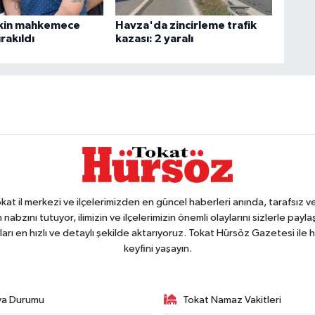
skin mahkemece
Havza'da zincirleme trafik
rakıldı
kazası: 2 yaralı
 il merkezi ve ilçelerimizden en güncel haberleri anında, tarafsız ve e
 nabzını tutuyor, ilimizin ve ilçelerimizin önemli olaylarını sizlerle pay
arı en hızlı ve detaylı şekilde aktarıyoruz. Tokat Hürsöz Gazetesi il
keyfini yaşayın.
va Durumu
Tokat Namaz Vakitleri