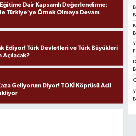
 Eğitime Dair Kapsamlı Değerlendirme:
B
de Türkiye'ye Örnek Olmaya Devam
B
K
B
Y
k Ediyor! Türk Devletleri ve Türk Büyükleri
F
 Açılacak?
D
B
O
aza Geliyorum Diyor! TOKİ Köprüsü Acil
Y
ekliyor
B