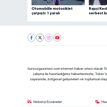
Otomobille motosiklet
Rapçi Ke
çarpıştı: 1 yaralı
serbest bı
hursozgazetesi.com internet haber sitesi olarak Tokat
çalışma ile hazırladığımız haberlerimizle, Tokat'ın
sayesinde, bölgesel gelişmeleri ve toplumsal olayl
Nöbetçi Eczaneler
Ha