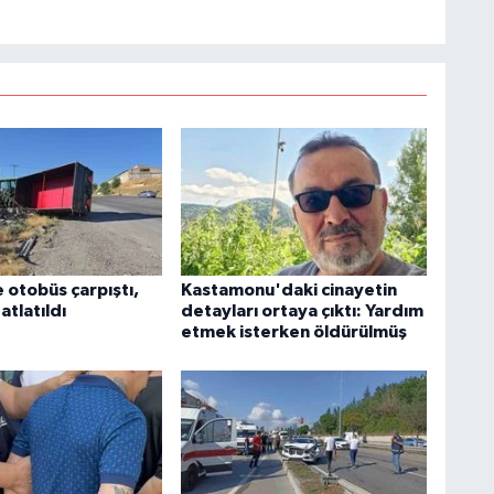
 otobüs çarpıştı,
Kastamonu'daki cinayetin
atlatıldı
detayları ortaya çıktı: Yardım
etmek isterken öldürülmüş