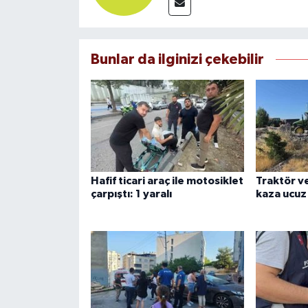
Bunlar da ilginizi çekebilir
Hafif ticari araç ile motosiklet
Traktör ve
çarpıştı: 1 yaralı
kaza ucuz 