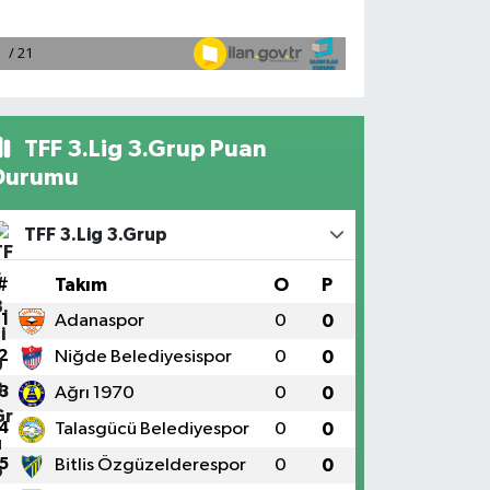
TFF 3.Lig 3.Grup Puan
Durumu
TFF 3.Lig 3.Grup
#
Takım
O
P
1
Adanaspor
0
0
2
Niğde Belediyesispor
0
0
3
Ağrı 1970
0
0
4
Talasgücü Belediyespor
0
0
5
Bitlis Özgüzelderespor
0
0