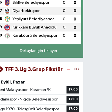
6
Silifke Belediyespor
0
0
7
Diyarbekirspor
0
0
8
Yeşilyurt Belediyespor
0
0
9
Kırıkkale Büyük Anadolu
0
0
0
Karaköprü Belediyespor
0
0
Detaylar için tıklayın
TFF 3.Lig 3.Grup Fikstür
 Eylül, Pazar
eni Malatyaspor - Karaman FK
17:00
danaspor - Niğde Belediyesispor
17:00
ğrı 1970 - Talasgücü Belediyespor
17:00