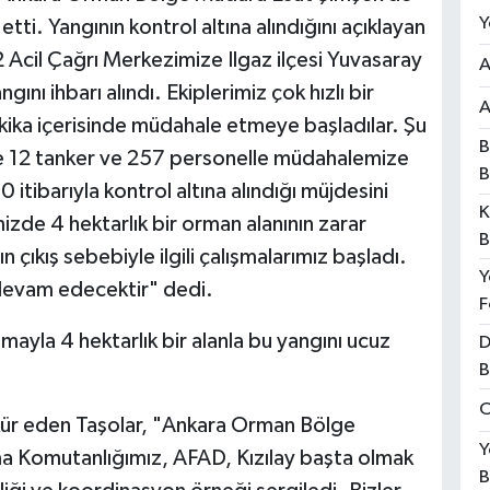
Y
ti. Yangının kontrol altına alındığını açıklayan
 Acil Çağrı Merkezimize Ilgaz ilçesi Yuvasaray
A
ını ihbarı alındı. Ekiplerimiz çok hızlı bir
A
kika içerisinde müdahale etmeye başladılar. Şu
B
 ve 12 tanker ve 257 personelle müdahalemize
B
itibarıyla kontrol altına alındığı müjdesini
K
izde 4 hektarlık bir orman alanının zarar
B
çıkış sebebiyle ilgili çalışmalarımız başladı.
Y
i devam edecektir" dedi.
F
ayla 4 hektarlık bir alanla bu yangını ucuz
D
B
O
ekkür eden Taşolar, "Ankara Orman Bölge
Y
a Komutanlığımız, AFAD, Kızılay başta olmak
B