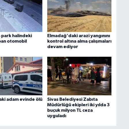
park halindeki
Elmadağ'daki arazi yangınını
pan otomobil
kontrol altına alma çalışmaları
devam ediyor
aki adam evinde ölü
Sivas Belediyesi Zabıta
Müdürlüğü ekipleri iki yılda 3
buçuk milyon TL ceza
uyguladı