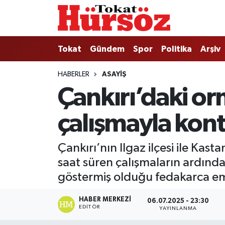
Tokat
Nöbetçi Eczaneler
Tokat
Gündem
Spor
Politika
Arşiv
Türkiye Gündemi
Hava Durumu
HABERLER
ASAYIŞ
Çankırı’daki or
Gündem
Tokat Namaz Vakitleri
çalışmayla kontr
Asayiş
Trafik Durumu
Spor
Süper Lig Puan Durumu ve Fikstür
Çankırı’nın Ilgaz ilçesi ile Kas
saat süren çalışmaların ardından
Politika
Tüm Manşetler
göstermiş olduğu fedakarca emek
Tokat Spor
Son Dakika Haberleri
HABER MERKEZI
06.07.2025 - 23:30
EDITÖR
YAYINLANMA
Eğitim
Haber Arşivi