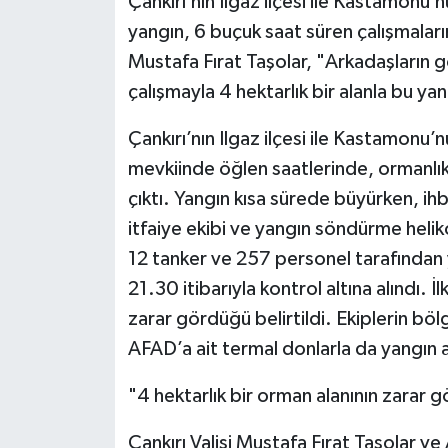
Çankırı’nın Ilgaz ilçesi ile Kastamonu’n
yangın, 6 buçuk saat süren çalışmaların 
Mustafa Fırat Taşolar, "Arkadaşların
çalışmayla 4 hektarlık bir alanla bu yan
Çankırı’nın Ilgaz ilçesi ile Kastamonu’
mevkiinde öğlen saatlerinde, ormanlı
çıktı. Yangın kısa sürede büyürken, i
itfaiye ekibi ve yangın söndürme helik
12 tanker ve 257 personel tarafından 
21.30 itibarıyla kontrol altına alındı. İ
zarar gördüğü belirtildi. Ekiplerin b
AFAD’a ait termal donlarla da yangın al
"4 hektarlık bir orman alanının zarar
Çankırı Valisi Mustafa Fırat Taşolar