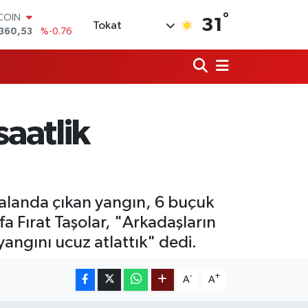
°
LAR
31
Tokat
,7069
%0.17
RO
,0265
%0.01
RLİN
1897
%0.02
AM ALTIN
8.49
%2.12
aatlik
T100
887
%64
TCOIN
360,53
%-0.76
k alanda çıkan yangın, 6 buçuk
fa Fırat Taşolar, "Arkadaşların
angını ucuz atlattık" dedi.
-
+
A
A