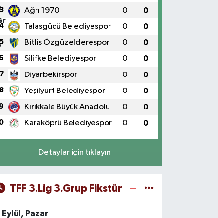
3
Ağrı 1970
0
0
4
Talasgücü Belediyespor
0
0
5
Bitlis Özgüzelderespor
0
0
6
Silifke Belediyespor
0
0
7
Diyarbekirspor
0
0
8
Yeşilyurt Belediyespor
0
0
9
Kırıkkale Büyük Anadolu
0
0
0
Karaköprü Belediyespor
0
0
Detaylar için tıklayın
TFF 3.Lig 3.Grup Fikstür
 Eylül, Pazar