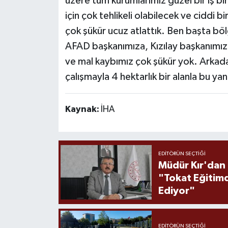
üzere tüm kurumlarımız güzel bir iş bir
için çok tehlikeli olabilecek ve ciddi b
çok şükür ucuz atlattık. Ben başta 
AFAD başkanımıza, Kızılay başkanımı
ve mal kaybımız çok şükür yok. Arkad
çalışmayla 4 hektarlık bir alanla bu ya
Kaynak:
İHA
EDITÖRÜN SEÇTIĞI
Müdür Kır'dan
"Tokat Eğitim
Ediyor"
EDITÖRÜN SEÇTIĞI