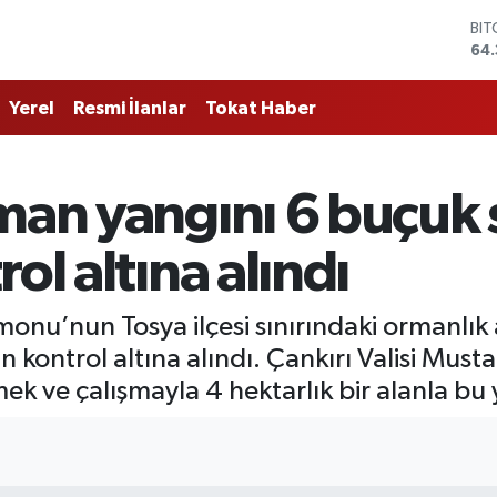
DO
47
EU
55
Yerel
Resmi İlanlar
Tokat Haber
STE
64,
GR
661
man yangını 6 buçuk s
BİS
13.
BI
ol altına alındı
64.
tamonu’nun Tosya ilçesi sınırındaki ormanlı
 kontrol altına alındı. Çankırı Valisi Musta
 ve çalışmayla 4 hektarlık bir alanla bu y