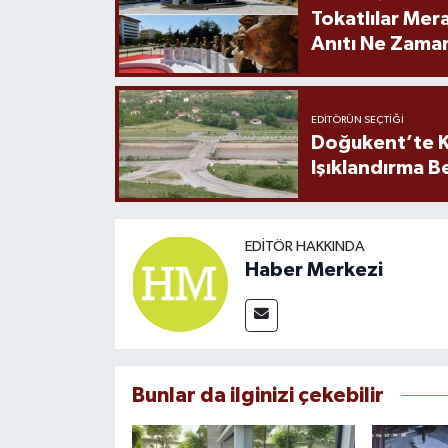
Tokatlılar Mera
Anıtı Ne Zaman
EDITÖRÜN SEÇTIĞI
Doğukent’te K
Işıklandırma B
EDITÖR HAKKINDA
Haber Merkezi
Bunlar da ilginizi çekebilir