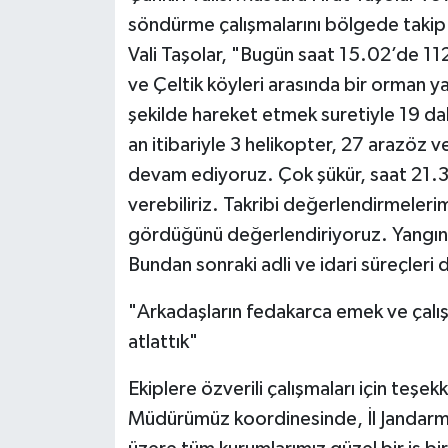
söndürme çalışmalarını bölgede takip et
Vali Taşolar, "Bugün saat 15.02’de 112
ve Çeltik köyleri arasında bir orman yang
şekilde hareket etmek suretiyle 19 da
an itibariyle 3 helikopter, 27 arazöz
devam ediyoruz. Çok şükür, saat 21.30 
verebiliriz. Takribi değerlendirmelerim
gördüğünü değerlendiriyoruz. Yangının 
Bundan sonraki adli ve idari süreçler
"Arkadaşların fedakarca emek ve çalışm
atlattık"
Ekiplere özverili çalışmaları için teş
Müdürümüz koordinesinde, İl Jandarm