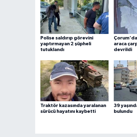
Polise saldırıp görevini
Çorum'da 
yaptırmayan 2 şüpheli
araca çar
tutuklandı
devrildi
Traktör kazasında yaralanan
39 yaşınd
sürücü hayatını kaybetti
bulundu