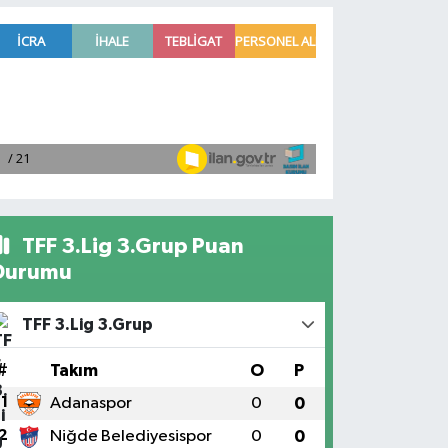
TFF 3.Lig 3.Grup Puan
Durumu
TFF 3.Lig 3.Grup
#
Takım
O
P
1
Adanaspor
0
0
2
Niğde Belediyesispor
0
0