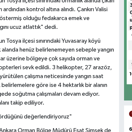
un Tosya ilçesi sınırındaki ormanlık alanda çıkan
ardından kontrol altına alındı. Çankırı Valisi
 göstermiş olduğu fedakarca emek ve
gını ucuz atlattık" dedi.
nun Tosya ilçesi sınırındaki Yuvasaray köyü
k alanda henüz belirlenemeyen sebeple yangın
hbar üzerine bölgeye çok sayıda orman ve
opterleri sevk edildi. 3 helikopter, 27 arazöz,
1
yürütülen çalışma neticesinde yangın saat
lk belirlemelere göre ise 4 hektarlık bir alanın
ölgede soğutma çalışmaları devam ediyor.
anı takip ediliyor.
 gördüğünü değerlendiriyoruz"
6
 ve Ankara Orman Bölge Müdürü Esat Şimşek de