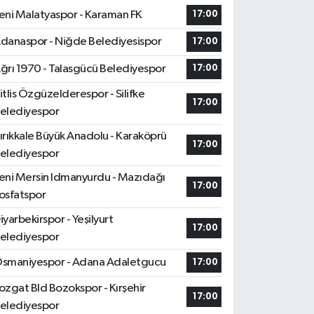
eni Malatyaspor - Karaman FK
17:00
danaspor - Niğde Belediyesispor
17:00
ğrı 1970 - Talasgücü Belediyespor
17:00
itlis Özgüzelderespor - Silifke
17:00
elediyespor
ırıkkale Büyük Anadolu - Karaköprü
17:00
elediyespor
eni Mersin Idmanyurdu - Mazıdağı
17:00
osfatspor
iyarbekirspor - Yeşilyurt
17:00
elediyespor
smaniyespor - Adana Adaletgucu
17:00
ozgat Bld Bozokspor - Kırşehir
17:00
elediyespor