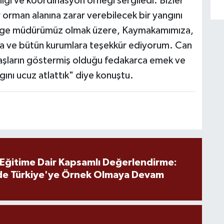
liği ve koordinasyon örneği sergiledi. Bizler
ir orman alanına zarar verebilecek bir yangını
bölge müdürümüz olmak üzere, Kaymakamımıza,
za ve bütün kurumlara teşekkür ediyorum. Can
aşların göstermiş olduğu fedakarca emek ve
ngını ucuz atlattık" diye konuştu.
 Eğitime Dair Kapsamlı Değerlendirme:
de Türkiye'ye Örnek Olmaya Devam