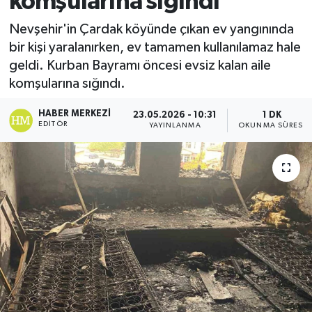
komşularına sığındı
Ekonomi
Nevşehir'in Çardak köyünde çıkan ev yangınında
bir kişi yaralanırken, ev tamamen kullanılamaz hale
Sağlık
geldi. Kurban Bayramı öncesi evsiz kalan aile
komşularına sığındı.
Tokat Haber
HABER MERKEZI
23.05.2026 - 10:31
1 DK
EDITÖR
YAYINLANMA
OKUNMA SÜRESI