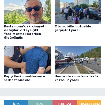
Kastamonu'daki cinayetin
Otomobille motosiklet
detayları ortaya çıktı:
çarpıştı: 1 yaralı
Yardım etmek isterken
öldürülmüş
Rapçi Keskin mahkemece
Havza'da zincirleme trafik
serbest bırakıldı
kazası: 2 yaralı