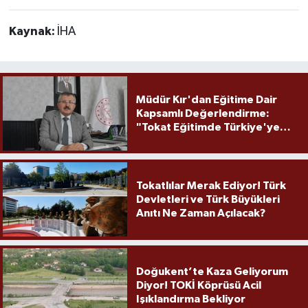
Kaynak:
İHA
Müdür Kır'dan Eğitime Dair
Kapsamlı Değerlendirme:
"Tokat Eğitimde Türkiye'ye
Örnek Olmaya Devam Ediyor"
Tokatlılar Merak Ediyor! Türk
Devletleri ve Türk Büyükleri
Anıtı Ne Zaman Açılacak?
Doğukent’te Kaza Geliyorum
Diyor! TOKİ Köprüsü Acil
Işıklandırma Bekliyor