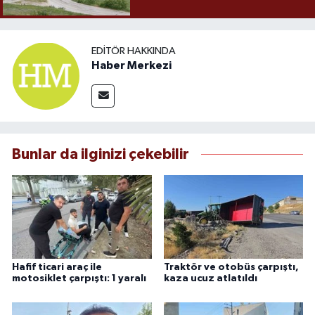
EDITÖR HAKKINDA
Haber Merkezi
Bunlar da ilginizi çekebilir
Hafif ticari araç ile
Traktör ve otobüs çarpıştı,
motosiklet çarpıştı: 1 yaralı
kaza ucuz atlatıldı