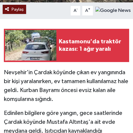
Paylaş
-
+
A
A
Kastamonu'da traktör
kazası: 1 ağır yaralı
Nevşehir'in Çardak köyünde çıkan ev yangınında
bir kişi yaralanırken, ev tamamen kullanılamaz hale
geldi. Kurban Bayramı öncesi evsiz kalan aile
komşularına sığındı.
Edinilen bilgilere göre yangın, gece saatlerinde
Çardak köyünde Mustafa Altıntaş'a ait evde
meydana geldi. Isıtıcıdan kaynaklandığı