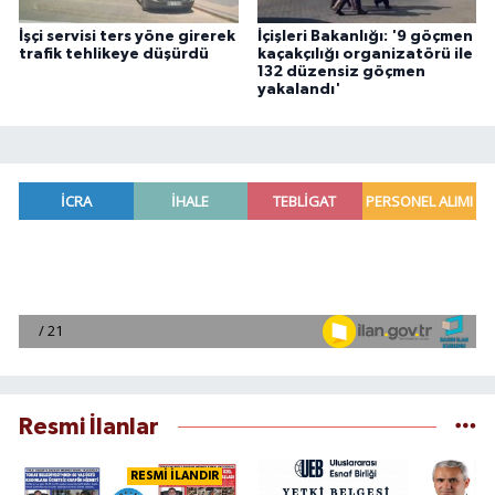
İşçi servisi ters yöne girerek
İçişleri Bakanlığı: '9 göçmen
trafik tehlikeye düşürdü
kaçakçılığı organizatörü ile
132 düzensiz göçmen
yakalandı'
Resmi İlanlar
RESMİ İLANDIR