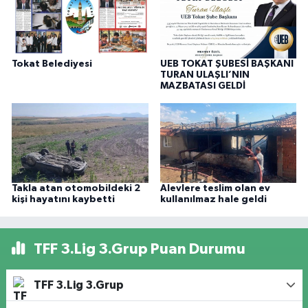
Tokat Belediyesi
UEB TOKAT ŞUBESİ BAŞKANI
TURAN ULAŞLI’NIN
MAZBATASI GELDİ
Takla atan otomobildeki 2
Alevlere teslim olan ev
kişi hayatını kaybetti
kullanılmaz hale geldi
TFF 3.Lig 3.Grup Puan Durumu
TFF 3.Lig 3.Grup