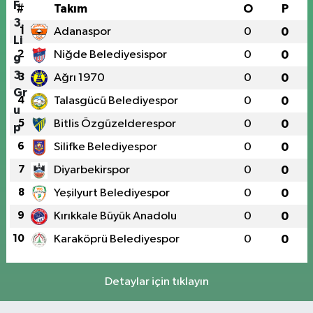
#
Takım
O
P
1
Adanaspor
0
0
2
Niğde Belediyesispor
0
0
3
Ağrı 1970
0
0
4
Talasgücü Belediyespor
0
0
5
Bitlis Özgüzelderespor
0
0
6
Silifke Belediyespor
0
0
7
Diyarbekirspor
0
0
8
Yeşilyurt Belediyespor
0
0
9
Kırıkkale Büyük Anadolu
0
0
10
Karaköprü Belediyespor
0
0
Detaylar için tıklayın