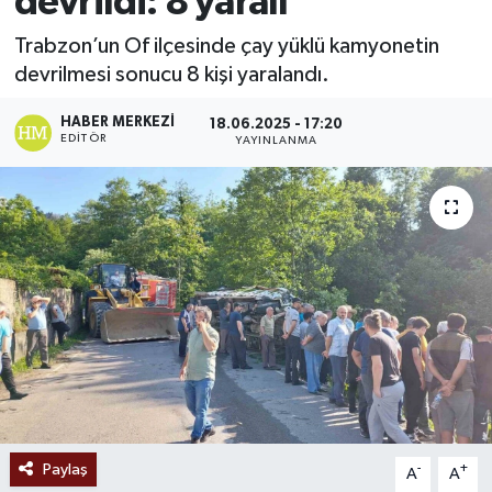
devrildi: 8 yaralı
Ekonomi
Trabzon’un Of ilçesinde çay yüklü kamyonetin
devrilmesi sonucu 8 kişi yaralandı.
Sağlık
HABER MERKEZI
18.06.2025 - 17:20
EDITÖR
YAYINLANMA
Tokat Haber
Paylaş
-
+
A
A