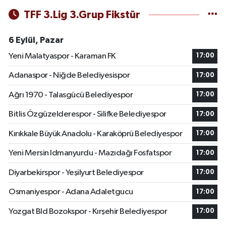
TFF 3.Lig 3.Grup Fikstür
6 Eylül, Pazar
Yeni Malatyaspor - Karaman FK
17:00
Adanaspor - Niğde Belediyesispor
17:00
Ağrı 1970 - Talasgücü Belediyespor
17:00
Bitlis Özgüzelderespor - Silifke Belediyespor
17:00
Kırıkkale Büyük Anadolu - Karaköprü Belediyespor
17:00
Yeni Mersin Idmanyurdu - Mazıdağı Fosfatspor
17:00
Diyarbekirspor - Yeşilyurt Belediyespor
17:00
Osmaniyespor - Adana Adaletgucu
17:00
Yozgat Bld Bozokspor - Kırşehir Belediyespor
17:00