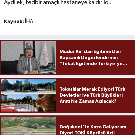
Aydilek, tedbir amaçlı hastaneye kaldırıldı.
Kaynak:
İHA
Müdür Kır'dan Eğitime Dair
Kapsamlı Değerlendirme:
"Tokat Eğitimde Türkiye'ye
Örnek Olmaya Devam Ediyor"
Tokatlılar Merak Ediyor! Türk
Devletleri ve Türk Büyükleri
Anıtı Ne Zaman Açılacak?
Doğukent’te Kaza Geliyorum
Diyor! TOKİ Köprüsü Acil