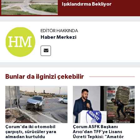
Işıklandırma Bekliyor
EDITÖR HAKKINDA
Haber Merkezi
Bunlar da ilginizi çekebilir
Çorum'da iki otomobil
Çorum ASFK Başkanı
çarpıştı, sürücüler yara
Arıcı’dan TFF’ye Lisans
almadan kurtuldu
Ücreti Tepkisi: "Amatör