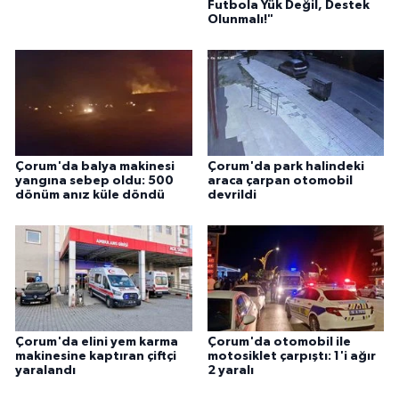
Futbola Yük Değil, Destek
Olunmalı!"
Çorum'da balya makinesi
Çorum'da park halindeki
yangına sebep oldu: 500
araca çarpan otomobil
dönüm anız küle döndü
devrildi
Çorum'da elini yem karma
Çorum'da otomobil ile
makinesine kaptıran çiftçi
motosiklet çarpıştı: 1'i ağır
yaralandı
2 yaralı