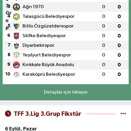
3
Ağrı 1970
0
0
4
Talasgücü Belediyespor
0
0
5
Bitlis Özgüzelderespor
0
0
6
Silifke Belediyespor
0
0
7
Diyarbekirspor
0
0
8
Yeşilyurt Belediyespor
0
0
9
Kırıkkale Büyük Anadolu
0
0
10
Karaköprü Belediyespor
0
0
Detaylar için tıklayın
TFF 3.Lig 3.Grup Fikstür
6 Eylül, Pazar