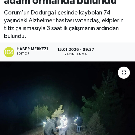
adam ormanda bulundu
Ekonomi
Çorum'un Dodurga ilçesinde kaybolan 74
yaşındaki Alzheimer hastası vatandaş, ekiplerin
Sağlık
titiz çalışmasıyla 3 saatlik çalışmanın ardından
bulundu.
Tokat Haber
HABER MERKEZI
15.01.2026 - 09:37
EDITÖR
YAYINLANMA