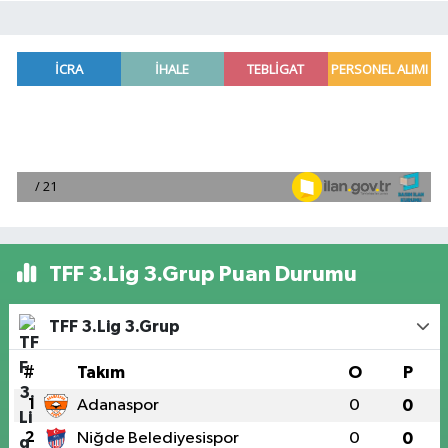
TFF 3.Lig 3.Grup Puan Durumu
TFF 3.Lig 3.Grup
#
Takım
O
P
1
Adanaspor
0
0
2
Niğde Belediyesispor
0
0