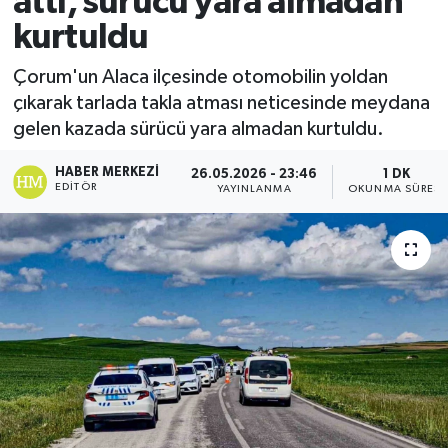
attı, sürücü yara almadan
kurtuldu
Ekonomi
Çorum'un Alaca ilçesinde otomobilin yoldan
Sağlık
çıkarak tarlada takla atması neticesinde meydana
gelen kazada sürücü yara almadan kurtuldu.
Tokat Haber
HABER MERKEZI
26.05.2026 - 23:46
1 DK
EDITÖR
YAYINLANMA
OKUNMA SÜRESI