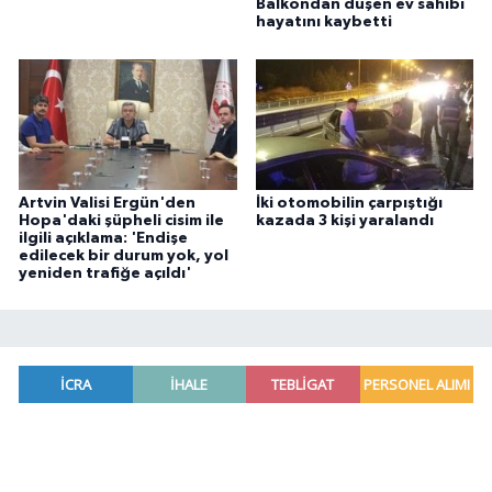
Balkondan düşen ev sahibi
hayatını kaybetti
Artvin Valisi Ergün'den
İki otomobilin çarpıştığı
Hopa'daki şüpheli cisim ile
kazada 3 kişi yaralandı
ilgili açıklama: 'Endişe
edilecek bir durum yok, yol
yeniden trafiğe açıldı'