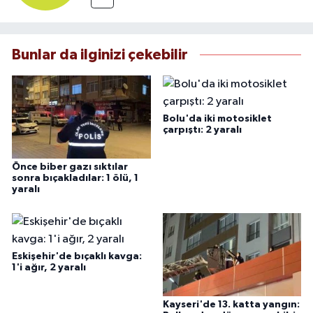
Bunlar da ilginizi çekebilir
Bolu'da iki motosiklet
çarpıştı: 2 yaralı
Önce biber gazı sıktılar
sonra bıçakladılar: 1 ölü, 1
yaralı
Eskişehir'de bıçaklı kavga:
1'i ağır, 2 yaralı
Kayseri'de 13. katta yangın: