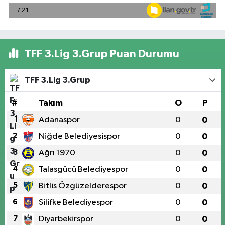
TFF 3.Lig 3.Grup Puan Durumu
TFF 3.Lig 3.Grup
#
Takım
O
P
1
Adanaspor
0
0
2
Niğde Belediyesispor
0
0
3
Ağrı 1970
0
0
4
Talasgücü Belediyespor
0
0
5
Bitlis Özgüzelderespor
0
0
6
Silifke Belediyespor
0
0
7
Diyarbekirspor
0
0