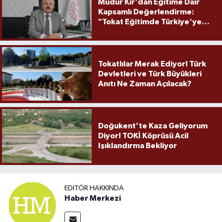
Müdür Kır'dan Eğitime Dair
Kapsamlı Değerlendirme:
"Tokat Eğitimde Türkiye'ye
Örnek Olmaya Devam Ediyor"
Tokatlılar Merak Ediyor! Türk
Devletleri ve Türk Büyükleri
Anıtı Ne Zaman Açılacak?
Doğukent’te Kaza Geliyorum
Diyor! TOKİ Köprüsü Acil
Işıklandırma Bekliyor
EDITÖR HAKKINDA
Haber Merkezi