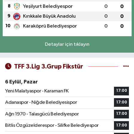
8
Yeşilyurt Belediyespor
0
0
9
Kırıkkale Büyük Anadolu
0
0
10
Karaköprü Belediyespor
0
0
Detaylar için tıklayın
TFF 3.Lig 3.Grup Fikstür
6 Eylül, Pazar
Yeni Malatyaspor - Karaman FK
17:00
Adanaspor - Niğde Belediyesispor
17:00
Ağrı 1970 - Talasgücü Belediyespor
17:00
Bitlis Özgüzelderespor - Silifke Belediyespor
17:00