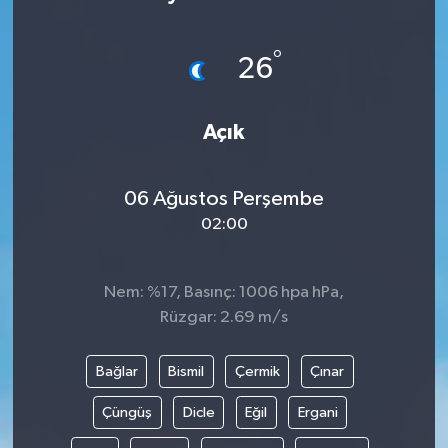
Ekonomi
°
26
Sağlık
Açık
Tokat Haber
06 Ağustos Perşembe
02:00
Nem: %17, Basınç: 1006 hpa hPa,
Rüzgar: 2.69 m/s
Bağlar
Bismil
Çermik
Çınar
Çüngüş
Dicle
Eğil
Ergani