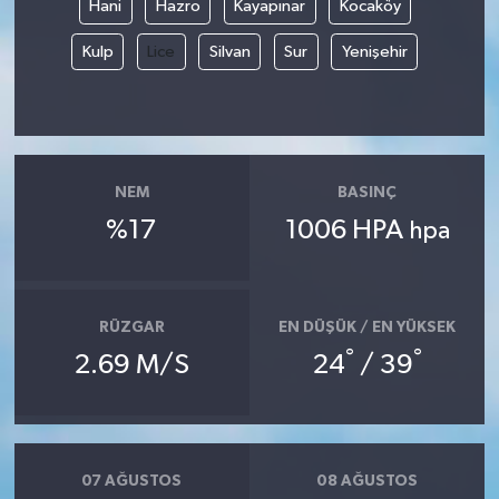
Hani
Hazro
Kayapınar
Kocaköy
Kulp
Lice
Silvan
Sur
Yenişehir
NEM
BASINÇ
%17
1006 HPA
hpa
RÜZGAR
EN DÜŞÜK / EN YÜKSEK
°
°
2.69 M/S
24
/ 39
07 AĞUSTOS
08 AĞUSTOS