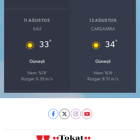
11 AĞUSTOS
12 AĞUSTOS
SALI
ÇARŞAMBA
°
°
33
34
Güneşli
Güneşli
Nem: %18
Nem: %16
Rüzgar: 6.39 m/s
Rüzgar: 8.31 m/s