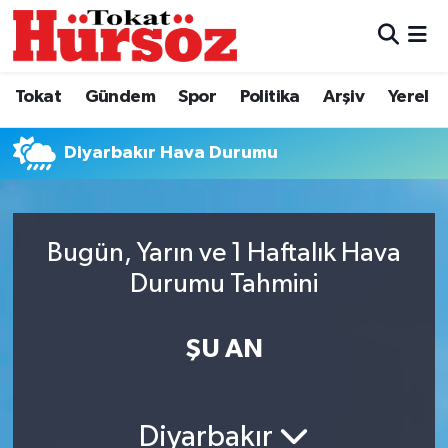
Tokat
Nöbetçi Eczaneler
Tokat
Gündem
Spor
Politika
Arşiv
Yerel
Türkiye Gündemi
Hava Durumu
Diyarbakır Hava Durumu
Gündem
Tokat Namaz Vakitleri
Asayiş
Trafik Durumu
Bugün, Yarın ve 1 Haftalık Hava
Spor
Süper Lig Puan Durumu ve Fikstür
Durumu Tahmini
Politika
Tüm Manşetler
ŞU AN
Tokat Spor
Son Dakika Haberleri
Diyarbakır
Eğitim
Haber Arşivi