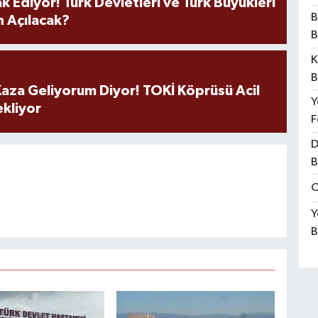
k Ediyor! Türk Devletleri ve Türk Büyükleri
B
 Açılacak?
B
K
B
aza Geliyorum Diyor! TOKİ Köprüsü Acil
Y
ekliyor
F
D
B
O
Y
B