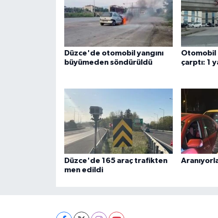
Düzce'de otomobil yangını
Otomobil
büyümeden söndürüldü
çarptı: 1 y
Düzce'de 165 araç trafikten
Aranıyorla
men edildi