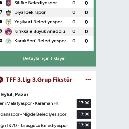
6
Silifke Belediyespor
0
0
7
Diyarbekirspor
0
0
8
Yeşilyurt Belediyespor
0
0
9
Kırıkkale Büyük Anadolu
0
0
0
Karaköprü Belediyespor
0
0
Detaylar için tıklayın
TFF 3.Lig 3.Grup Fikstür
 Eylül, Pazar
eni Malatyaspor - Karaman FK
17:00
danaspor - Niğde Belediyesispor
17:00
ğrı 1970 - Talasgücü Belediyespor
17:00