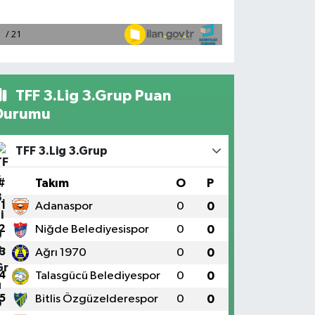
TFF 3.Lig 3.Grup Puan
Durumu
TFF 3.Lig 3.Grup
#
Takım
O
P
1
Adanaspor
0
0
2
Niğde Belediyesispor
0
0
3
Ağrı 1970
0
0
4
Talasgücü Belediyespor
0
0
5
Bitlis Özgüzelderespor
0
0