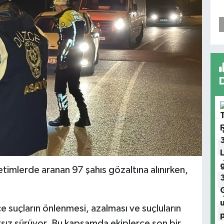
timlerde aranan 97 şahıs gözaltına alınırken,
 suçların önlenmesi, azalması ve suçluların
ksız sürüyor. Bu kapsamda ekiplerce son bir