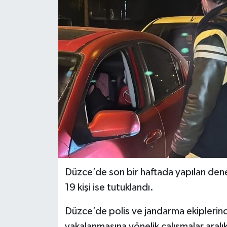
Ekonomi
Sağlık
Tokat Haber
Düzce’de son bir haftada yapılan dene
19 kişi ise tutuklandı.
Düzce’de polis ve jandarma ekiplerince
yakalanmasına yönelik çalışmalar aralı