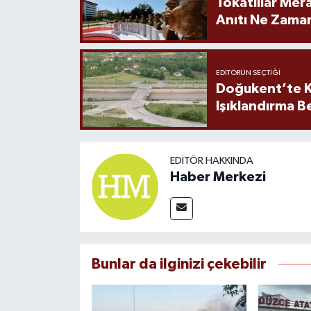
Tokatlılar Mera
Anıtı Ne Zaman
EDITÖRÜN SEÇTIĞI
Doğukent’te K
Işıklandırma B
EDITÖR HAKKINDA
Haber Merkezi
Bunlar da ilginizi çekebilir