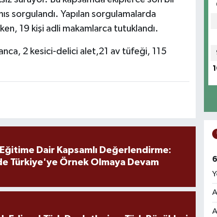
hıs sorgulandı. Yapılan sorgulamalarda
rken, 19 kişi adli makamlarca tutuklandı.
nca, 2 kesici-delici alet,21 av tüfeği, 115
1
 Eğitime Dair Kapsamlı Değerlendirme:
6
de Türkiye'ye Örnek Olmaya Devam
Y
A
A