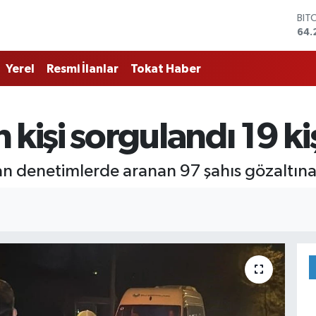
BIT
64.
DO
47,
Yerel
Resmi İlanlar
Tokat Haber
EU
55,
STE
64,
kişi sorgulandı 19 ki
GRA
651
BİS
n denetimlerde aranan 97 şahıs gözaltına al
13.