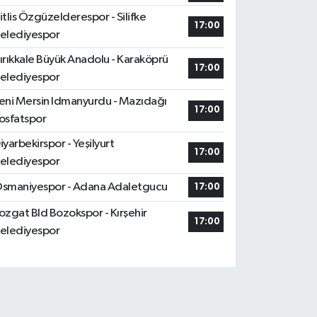
itlis Özgüzelderespor - Silifke
17:00
elediyespor
ırıkkale Büyük Anadolu - Karaköprü
17:00
elediyespor
eni Mersin Idmanyurdu - Mazıdağı
17:00
osfatspor
iyarbekirspor - Yeşilyurt
17:00
elediyespor
smaniyespor - Adana Adaletgucu
17:00
ozgat Bld Bozokspor - Kırşehir
17:00
elediyespor