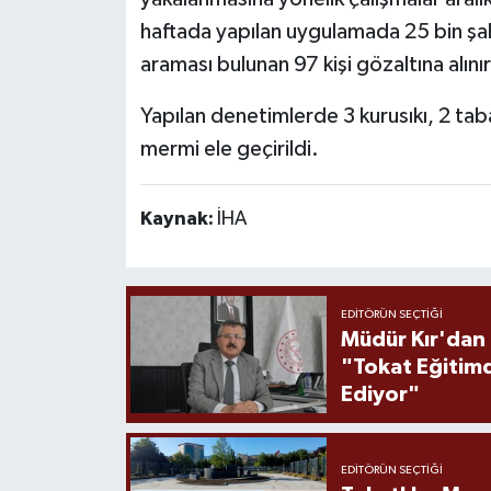
haftada yapılan uygulamada 25 bin şa
araması bulunan 97 kişi gözaltına alını
Yapılan denetimlerde 3 kurusıkı, 2 taba
mermi ele geçirildi.
Kaynak:
İHA
EDITÖRÜN SEÇTIĞI
Müdür Kır'dan
"Tokat Eğitim
Ediyor"
EDITÖRÜN SEÇTIĞI