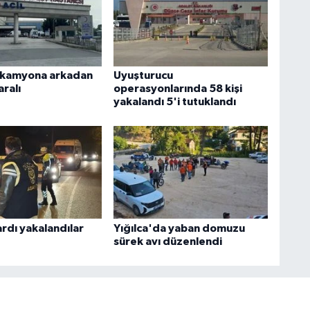
 kamyona arkadan
Uyuşturucu
aralı
operasyonlarında 58 kişi
yakalandı 5'i tutuklandı
rdı yakalandılar
Yığılca'da yaban domuzu
sürek avı düzenlendi