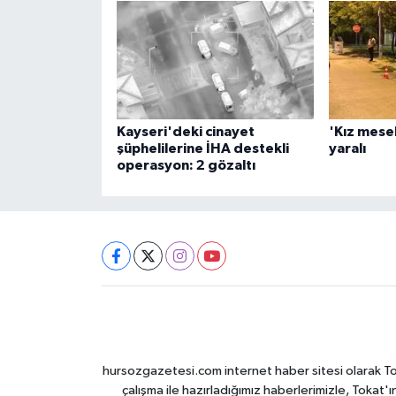
Kayseri'deki cinayet
'Kız mesel
şüphelilerine İHA destekli
yaralı
operasyon: 2 gözaltı
hursozgazetesi.com internet haber sitesi olarak Tokat
çalışma ile hazırladığımız haberlerimizle, Tokat'ın