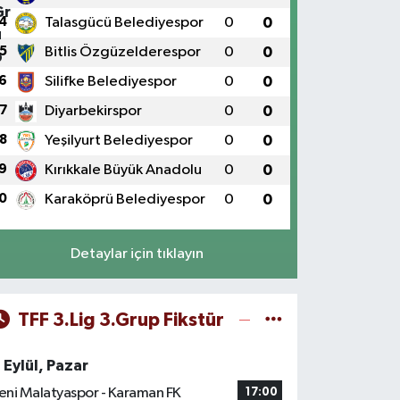
4
Talasgücü Belediyespor
0
0
5
Bitlis Özgüzelderespor
0
0
6
Silifke Belediyespor
0
0
7
Diyarbekirspor
0
0
8
Yeşilyurt Belediyespor
0
0
9
Kırıkkale Büyük Anadolu
0
0
0
Karaköprü Belediyespor
0
0
Detaylar için tıklayın
TFF 3.Lig 3.Grup Fikstür
 Eylül, Pazar
eni Malatyaspor - Karaman FK
17:00