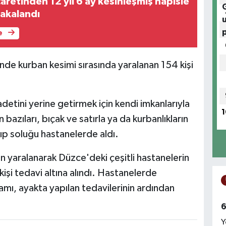
aretinden 12 yıl 6 ay kesinleşmiş hapisle
yakalandı
e
de kurban kesimi sırasında yaralanan 154 kişi
etini yerine getirmek için kendi imkanlarıyla
1
azıları, bıçak ve satırla ya da kurbanlıkların
ıp soluğu hastanelerde aldı.
n yaralanarak Düzce'deki çeşitli hastanelerin
işi tedavi altına alındı. Hastanelerde
mı, ayakta yapılan tedavilerinin ardından
6
Y