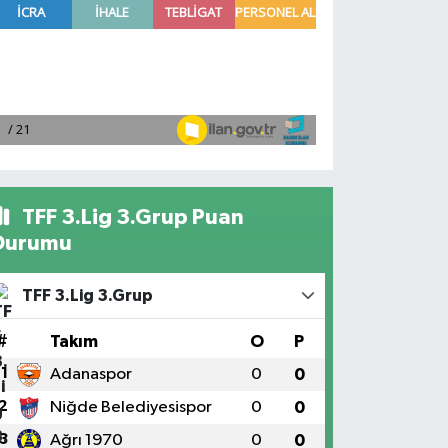
TFF 3.Lig 3.Grup Puan
Durumu
TFF 3.Lig 3.Grup
#
Takım
O
P
1
Adanaspor
0
0
2
Niğde Belediyesispor
0
0
3
Ağrı 1970
0
0