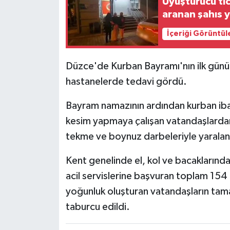
Uyuşturucu tic
aranan şahıs 
İçeriği Görüntül
Düzce'de Kurban Bayramı'nın ilk günün
hastanelerde tedavi gördü.
Bayram namazının ardından kurban ibad
kesim yapmaya çalışan vatandaşlardan b
tekme ve boynuz darbeleriyle yaralan
Kent genelinde el, kol ve bacaklarında
acil servislerine başvuran toplam 154 k
yoğunluk oluşturan vatandaşların tama
taburcu edildi.