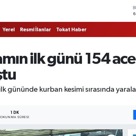
B
6
D
4
Yerel
Resmi İlanlar
Tokat Haber
E
5
S
6
mın ilk günü 154 ac
G
6
B
ştu
1
k gününde kurban kesimi sırasında yarala
1 DK
OKUNMA SÜRESI