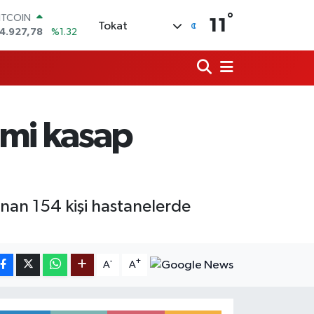
°
ITCOIN
11
Tokat
4.927,78
%1.32
OLAR
7,5894
%0.08
URO
5,0398
%-0.02
TERLİN
4,1581
%0.16
emi kasap
RAM ALTIN
527.85
%0.54
İST100
3.703
%11
nan 154 kişi hastanelerde
-
+
A
A