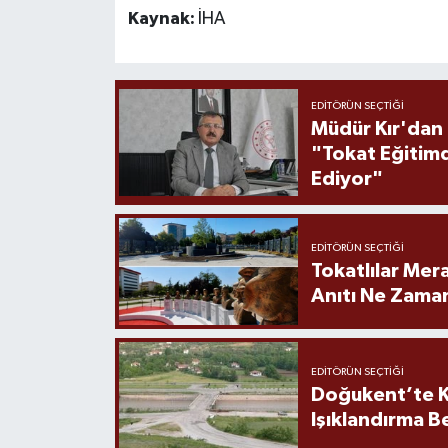
Kaynak:
İHA
EDITÖRÜN SEÇTIĞI
Müdür Kır'dan
"Tokat Eğitim
Ediyor"
EDITÖRÜN SEÇTIĞI
Tokatlılar Mera
Anıtı Ne Zaman
EDITÖRÜN SEÇTIĞI
Doğukent’te K
Işıklandırma B