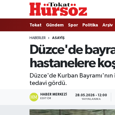
Tokat
Nöbetçi Eczaneler
Tokat
Gündem
Spor
Politika
Arşiv
Türkiye Gündemi
Hava Durumu
HABERLER
ASAYIŞ
Düzce'de bayra
Gündem
Tokat Namaz Vakitleri
hastanelere ko
Asayiş
Trafik Durumu
Spor
Süper Lig Puan Durumu ve Fikstür
Düzce'de Kurban Bayramı'nın il
tedavi gördü.
Politika
Tüm Manşetler
HABER MERKEZI
28.05.2026 - 12:00
Tokat Spor
Son Dakika Haberleri
EDITÖR
YAYINLANMA
Eğitim
Haber Arşivi