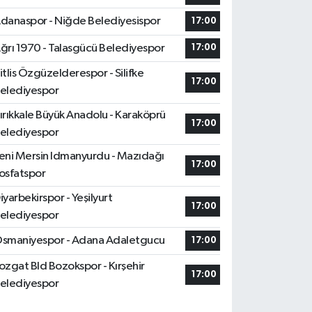
danaspor - Niğde Belediyesispor
17:00
ğrı 1970 - Talasgücü Belediyespor
17:00
itlis Özgüzelderespor - Silifke
17:00
elediyespor
ırıkkale Büyük Anadolu - Karaköprü
17:00
elediyespor
eni Mersin Idmanyurdu - Mazıdağı
17:00
osfatspor
iyarbekirspor - Yeşilyurt
17:00
elediyespor
smaniyespor - Adana Adaletgucu
17:00
ozgat Bld Bozokspor - Kırşehir
17:00
elediyespor