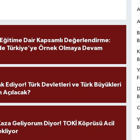
A
A
B
 Eğitime Dair Kapsamlı Değerlendirme:
B
de Türkiye'ye Örnek Olmaya Devam
K
B
Y
F
k Ediyor! Türk Devletleri ve Türk Büyükleri
D
 Açılacak?
B
O
Y
aza Geliyorum Diyor! TOKİ Köprüsü Acil
B
ekliyor