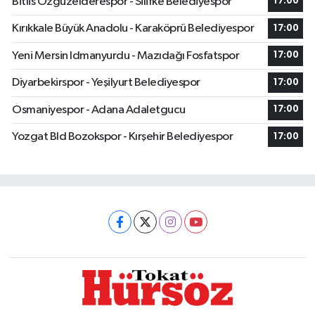
Bitlis Özgüzelderespor - Silifke Belediyespor
17:00
Kırıkkale Büyük Anadolu - Karaköprü Belediyespor
17:00
Yeni Mersin Idmanyurdu - Mazıdağı Fosfatspor
17:00
Diyarbekirspor - Yeşilyurt Belediyespor
17:00
Osmaniyespor - Adana Adaletgucu
17:00
Yozgat Bld Bozokspor - Kırşehir Belediyespor
17:00