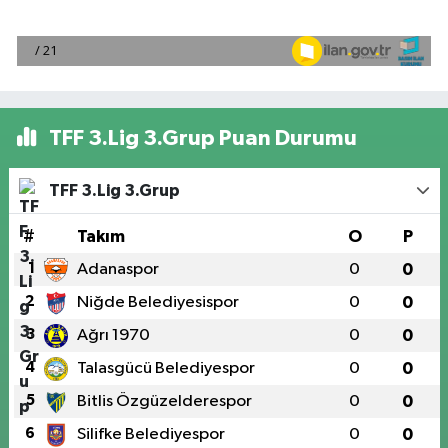
TFF 3.Lig 3.Grup Puan Durumu
TFF 3.Lig 3.Grup
#
Takım
O
P
1
Adanaspor
0
0
2
Niğde Belediyesispor
0
0
3
Ağrı 1970
0
0
4
Talasgücü Belediyespor
0
0
5
Bitlis Özgüzelderespor
0
0
6
Silifke Belediyespor
0
0