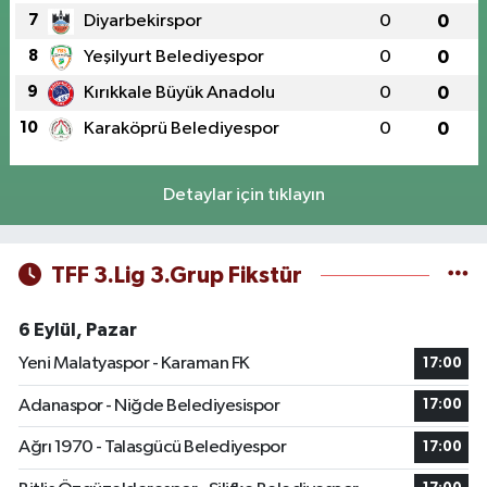
7
Diyarbekirspor
0
0
8
Yeşilyurt Belediyespor
0
0
9
Kırıkkale Büyük Anadolu
0
0
10
Karaköprü Belediyespor
0
0
Detaylar için tıklayın
TFF 3.Lig 3.Grup Fikstür
6 Eylül, Pazar
Yeni Malatyaspor - Karaman FK
17:00
Adanaspor - Niğde Belediyesispor
17:00
Ağrı 1970 - Talasgücü Belediyespor
17:00