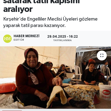
satarak tatil kapısını
aralıyor
Ekonomi
Kırşehir’de Engelliler Meclisi Üyeleri gözleme
Sağlık
yaparak tatil parası kazanıyor.
Tokat Haber
HABER MERKEZI
29.04.2025 - 16:22
EDITÖR
YAYINLANMA