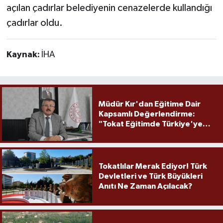
açılan çadırlar belediyenin cenazelerde kullandığı
çadırlar oldu.
Kaynak:
İHA
Müdür Kır'dan Eğitime Dair
Kapsamlı Değerlendirme:
"Tokat Eğitimde Türkiye'ye
Örnek Olmaya Devam Ediyor"
Tokatlılar Merak Ediyor! Türk
Devletleri ve Türk Büyükleri
Anıtı Ne Zaman Açılacak?