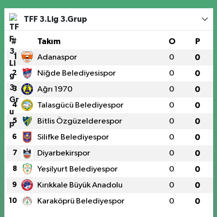
TFF 3.Lig 3.Grup
#
Takım
O
P
1
Adanaspor
0
0
2
Niğde Belediyesispor
0
0
3
Ağrı 1970
0
0
4
Talasgücü Belediyespor
0
0
5
Bitlis Özgüzelderespor
0
0
6
Silifke Belediyespor
0
0
7
Diyarbekirspor
0
0
8
Yeşilyurt Belediyespor
0
0
9
Kırıkkale Büyük Anadolu
0
0
10
Karaköprü Belediyespor
0
0