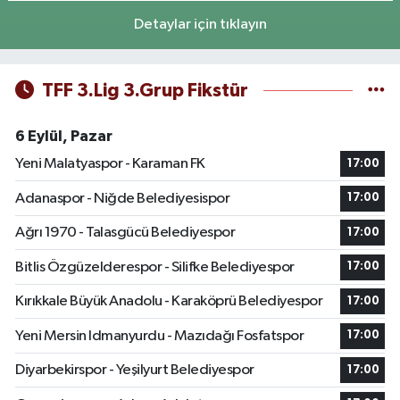
Detaylar için tıklayın
TFF 3.Lig 3.Grup Fikstür
6 Eylül, Pazar
Yeni Malatyaspor - Karaman FK
17:00
Adanaspor - Niğde Belediyesispor
17:00
Ağrı 1970 - Talasgücü Belediyespor
17:00
Bitlis Özgüzelderespor - Silifke Belediyespor
17:00
Kırıkkale Büyük Anadolu - Karaköprü Belediyespor
17:00
Yeni Mersin Idmanyurdu - Mazıdağı Fosfatspor
17:00
Diyarbekirspor - Yeşilyurt Belediyespor
17:00