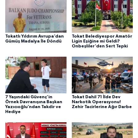
Tokatlı Yıldırım Avrupa’dan
Tokat Belediyespor Amatör
Gümüş Madalya İle Döndü
Ligin Eşiğine mi Geldi?
Onbeşliler'den Sert Tepki
7 Yaşındaki Güvenç’in
Tokat Dahil 71 İlde Dev
Örnek Davranışına Başkan
Narkotik Operasyonu!
Yazıcıoğlu’ndan Takdir ve
Zehir Tacirlerine Ağır Darbe
Hediye