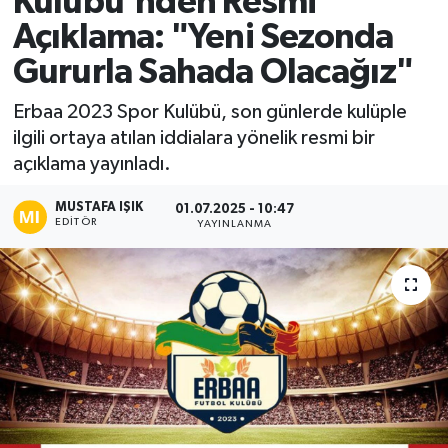
Kulübü'nden Resmi
Açıklama: "Yeni Sezonda
Ekonomi
Gururla Sahada Olacağız"
Sağlık
Erbaa 2023 Spor Kulübü, son günlerde kulüple
ilgili ortaya atılan iddialara yönelik resmi bir
Tokat Haber
açıklama yayınladı.
MUSTAFA IŞIK
01.07.2025 - 10:47
EDITÖR
YAYINLANMA