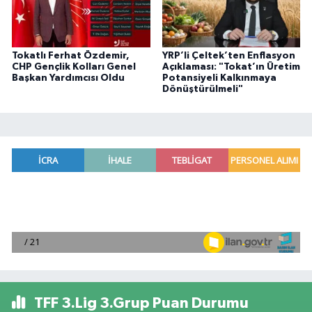
Tokatlı Ferhat Özdemir,
YRP’li Çeltek’ten Enflasyon
CHP Gençlik Kolları Genel
Açıklaması: "Tokat’ın Üretim
Başkan Yardımcısı Oldu
Potansiyeli Kalkınmaya
Dönüştürülmeli"
TFF 3.Lig 3.Grup Puan Durumu