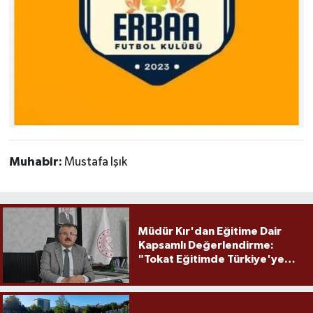
Muhabir:
Mustafa Işık
Müdür Kır'dan Eğitime Dair
Kapsamlı Değerlendirme:
"Tokat Eğitimde Türkiye'ye
Örnek Olmaya Devam Ediyor"