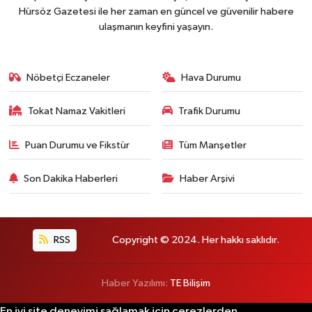
Hürsöz Gazetesi ile her zaman en güncel ve güvenilir habere
ulaşmanın keyfini yaşayın.
Nöbetçi Eczaneler
Hava Durumu
Tokat Namaz Vakitleri
Trafik Durumu
Puan Durumu ve Fikstür
Tüm Manşetler
Son Dakika Haberleri
Haber Arşivi
RSS
Copyright © 2024. Her hakkı saklıdır.
Haber Yazılımı:
TE Bilişim
En iyi site deneyimi sağlamak için çerezlerden