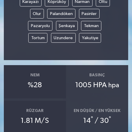
Karayazı
Köprüköy
Narman
Oltu
Olur
Palandöken
Pasinler
Pazaryolu
Şenkaya
Tekman
Tortum
Uzundere
Yakutiye
NEM
BASINÇ
%28
1005 HPA
hpa
RÜZGAR
EN DÜŞÜK / EN YÜKSEK
°
°
1.81 M/S
14
/ 30