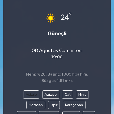
Ekonomi
°
24
Sağlık
Güneşli
Tokat Haber
08 Ağustos Cumartesi
19:00
Nem: %28, Basınç: 1005 hpa hPa,
Rüzgar: 1.81 m/s
Aşkale
Aziziye
Çat
Hınıs
Horasan
İspir
Karaçoban