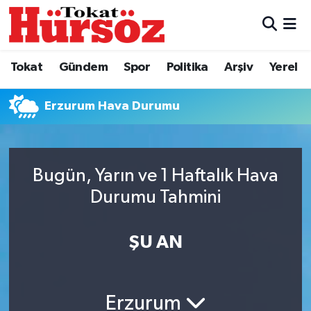
Tokat
Nöbetçi Eczaneler
Tokat
Gündem
Spor
Politika
Arşiv
Yerel
Türkiye Gündemi
Hava Durumu
Erzurum Hava Durumu
Gündem
Tokat Namaz Vakitleri
Asayiş
Trafik Durumu
Bugün, Yarın ve 1 Haftalık Hava
Spor
Süper Lig Puan Durumu ve Fikstür
Durumu Tahmini
Politika
Tüm Manşetler
ŞU AN
Tokat Spor
Son Dakika Haberleri
Erzurum
Eğitim
Haber Arşivi