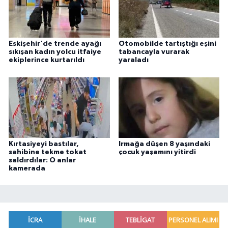
Eskişehir'de trende ayağı
Otomobilde tartıştığı eşini
sıkışan kadın yolcu itfaiye
tabancayla vurarak
ekiplerince kurtarıldı
yaraladı
Kırtasiyeyi bastılar,
Irmağa düşen 8 yaşındaki
sahibine tekme tokat
çocuk yaşamını yitirdi
saldırdılar: O anlar
kamerada