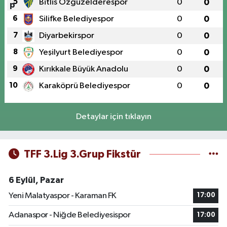
5
Bitlis Özgüzelderespor
0
0
6
Silifke Belediyespor
0
0
7
Diyarbekirspor
0
0
8
Yeşilyurt Belediyespor
0
0
9
Kırıkkale Büyük Anadolu
0
0
10
Karaköprü Belediyespor
0
0
Detaylar için tıklayın
TFF 3.Lig 3.Grup Fikstür
6 Eylül, Pazar
Yeni Malatyaspor - Karaman FK
17:00
Adanaspor - Niğde Belediyesispor
17:00