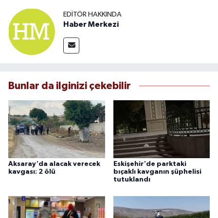
EDITÖR HAKKINDA
Haber Merkezi
Bunlar da ilginizi çekebilir
Aksaray'da alacak verecek
Eskişehir'de parktaki
kavgası: 2 ölü
bıçaklı kavganın şüphelisi
tutuklandı