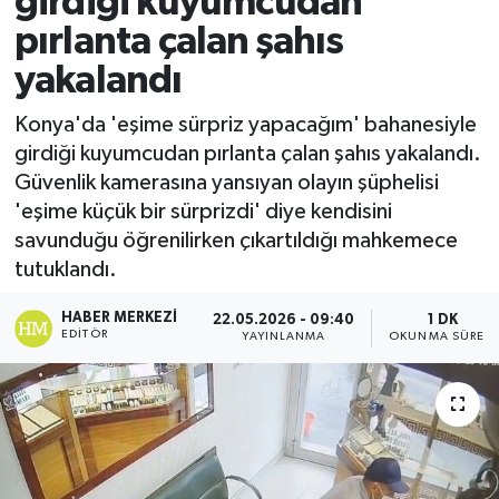
girdiği kuyumcudan
pırlanta çalan şahıs
Ekonomi
yakalandı
Sağlık
Konya'da 'eşime sürpriz yapacağım' bahanesiyle
girdiği kuyumcudan pırlanta çalan şahıs yakalandı.
Tokat Haber
Güvenlik kamerasına yansıyan olayın şüphelisi
'eşime küçük bir sürprizdi' diye kendisini
savunduğu öğrenilirken çıkartıldığı mahkemece
tutuklandı.
HABER MERKEZI
22.05.2026 - 09:40
1 DK
EDITÖR
YAYINLANMA
OKUNMA SÜRESI