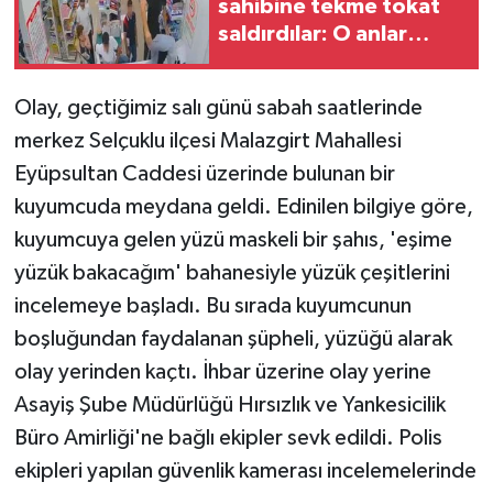
sahibine tekme tokat
saldırdılar: O anlar
kamerada
Olay, geçtiğimiz salı günü sabah saatlerinde
merkez Selçuklu ilçesi Malazgirt Mahallesi
Eyüpsultan Caddesi üzerinde bulunan bir
kuyumcuda meydana geldi. Edinilen bilgiye göre,
kuyumcuya gelen yüzü maskeli bir şahıs, 'eşime
yüzük bakacağım' bahanesiyle yüzük çeşitlerini
incelemeye başladı. Bu sırada kuyumcunun
boşluğundan faydalanan şüpheli, yüzüğü alarak
olay yerinden kaçtı. İhbar üzerine olay yerine
Asayiş Şube Müdürlüğü Hırsızlık ve Yankesicilik
Büro Amirliği'ne bağlı ekipler sevk edildi. Polis
ekipleri yapılan güvenlik kamerası incelemelerinde