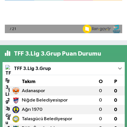
TFF 3.Lig 3.Grup Puan Durumu
TFF 3.Lig 3.Grup
#
Takım
O
P
1
Adanaspor
0
0
2
Niğde Belediyesispor
0
0
3
Ağrı 1970
0
0
4
Talasgücü Belediyespor
0
0