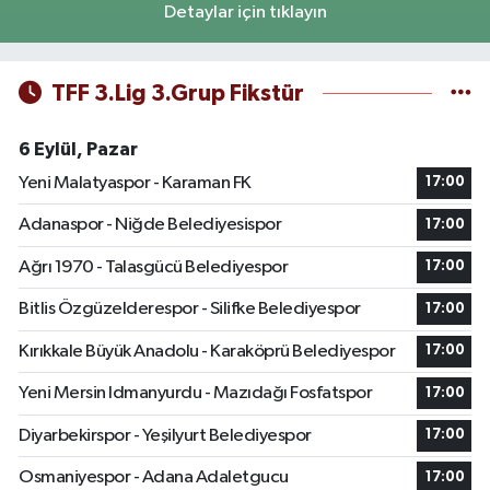
Detaylar için tıklayın
TFF 3.Lig 3.Grup Fikstür
6 Eylül, Pazar
Yeni Malatyaspor - Karaman FK
17:00
Adanaspor - Niğde Belediyesispor
17:00
Ağrı 1970 - Talasgücü Belediyespor
17:00
Bitlis Özgüzelderespor - Silifke Belediyespor
17:00
Kırıkkale Büyük Anadolu - Karaköprü Belediyespor
17:00
Yeni Mersin Idmanyurdu - Mazıdağı Fosfatspor
17:00
Diyarbekirspor - Yeşilyurt Belediyespor
17:00
Osmaniyespor - Adana Adaletgucu
17:00