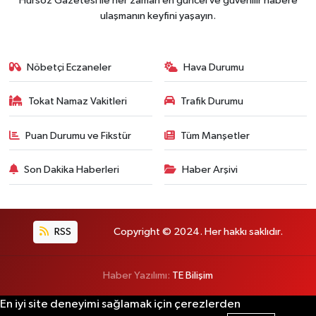
Hürsöz Gazetesi ile her zaman en güncel ve güvenilir habere
ulaşmanın keyfini yaşayın.
Nöbetçi Eczaneler
Hava Durumu
Tokat Namaz Vakitleri
Trafik Durumu
Puan Durumu ve Fikstür
Tüm Manşetler
Son Dakika Haberleri
Haber Arşivi
RSS
Copyright © 2024. Her hakkı saklıdır.
Haber Yazılımı:
TE Bilişim
En iyi site deneyimi sağlamak için çerezlerden