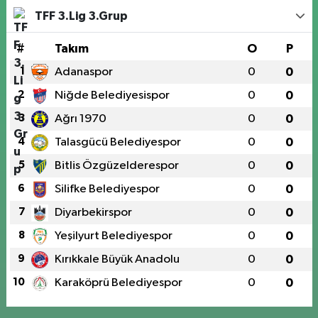
TFF 3.Lig 3.Grup
#
Takım
O
P
1
Adanaspor
0
0
2
Niğde Belediyesispor
0
0
3
Ağrı 1970
0
0
4
Talasgücü Belediyespor
0
0
5
Bitlis Özgüzelderespor
0
0
6
Silifke Belediyespor
0
0
7
Diyarbekirspor
0
0
8
Yeşilyurt Belediyespor
0
0
9
Kırıkkale Büyük Anadolu
0
0
10
Karaköprü Belediyespor
0
0