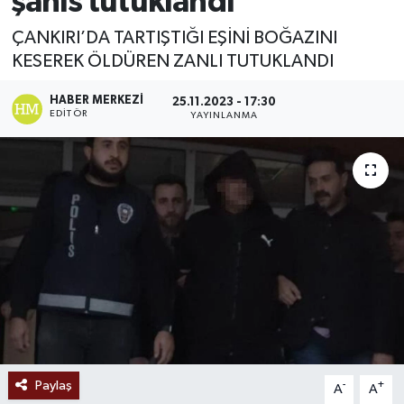
şahıs tutuklandı
Ekonomi
ÇANKIRI’DA TARTIŞTIĞI EŞİNİ BOĞAZINI
KESEREK ÖLDÜREN ZANLI TUTUKLANDI
Sağlık
HABER MERKEZI
25.11.2023 - 17:30
EDITÖR
YAYINLANMA
Tokat Haber
Paylaş
-
+
A
A