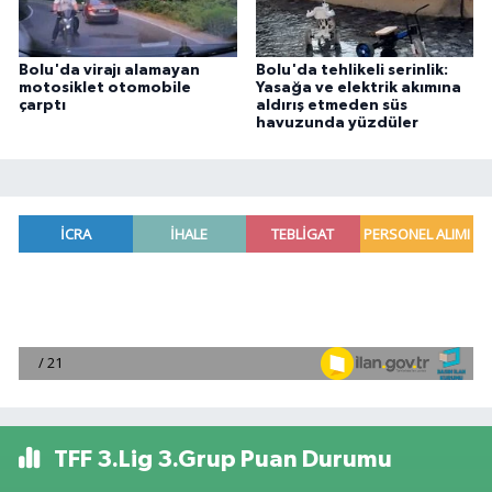
Bolu'da virajı alamayan
Bolu'da tehlikeli serinlik:
motosiklet otomobile
Yasağa ve elektrik akımına
çarptı
aldırış etmeden süs
havuzunda yüzdüler
TFF 3.Lig 3.Grup Puan Durumu