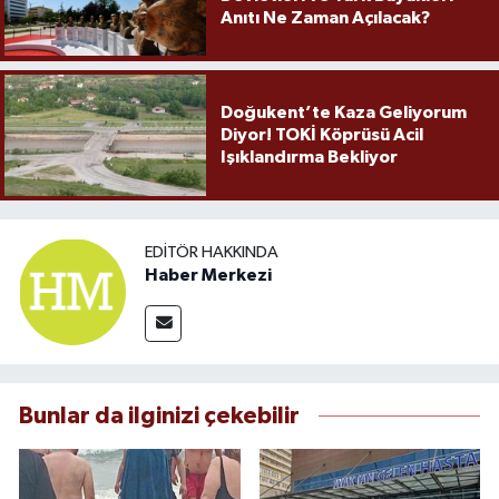
Anıtı Ne Zaman Açılacak?
Doğukent’te Kaza Geliyorum
Diyor! TOKİ Köprüsü Acil
Işıklandırma Bekliyor
EDITÖR HAKKINDA
Haber Merkezi
Bunlar da ilginizi çekebilir