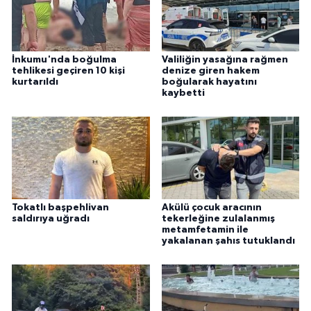
İnkumu'nda boğulma
Valiliğin yasağına rağmen
tehlikesi geçiren 10 kişi
denize giren hakem
kurtarıldı
boğularak hayatını
kaybetti
Tokatlı başpehlivan
Akülü çocuk aracının
saldırıya uğradı
tekerleğine zulalanmış
metamfetamin ile
yakalanan şahıs tutuklandı