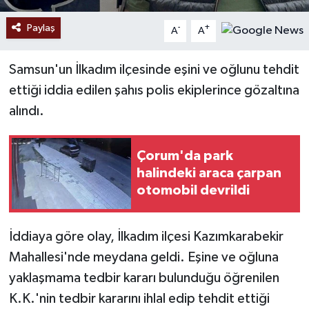
Paylaş
-
+
A
A
Samsun'un İlkadım ilçesinde eşini ve oğlunu tehdit
ettiği iddia edilen şahıs polis ekiplerince gözaltına
alındı.
Çorum'da park
halindeki araca çarpan
otomobil devrildi
İddiaya göre olay, İlkadım ilçesi Kazımkarabekir
Mahallesi'nde meydana geldi. Eşine ve oğluna
yaklaşmama tedbir kararı bulunduğu öğrenilen
K.K.'nin tedbir kararını ihlal edip tehdit ettiği