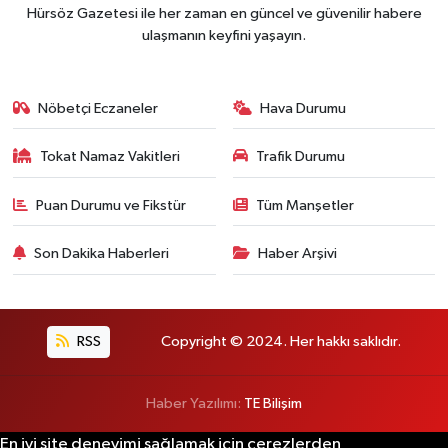
Hürsöz Gazetesi ile her zaman en güncel ve güvenilir habere
ulaşmanın keyfini yaşayın.
Nöbetçi Eczaneler
Hava Durumu
Tokat Namaz Vakitleri
Trafik Durumu
Puan Durumu ve Fikstür
Tüm Manşetler
Son Dakika Haberleri
Haber Arşivi
RSS
Copyright © 2024. Her hakkı saklıdır.
Haber Yazılımı:
TE Bilişim
En iyi site deneyimi sağlamak için çerezlerden