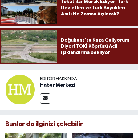
Tokatlılar Merak Ediyor! Türk
Devletleri ve Türk Büyükleri
Anıtı Ne Zaman Açılacak?
Doğukent’te Kaza Geliyorum
Diyor! TOKİ Köprüsü Acil
Işıklandırma Bekliyor
EDITÖR HAKKINDA
Haber Merkezi
Bunlar da ilginizi çekebilir