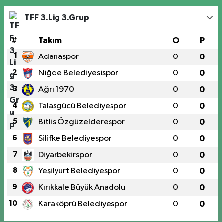
TFF 3.Lig 3.Grup
#
Takım
O
P
1
Adanaspor
0
0
2
Niğde Belediyesispor
0
0
3
Ağrı 1970
0
0
4
Talasgücü Belediyespor
0
0
5
Bitlis Özgüzelderespor
0
0
6
Silifke Belediyespor
0
0
7
Diyarbekirspor
0
0
8
Yeşilyurt Belediyespor
0
0
9
Kırıkkale Büyük Anadolu
0
0
10
Karaköprü Belediyespor
0
0