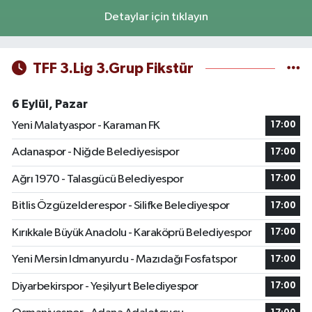
Detaylar için tıklayın
TFF 3.Lig 3.Grup Fikstür
6 Eylül, Pazar
Yeni Malatyaspor - Karaman FK
17:00
Adanaspor - Niğde Belediyesispor
17:00
Ağrı 1970 - Talasgücü Belediyespor
17:00
Bitlis Özgüzelderespor - Silifke Belediyespor
17:00
Kırıkkale Büyük Anadolu - Karaköprü Belediyespor
17:00
Yeni Mersin Idmanyurdu - Mazıdağı Fosfatspor
17:00
Diyarbekirspor - Yeşilyurt Belediyespor
17:00