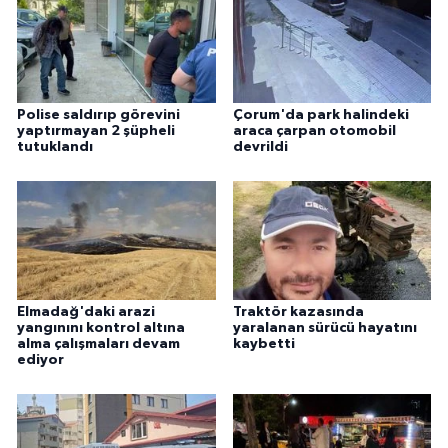
Polise saldırıp görevini
Çorum'da park halindeki
yaptırmayan 2 şüpheli
araca çarpan otomobil
tutuklandı
devrildi
Elmadağ'daki arazi
Traktör kazasında
yangınını kontrol altına
yaralanan sürücü hayatını
alma çalışmaları devam
kaybetti
ediyor