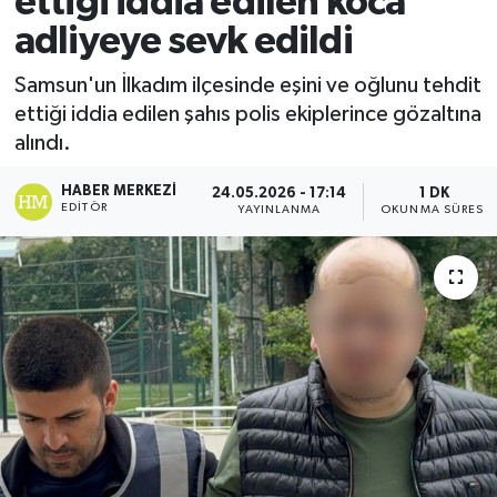
ettiği iddia edilen koca
adliyeye sevk edildi
Ekonomi
Samsun'un İlkadım ilçesinde eşini ve oğlunu tehdit
Sağlık
ettiği iddia edilen şahıs polis ekiplerince gözaltına
alındı.
Tokat Haber
HABER MERKEZI
24.05.2026 - 17:14
1 DK
EDITÖR
YAYINLANMA
OKUNMA SÜRESI