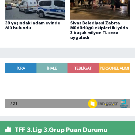
39 yaşındaki adam evinde
Sivas Belediyesi Zabıta
ölü bulundu
Müdürlüğü ekipleri iki yılda
3 buçuk milyon TL ceza
uyguladı
TFF 3.Lig 3.Grup Puan Durumu