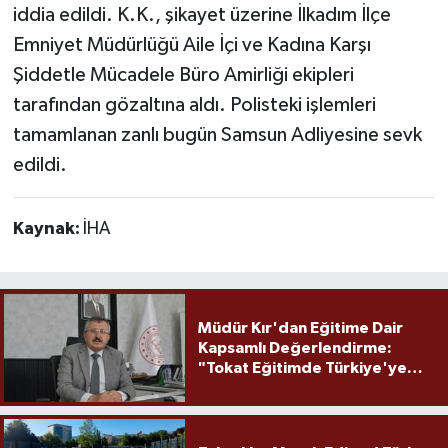
iddia edildi. K.K., şikayet üzerine İlkadım İlçe
Emniyet Müdürlüğü Aile İçi ve Kadına Karşı
Şiddetle Mücadele Büro Amirliği ekipleri
tarafından gözaltına aldı. Polisteki işlemleri
tamamlanan zanlı bugün Samsun Adliyesine sevk
edildi.
Kaynak:
İHA
Müdür Kır'dan Eğitime Dair
Kapsamlı Değerlendirme:
"Tokat Eğitimde Türkiye'ye
Örnek Olmaya Devam Ediyor"