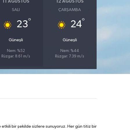
11 AĞUSTOS
12 AĞUSTOS
SALI
ÇARŞAMBA
°
°
23
24
Güneşli
Güneşli
Nem: %52
Nem: %44
Rüzgar: 8.61 m/s
Rüzgar: 7.39 m/s
tkili bir şekilde sizlere sunuyoruz. Her gün titiz bir