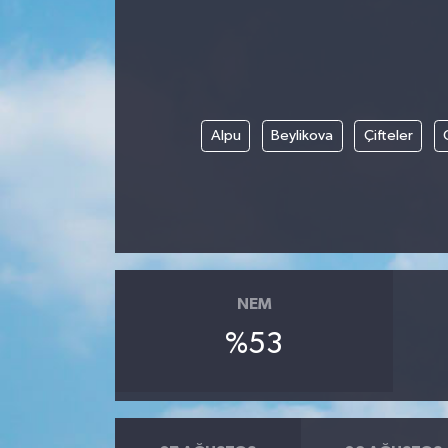
Ekonomi
Sağlık
Alpu
Beylikova
Çifteler
Tokat Haber
NEM
%53