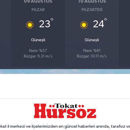
09 AĞUSTOS
10 AĞUSTOS
PAZAR
PAZARTESI
°
°
23
24
Güneşli
Güneşli
Nem: %57
Nem: %61
Rüzgar: 9.31 m/s
Rüzgar: 10.11 m/s
 il merkezi ve ilçelerimizden en güncel haberleri anında, tarafsız ve e