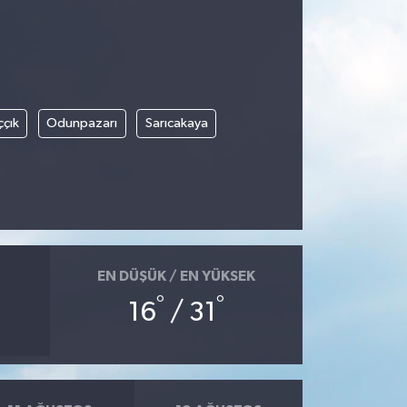
ççık
Odunpazarı
Sarıcakaya
EN DÜŞÜK / EN YÜKSEK
°
°
16
/ 31