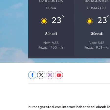
07 AĞUSTOS
08 AĞUSTOS
CUMA
CUMARTESI
°
°
23
23
Güneşli
Güneşli
Nem: %55
Nem: %52
Rüzgar: 7.00 m/s
Rüzgar: 8.31 m/s
hursozgazetesi.com internet haber sitesi olarak Tokat