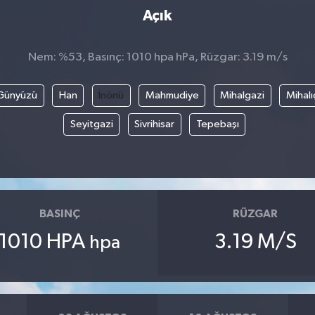
Açık
Nem: %53, Basınç: 1010 hpa hPa, Rüzgar: 3.19 m/s
Günyüzü
Han
İnönü
Mahmudiye
Mihalgazi
Mihalı
Seyitgazi
Sivrihisar
Tepebaşı
BASINÇ
RÜZGAR
1010 HPA
3.19 M/S
hpa