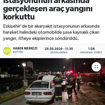
istasyonunun arkasında
gerçekleşen araç yangını
Ekonomi
korkuttu
Sağlık
Eskişehir'de bir akaryakıt istasyonunun arkasında
hareket halindeki otomobilde şase kaynaklı çıkan
Tokat Haber
yangın, itfaiye ekiplerince söndürüldü.
HABER MERKEZI
29.05.2026 - 11:35
1 DK
EDITÖR
YAYINLANMA
OKUNMA SÜRESI