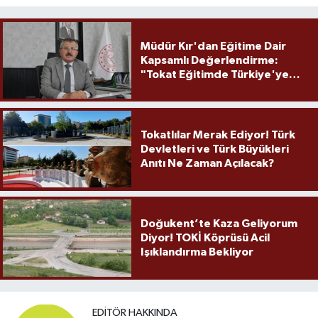
Müdür Kır'dan Eğitime Dair
Kapsamlı Değerlendirme:
"Tokat Eğitimde Türkiye'ye
Örnek Olmaya Devam Ediyor"
Tokatlılar Merak Ediyor! Türk
Devletleri ve Türk Büyükleri
Anıtı Ne Zaman Açılacak?
Doğukent’te Kaza Geliyorum
Diyor! TOKİ Köprüsü Acil
Işıklandırma Bekliyor
EDITÖR HAKKINDA