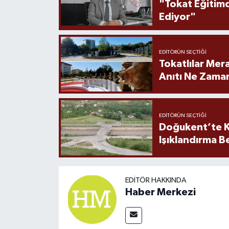
"Tokat Eğitim
Ediyor"
EDITÖRÜN SEÇTIĞI
Tokatlılar Mera
Anıtı Ne Zaman
EDITÖRÜN SEÇTIĞI
Doğukent’te K
Işıklandırma B
EDITÖR HAKKINDA
Haber Merkezi