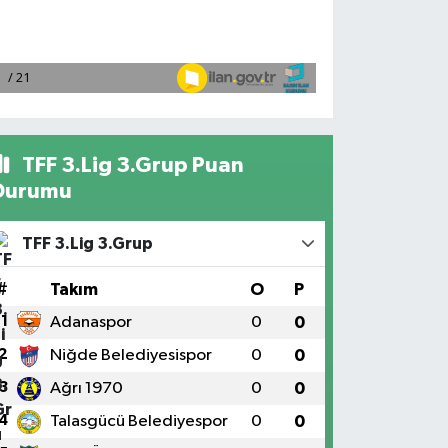
TFF 3.Lig 3.Grup Puan
Durumu
TFF 3.Lig 3.Grup
#
Takım
O
P
1
Adanaspor
0
0
2
Niğde Belediyesispor
0
0
3
Ağrı 1970
0
0
4
Talasgücü Belediyespor
0
0