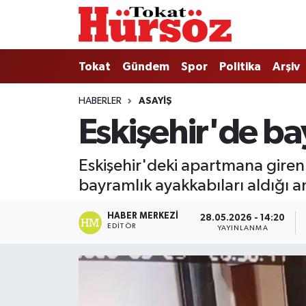
Tokat
Nöbetçi Eczaneler
Tokat
Gündem
Spor
Politika
Arşiv
Türkiye Gündemi
Hava Durumu
HABERLER
ASAYIŞ
Eskişehir'de ba
Gündem
Tokat Namaz Vakitleri
Asayiş
Trafik Durumu
Eskişehir'deki apartmana giren
bayramlık ayakkabıları aldığı a
Spor
Süper Lig Puan Durumu ve Fikstür
HABER MERKEZI
28.05.2026 - 14:20
Politika
Tüm Manşetler
EDITÖR
YAYINLANMA
Tokat Spor
Son Dakika Haberleri
Eğitim
Haber Arşivi