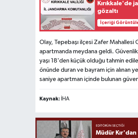
Kırıkkale'de 
gözaltı
İçeriği Görüntül
Olay, Tepebaşı ilçesi Zafer Mahallesi
apartmanda meydana geldi. Güvenlik 
yaşı 18'den küçük olduğu tahmin edilen 2
önünde duran ve bayram için alınan yen
saniye apartman içinde bulunan güvenl
Kaynak:
İHA
EDITÖRÜN SEÇTIĞI
Müdür Kır'dan