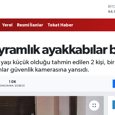
BIT
64.
DO
47,
Yerel
Resmi İlanlar
Tokat Haber
EU
55,
STE
64,
yramlık ayakkabılar b
GRA
666
BİS
 yaşı küçük olduğu tahmin edilen 2 kişi, b
13.
nlar güvenlik kamerasına yansıdı.
1 DK
OKUNMA SÜRESI