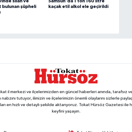
inde silah ve
Samsun'da 1 ton 160 litre
bulunan şüpheli
kaçak etil alkol ele geçirildi
ı
 il merkezi ve ilçelerimizden en güncel haberleri anında, tarafsız ve e
 nabzını tutuyor, ilimizin ve ilçelerimizin önemli olaylarını sizlerle pay
arı en hızlı ve detaylı şekilde aktarıyoruz. Tokat Hürsöz Gazetesi il
keyfini yaşayın.