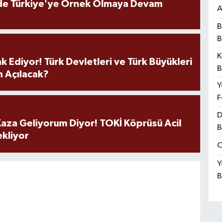
de Türkiye'ye Örnek Olmaya Devam
A
B
B
K
k Ediyor! Türk Devletleri ve Türk Büyükleri
B
 Açılacak?
Y
F
D
aza Geliyorum Diyor! TOKİ Köprüsü Acil
B
ekliyor
O
Y
B