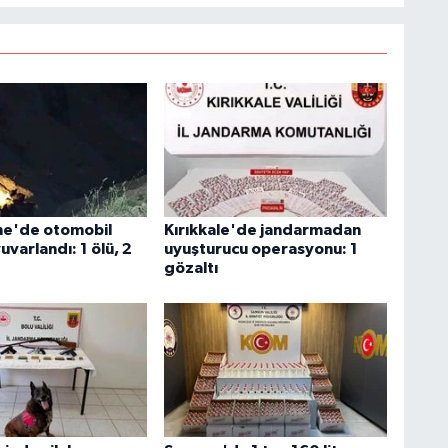
e'de otomobil
Kırıkkale'de jandarmadan
varlandı: 1 ölü, 2
uyuşturucu operasyonu: 1
gözaltı