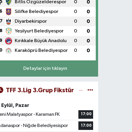
5
Bitlis Özgüzelderespor
0
0
6
Silifke Belediyespor
0
0
7
Diyarbekirspor
0
0
8
Yeşilyurt Belediyespor
0
0
9
Kırıkkale Büyük Anadolu
0
0
0
Karaköprü Belediyespor
0
0
Detaylar için tıklayın
TFF 3.Lig 3.Grup Fikstür
 Eylül, Pazar
eni Malatyaspor - Karaman FK
17:00
danaspor - Niğde Belediyesispor
17:00