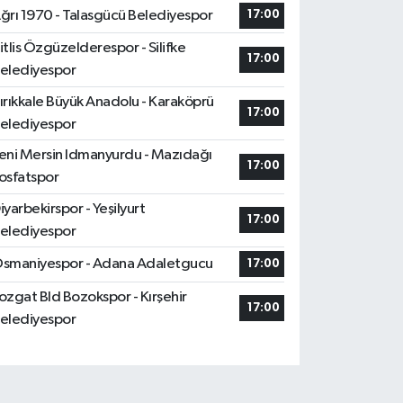
ğrı 1970 - Talasgücü Belediyespor
17:00
itlis Özgüzelderespor - Silifke
17:00
elediyespor
ırıkkale Büyük Anadolu - Karaköprü
17:00
elediyespor
eni Mersin Idmanyurdu - Mazıdağı
17:00
osfatspor
iyarbekirspor - Yeşilyurt
17:00
elediyespor
smaniyespor - Adana Adaletgucu
17:00
ozgat Bld Bozokspor - Kırşehir
17:00
elediyespor