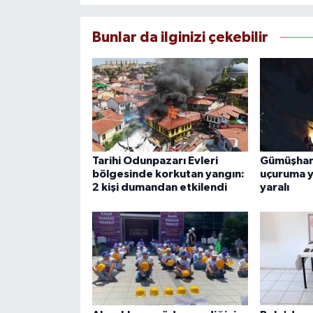
Bunlar da ilginizi çekebilir
Tarihi Odunpazarı Evleri
Gümüşhan
bölgesinde korkutan yangın:
uçuruma yu
2 kişi dumandan etkilendi
yaralı