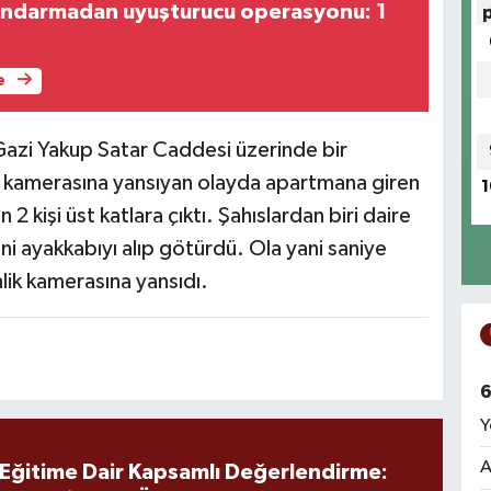
jandarmadan uyuşturucu operasyonu: 1
e
 Gazi Yakup Satar Caddesi üzerinde bir
kamerasına yansıyan olayda apartmana giren
1
 kişi üst katlara çıktı. Şahıslardan biri daire
i ayakkabıyı alıp götürdü. Ola yani saniye
ik kamerasına yansıdı.
6
Y
A
 Eğitime Dair Kapsamlı Değerlendirme: