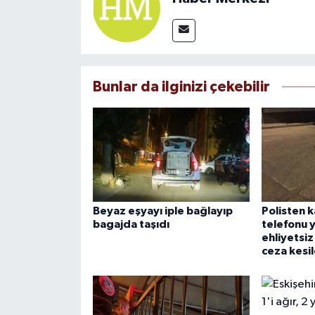
Bunlar da ilginizi çekebilir
Beyaz eşyayı iple bağlayıp
Polisten 
bagajda taşıdı
telefonu y
ehliyetsiz
ceza kesil