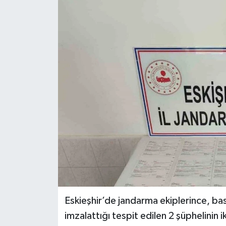
Ekonomi
Sağlık
Tokat Haber
Eskieşhir’de jandarma ekiplerince, bas
imzalattığı tespit edilen 2 şüphelini