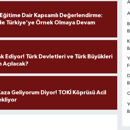
A
A
 Eğitime Dair Kapsamlı Değerlendirme:
de Türkiye'ye Örnek Olmaya Devam
B
B
K
B
k Ediyor! Türk Devletleri ve Türk Büyükleri
Y
 Açılacak?
F
D
B
aza Geliyorum Diyor! TOKİ Köprüsü Acil
O
ekliyor
Y
B