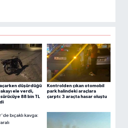
kaçarken düşürdüğü
Kontrolden çıkan otomobil
akayı ele verdi,
park halindeki araçlara
 sürücüye 88 bin TL
çarptı: 3 araçta hasar oluştu
di