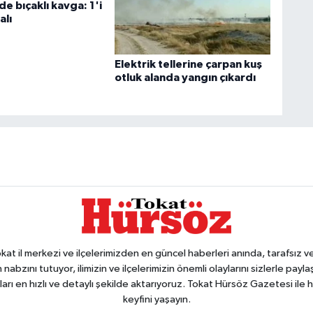
de bıçaklı kavga: 1'i
alı
Elektrik tellerine çarpan kuş
otluk alanda yangın çıkardı
 il merkezi ve ilçelerimizden en güncel haberleri anında, tarafsız ve e
 nabzını tutuyor, ilimizin ve ilçelerimizin önemli olaylarını sizlerle pay
arı en hızlı ve detaylı şekilde aktarıyoruz. Tokat Hürsöz Gazetesi il
keyfini yaşayın.