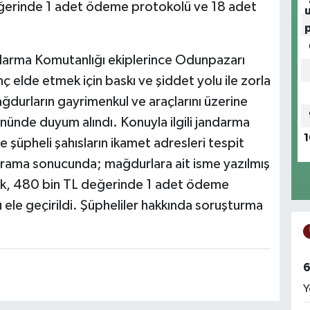
ğerinde 1 adet ödeme protokolü ve 18 adet
Jandarma Komutanlığı ekiplerince Odunpazarı
nç elde etmek için baskı ve şiddet yolu ile zorla
ğdurların gayrimenkul ve araçlarını üzerine
önünde duyum alındı. Konuyla ilgili jandarma
1
e şüpheli şahısların ikamet adresleri tespit
n arama sonucunda; mağdurlara ait isme yazılmış
ek, 480 bin TL değerinde 1 adet ödeme
le geçirildi. Şüpheliler hakkında soruşturma
6
Y