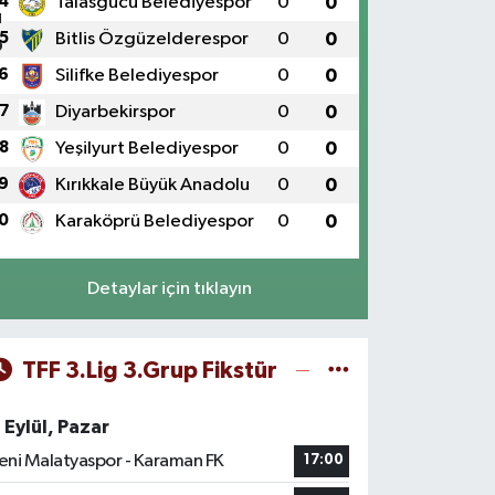
4
Talasgücü Belediyespor
0
0
5
Bitlis Özgüzelderespor
0
0
6
Silifke Belediyespor
0
0
7
Diyarbekirspor
0
0
8
Yeşilyurt Belediyespor
0
0
9
Kırıkkale Büyük Anadolu
0
0
0
Karaköprü Belediyespor
0
0
Detaylar için tıklayın
TFF 3.Lig 3.Grup Fikstür
 Eylül, Pazar
eni Malatyaspor - Karaman FK
17:00