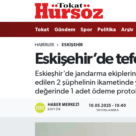
Tokat
Nöbetçi Eczaneler
Tokat
Gündem
Spor
Politika
Arşiv
Türkiye Gündemi
Hava Durumu
HABERLER
ESKIŞEHIR
Eskişehir’de te
Gündem
Tokat Namaz Vakitleri
Asayiş
Trafik Durumu
Eskieşhir’de jandarma ekiplerin
edilen 2 şüphelinin ikametinde
Spor
Süper Lig Puan Durumu ve Fikstür
değerinde 1 adet ödeme protok
Politika
Tüm Manşetler
HABER MERKEZI
10.05.2025 - 10:40
EDITÖR
YAYINLANMA
Tokat Spor
Son Dakika Haberleri
Eğitim
Haber Arşivi