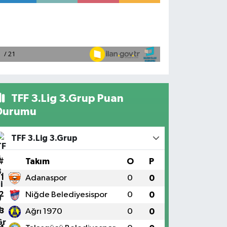
TFF 3.Lig 3.Grup Puan
Durumu
TFF 3.Lig 3.Grup
#
Takım
O
P
1
Adanaspor
0
0
2
Niğde Belediyesispor
0
0
3
Ağrı 1970
0
0