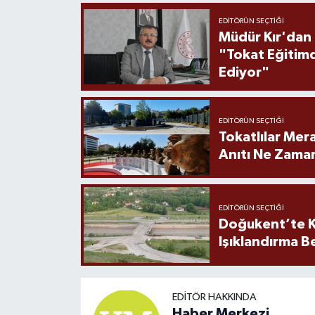
EDITÖRÜN SEÇTIĞI
Müdür Kır'dan
"Tokat Eğitim
Ediyor"
EDITÖRÜN SEÇTIĞI
Tokatlılar Mera
Anıtı Ne Zaman
EDITÖRÜN SEÇTIĞI
Doğukent’te K
Işıklandırma B
EDITÖR HAKKINDA
Haber Merkezi