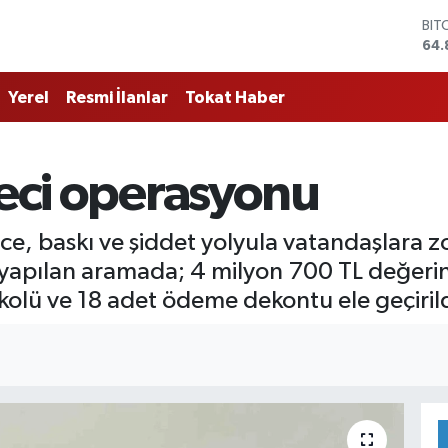
BIT
64.
DO
47,
Yerel
Resmi İlanlar
Tokat Haber
EU
55,
STE
64,
feci operasyonu
GRA
666
BİS
ce, baskı ve şiddet yolyula vatandaşlara zo
13.
 yapılan aramada; 4 milyon 700 TL değerin
olü ve 18 adet ödeme dekontu ele geçirild