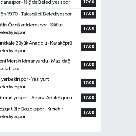
danaspor - Niğde Belediyesispor
17:00
ğrı 1970 - Talasgücü Belediyespor
17:00
itlis Özgüzelderespor - Silifke
17:00
elediyespor
ırıkkale Büyük Anadolu - Karaköprü
17:00
elediyespor
eni Mersin Idmanyurdu - Mazıdağı
17:00
osfatspor
iyarbekirspor - Yeşilyurt
17:00
elediyespor
smaniyespor - Adana Adaletgucu
17:00
ozgat Bld Bozokspor - Kırşehir
17:00
elediyespor