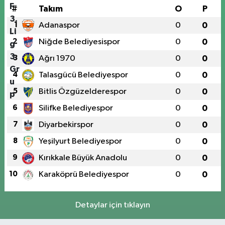
#
Takım
O
P
1
Adanaspor
0
0
2
Niğde Belediyesispor
0
0
3
Ağrı 1970
0
0
4
Talasgücü Belediyespor
0
0
5
Bitlis Özgüzelderespor
0
0
6
Silifke Belediyespor
0
0
7
Diyarbekirspor
0
0
8
Yeşilyurt Belediyespor
0
0
9
Kırıkkale Büyük Anadolu
0
0
10
Karaköprü Belediyespor
0
0
Detaylar için tıklayın