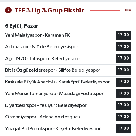
TFF 3.Lig 3.Grup Fikstür
6 Eylül, Pazar
Yeni Malatyaspor - Karaman FK
17:00
Adanaspor - Niğde Belediyesispor
17:00
Ağrı 1970 - Talasgücü Belediyespor
17:00
Bitlis Özgüzelderespor - Silifke Belediyespor
17:00
Kırıkkale Büyük Anadolu - Karaköprü Belediyespor
17:00
Yeni Mersin Idmanyurdu - Mazıdağı Fosfatspor
17:00
Diyarbekirspor - Yeşilyurt Belediyespor
17:00
Osmaniyespor - Adana Adaletgucu
17:00
Yozgat Bld Bozokspor - Kırşehir Belediyespor
17:00