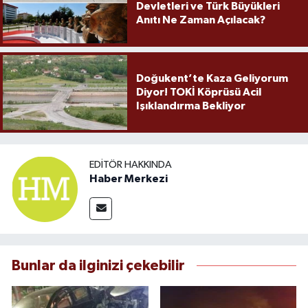
Devletleri ve Türk Büyükleri
Anıtı Ne Zaman Açılacak?
Doğukent’te Kaza Geliyorum
Diyor! TOKİ Köprüsü Acil
Işıklandırma Bekliyor
EDITÖR HAKKINDA
Haber Merkezi
Bunlar da ilginizi çekebilir