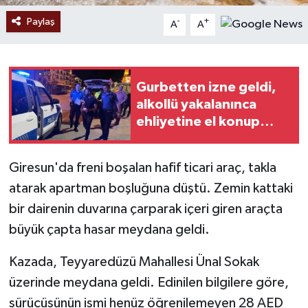
Paylaş
-
+
A
A
Gurbetten izne geldi,
alkollü yakalanınca
ehliyetine el konup
gözaltına alındı
Giresun'da freni boşalan hafif ticari araç, takla
atarak apartman boşluğuna düştü. Zemin kattaki
bir dairenin duvarına çarparak içeri giren araçta
büyük çapta hasar meydana geldi.
Kazada, Teyyaredüzü Mahallesi Ünal Sokak
üzerinde meydana geldi. Edinilen bilgilere göre,
sürücüsünün ismi henüz öğrenilemeyen 28 AED