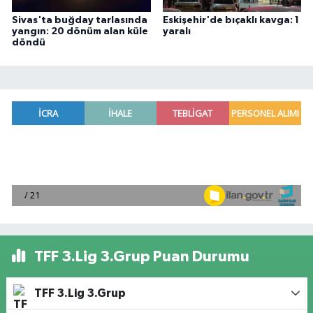
Sivas'ta buğday tarlasında
Eskişehir'de bıçaklı kavga: 1
yangın: 20 dönüm alan küle
yaralı
döndü
TFF 3.Lig 3.Grup Puan Durumu
TFF 3.Lig 3.Grup