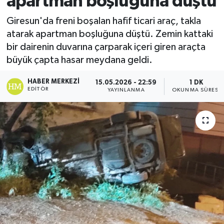
apartman boşluğuna düştü
Ekonomi
Giresun'da freni boşalan hafif ticari araç, takla
atarak apartman boşluğuna düştü. Zemin kattaki
Sağlık
bir dairenin duvarına çarparak içeri giren araçta
büyük çapta hasar meydana geldi.
Tokat Haber
HABER MERKEZI
15.05.2026 - 22:59
1 DK
EDITÖR
YAYINLANMA
OKUNMA SÜRESI