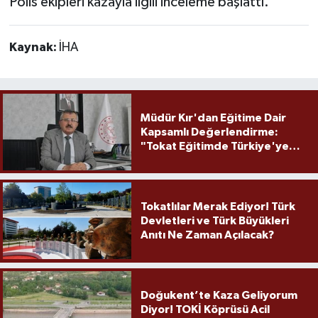
Polis ekipleri kazayla ilgili inceleme başlattı.
Kaynak:
İHA
Müdür Kır'dan Eğitime Dair
Kapsamlı Değerlendirme:
"Tokat Eğitimde Türkiye'ye
Örnek Olmaya Devam Ediyor"
Tokatlılar Merak Ediyor! Türk
Devletleri ve Türk Büyükleri
Anıtı Ne Zaman Açılacak?
Doğukent’te Kaza Geliyorum
Diyor! TOKİ Köprüsü Acil