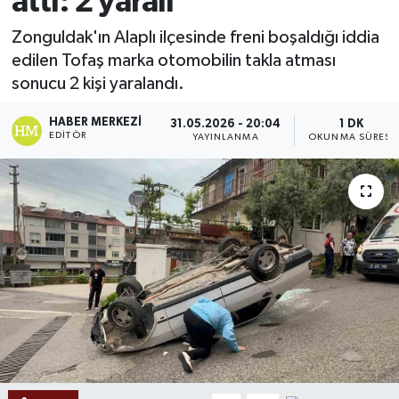
attı: 2 yaralı
Ekonomi
Zonguldak'ın Alaplı ilçesinde freni boşaldığı iddia
edilen Tofaş marka otomobilin takla atması
Sağlık
sonucu 2 kişi yaralandı.
Tokat Haber
HABER MERKEZI
31.05.2026 - 20:04
1 DK
EDITÖR
YAYINLANMA
OKUNMA SÜRESI