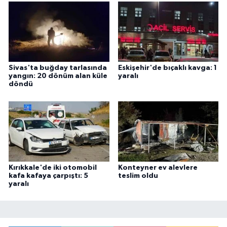
Sivas'ta buğday tarlasında
Eskişehir'de bıçaklı kavga: 1
yangın: 20 dönüm alan küle
yaralı
döndü
Kırıkkale'de iki otomobil
Konteyner ev alevlere
kafa kafaya çarpıştı: 5
teslim oldu
yaralı