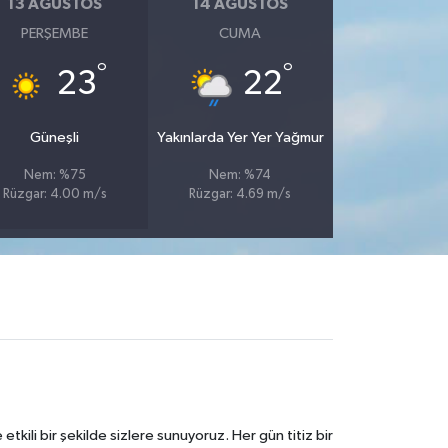
13 AĞUSTOS
14 AĞUSTOS
PERŞEMBE
CUMA
°
°
23
22
Güneşli
Yakınlarda Yer Yer Yağmur
Nem: %75
Nem: %74
Rüzgar: 4.00 m/s
Rüzgar: 4.69 m/s
tkili bir şekilde sizlere sunuyoruz. Her gün titiz bir