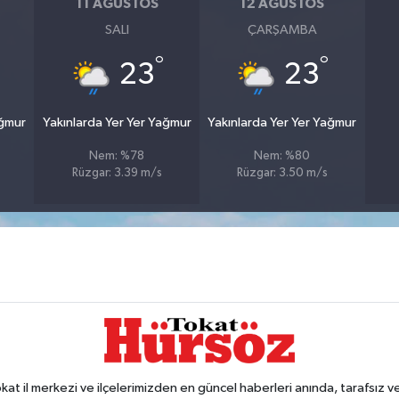
11 AĞUSTOS
12 AĞUSTOS
SALI
ÇARŞAMBA
°
°
23
23
ağmur
Yakınlarda Yer Yer Yağmur
Yakınlarda Yer Yer Yağmur
Nem: %78
Nem: %80
Rüzgar: 3.39 m/s
Rüzgar: 3.50 m/s
 il merkezi ve ilçelerimizden en güncel haberleri anında, tarafsız ve e