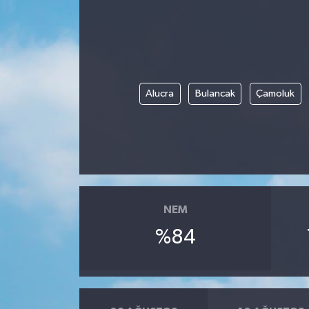
Ekonomi
Sağlık
Alucra
Bulancak
Çamoluk
Tokat Haber
NEM
%84