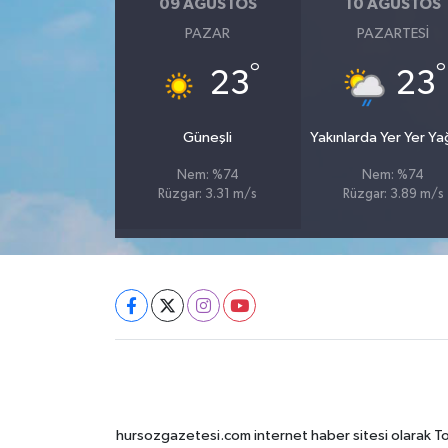
09 AĞUSTOS
10 AĞUSTOS
PAZAR
PAZARTESI
°
°
23
23
Güneşli
Yakınlarda Yer Yer Y
Nem: %74
Nem: %74
Rüzgar: 3.31 m/s
Rüzgar: 3.89 m/s
hursozgazetesi.com internet haber sitesi olarak Tokat