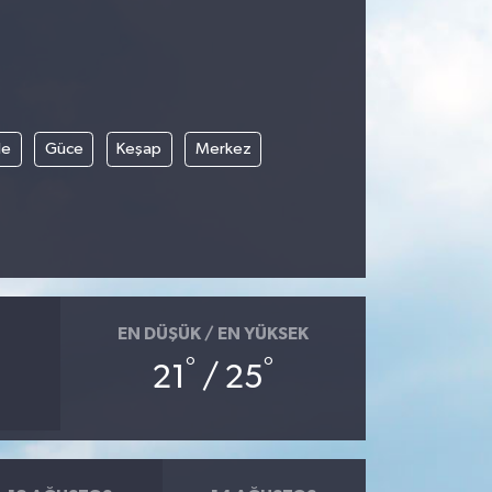
le
Güce
Keşap
Merkez
EN DÜŞÜK / EN YÜKSEK
°
°
21
/ 25