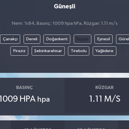
Güneşli
Nem: %84, Basınç: 1009 hpa hPa, Rüzgar: 1.11 m/s
Çanakçı
Dereli
Doğankent
Espiye
Eynesil
Göre
Piraziz
Şebinkarahisar
Tirebolu
Yağlıdere
BASINÇ
RÜZGAR
1009 HPA
1.11 M/S
hpa