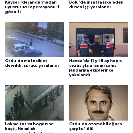
Kayseri'de jandarmadan
Bolu'da inşatta iskeleden
uyuşturucu operasyonu: 1
düşen işçi yaralandı
gözaltı
Ordu'da motosiklet
Havza'da 11 yıl 8 ay hapis
devrildi, sürücü yaralandı
cezasıyla aranan şahıs
jandarma ekiplerince
yakalandı
Lokma tatlısı boğazına
Ordu'da otomobil ağaca
kaçtı, Heimlich
çarptı: 1 ölü