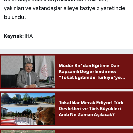
yakınları ve vatandaşlar aileye taziye ziyaretinde
bulundu.
Kaynak:
İHA
Müdür Kır'dan Eğitime Dair
Kapsamlı Değerlendirme:
"Tokat Eğitimde Türkiye'ye
Örnek Olmaya Devam Ediyor"
Tokatlılar Merak Ediyor! Türk
Devletleri ve Türk Büyükleri
Anıtı Ne Zaman Açılacak?