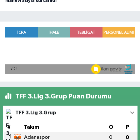
manevrasıyla kurtarıldı
TFF 3.Lig 3.Grup Puan Durumu
TFF 3.Lig 3.Grup
#
Takım
O
P
1
Adanaspor
0
0