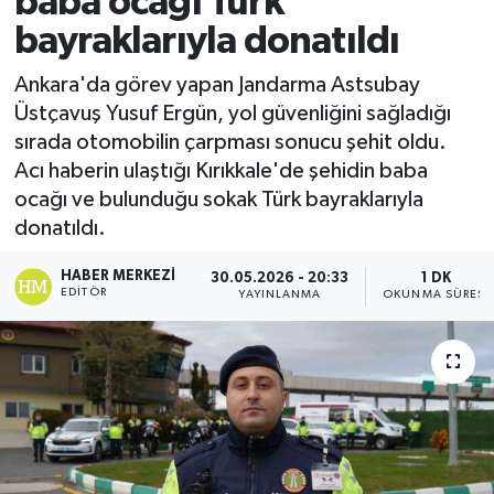
baba ocağı Türk
bayraklarıyla donatıldı
Ekonomi
Ankara'da görev yapan Jandarma Astsubay
Sağlık
Üstçavuş Yusuf Ergün, yol güvenliğini sağladığı
sırada otomobilin çarpması sonucu şehit oldu.
Tokat Haber
Acı haberin ulaştığı Kırıkkale'de şehidin baba
ocağı ve bulunduğu sokak Türk bayraklarıyla
donatıldı.
HABER MERKEZI
30.05.2026 - 20:33
1 DK
EDITÖR
YAYINLANMA
OKUNMA SÜRESI