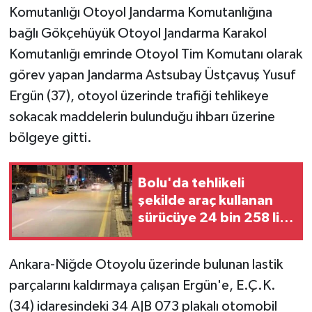
Komutanlığı Otoyol Jandarma Komutanlığına
bağlı Gökçehüyük Otoyol Jandarma Karakol
Komutanlığı emrinde Otoyol Tim Komutanı olarak
görev yapan Jandarma Astsubay Üstçavuş Yusuf
Ergün (37), otoyol üzerinde trafiği tehlikeye
sokacak maddelerin bulunduğu ihbarı üzerine
bölgeye gitti.
Bolu'da tehlikeli
şekilde araç kullanan
sürücüye 24 bin 258 lira
ceza
Ankara-Niğde Otoyolu üzerinde bulunan lastik
parçalarını kaldırmaya çalışan Ergün'e, E.Ç.K.
(34) idaresindeki 34 AJB 073 plakalı otomobil