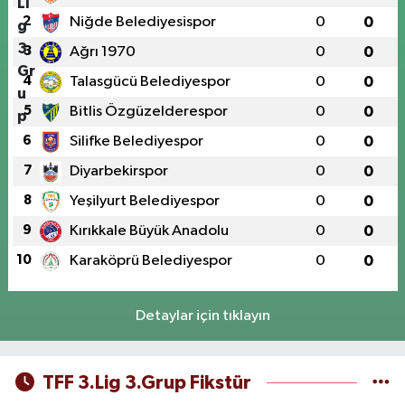
2
Niğde Belediyesispor
0
0
3
Ağrı 1970
0
0
4
Talasgücü Belediyespor
0
0
5
Bitlis Özgüzelderespor
0
0
6
Silifke Belediyespor
0
0
7
Diyarbekirspor
0
0
8
Yeşilyurt Belediyespor
0
0
9
Kırıkkale Büyük Anadolu
0
0
10
Karaköprü Belediyespor
0
0
Detaylar için tıklayın
TFF 3.Lig 3.Grup Fikstür