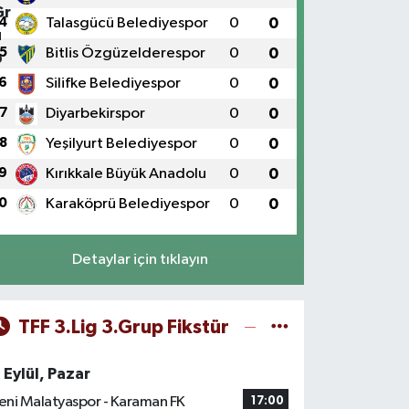
4
Talasgücü Belediyespor
0
0
5
Bitlis Özgüzelderespor
0
0
6
Silifke Belediyespor
0
0
7
Diyarbekirspor
0
0
8
Yeşilyurt Belediyespor
0
0
9
Kırıkkale Büyük Anadolu
0
0
0
Karaköprü Belediyespor
0
0
Detaylar için tıklayın
TFF 3.Lig 3.Grup Fikstür
 Eylül, Pazar
eni Malatyaspor - Karaman FK
17:00