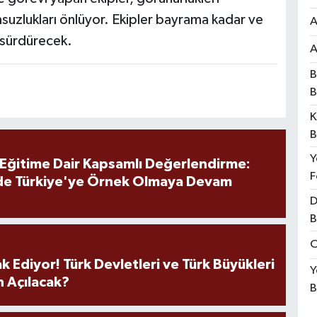
msuzlukları önlüyor. Ekipler bayrama kadar ve
A
 sürdürecek.
A
B
B
K
B
Y
 Eğitime Dair Kapsamlı Değerlendirme:
F
de Türkiye'ye Örnek Olmaya Devam
D
B
O
k Ediyor! Türk Devletleri ve Türk Büyükleri
Y
 Açılacak?
B