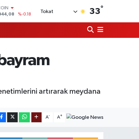
COIN
°
33
944,08
%-0.18
Tokat
LAR
7436
%0.18
RO
2510
%0.32
RLİN
4811
%0.38
i bayram
M ALTIN
0.55
%0.03
T100
779
%-14
enetimlerini artırarak meydana
-
+
A
A