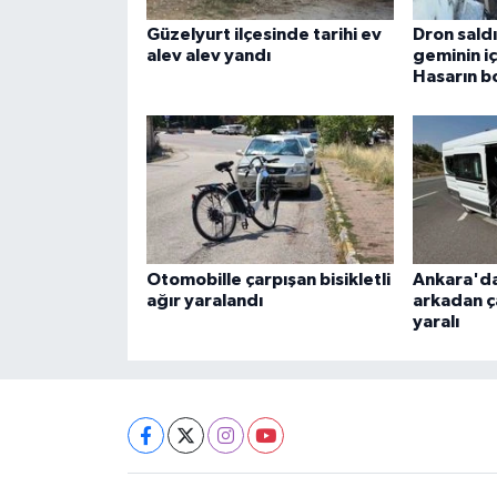
Güzelyurt ilçesinde tarihi ev
Dron sald
alev alev yandı
geminin iç
Hasarın bo
Otomobille çarpışan bisikletli
Ankara'da 
ağır yaralandı
arkadan ça
yaralı