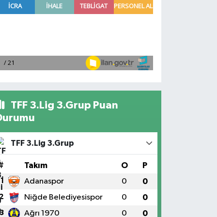
TFF 3.Lig 3.Grup Puan
Durumu
TFF 3.Lig 3.Grup
#
Takım
O
P
1
Adanaspor
0
0
2
Niğde Belediyesispor
0
0
3
Ağrı 1970
0
0