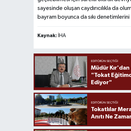
sayesinde oluşan caydırıcılıkla da olu
bayram boyunca da sıkı denetimlerini
Kaynak:
İHA
EDITÖRÜN SEÇTIĞI
Müdür Kır'dan
"Tokat Eğitim
Ediyor"
EDITÖRÜN SEÇTIĞI
Tokatlılar Mera
Anıtı Ne Zaman