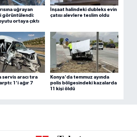
ırısına uğrayan
İnşaat halindeki dubleks evin
i görüntülendi:
çatısı alevlere teslim oldu
yutu ortaya çıktı
servis aracı tıra
Konya'da temmuz ayında
rptı: 1'i ağır 7
polis bölgesindeki kazalarda
11 kişi öldü