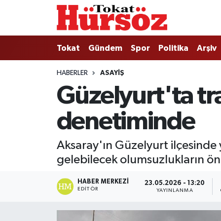
Tokat
Nöbetçi Eczaneler
Tokat
Gündem
Spor
Politika
Arşiv
Türkiye Gündemi
Hava Durumu
HABERLER
ASAYIŞ
Güzelyurt'ta tr
Gündem
Tokat Namaz Vakitleri
denetiminde
Asayiş
Trafik Durumu
Spor
Süper Lig Puan Durumu ve Fikstür
Aksaray'ın Güzelyurt ilçesinde
gelebilecek olumsuzlukların ön
Politika
Tüm Manşetler
HABER MERKEZI
23.05.2026 - 13:20
Tokat Spor
Son Dakika Haberleri
EDITÖR
YAYINLANMA
Eğitim
Haber Arşivi