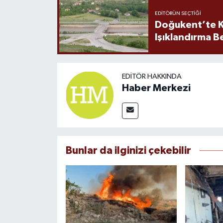
EDITÖRÜN SEÇTIĞI
Doğukent’te K
Işıklandırma B
EDITÖR HAKKINDA
Haber Merkezi
Bunlar da ilginizi çekebilir