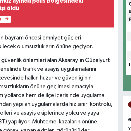
uz ayında polis bölgesindeki
işi öldü
e
an bayram öncesi emniyet güçleri
ilecek olumsuzlukların önüne geçiyor.
güvenlik önlemleri alan Aksaray'ın Güzelyurt
1
enelinde trafik ve asayiş uygulamalarını
çevesinde halkın huzur ve güvenliğinin
suzlukların önüne geçilmesi amacıyla
hem yollarda hem de ilçe içerisinde uygulama
ından yapılan uygulamalarda hız sınırı kontrolü,
olleri ve asayiş ekiplerince yolcu ve yaya
6
BT) yapılıyor. Muhtemel kazaların önüne
Y
ye görevi yapan ekipler, görünürlükleri