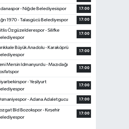
danaspor - Niğde Belediyesispor
17:00
ğrı 1970 - Talasgücü Belediyespor
17:00
itlis Özgüzelderespor - Silifke
17:00
elediyespor
ırıkkale Büyük Anadolu - Karaköprü
17:00
elediyespor
eni Mersin Idmanyurdu - Mazıdağı
17:00
osfatspor
iyarbekirspor - Yeşilyurt
17:00
elediyespor
smaniyespor - Adana Adaletgucu
17:00
ozgat Bld Bozokspor - Kırşehir
17:00
elediyespor