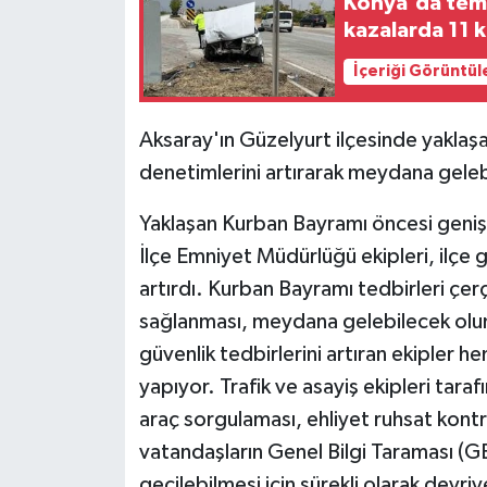
Konya'da temm
kazalarda 11 k
İçeriği Görüntül
Aksaray'ın Güzelyurt ilçesinde yaklaş
denetimlerini artırarak meydana geleb
Yaklaşan Kurban Bayramı öncesi geniş 
İlçe Emniyet Müdürlüğü ekipleri, ilçe g
artırdı. Kurban Bayramı tedbirleri çer
sağlanması, meydana gelebilecek olum
güvenlik tedbirlerini artıran ekipler 
yapıyor. Trafik ve asayiş ekipleri taraf
araç sorgulaması, ehliyet ruhsat kontr
vatandaşların Genel Bilgi Taraması (G
geçilebilmesi için sürekli olarak devri