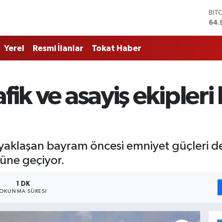
BIT
64.
DO
47,
EU
Yerel
Resmi İlanlar
Tokat Haber
55,
STE
64,
afik ve asayiş ekipler
GRA
666
BİS
13.
 yaklaşan bayram öncesi emniyet güçleri d
üne geçiyor.
1 DK
OKUNMA SÜRESI