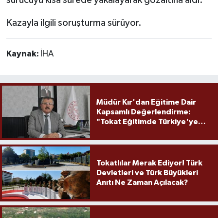
Kazayla ilgili soruşturma sürüyor.
Kaynak:
İHA
Müdür Kır'dan Eğitime Dair
Kapsamlı Değerlendirme:
"Tokat Eğitimde Türkiye'ye
Örnek Olmaya Devam Ediyor"
Tokatlılar Merak Ediyor! Türk
Devletleri ve Türk Büyükleri
Anıtı Ne Zaman Açılacak?