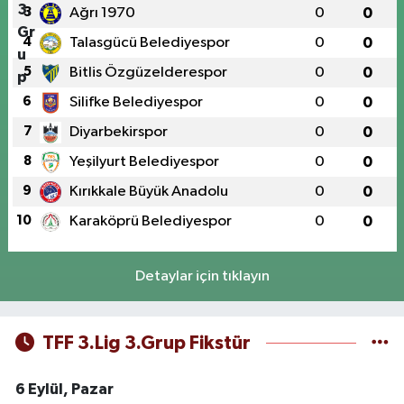
3
Ağrı 1970
0
0
4
Talasgücü Belediyespor
0
0
5
Bitlis Özgüzelderespor
0
0
6
Silifke Belediyespor
0
0
7
Diyarbekirspor
0
0
8
Yeşilyurt Belediyespor
0
0
9
Kırıkkale Büyük Anadolu
0
0
10
Karaköprü Belediyespor
0
0
Detaylar için tıklayın
TFF 3.Lig 3.Grup Fikstür
6 Eylül, Pazar