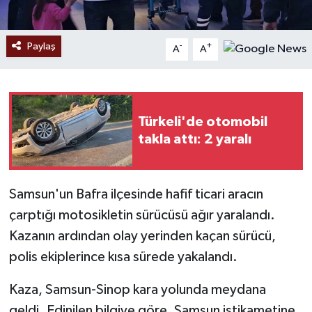
Paylaş
-
+
A
A
Türkeli'de otomobil
takla attı: 2 yaralı
Samsun'un Bafra ilçesinde hafif ticari aracın
çarptığı motosikletin sürücüsü ağır yaralandı.
Kazanın ardından olay yerinden kaçan sürücü,
polis ekiplerince kısa sürede yakalandı.
Kaza, Samsun-Sinop kara yolunda meydana
geldi. Edinilen bilgiye göre, Samsun istikametine