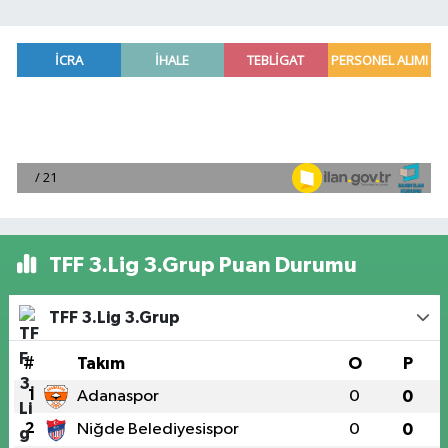
TFF 3.Lig 3.Grup Puan Durumu
TFF 3.Lig 3.Grup
#
Takım
O
P
1
Adanaspor
0
0
2
Niğde Belediyesispor
0
0