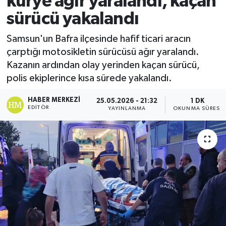
kurye ağır yaralandı, kaçan
sürücü yakalandı
Ekonomi
Samsun'un Bafra ilçesinde hafif ticari aracın
Sağlık
çarptığı motosikletin sürücüsü ağır yaralandı.
Kazanın ardından olay yerinden kaçan sürücü,
Tokat Haber
polis ekiplerince kısa sürede yakalandı.
HABER MERKEZI
25.05.2026 - 21:32
1 DK
EDITÖR
YAYINLANMA
OKUNMA SÜRESI