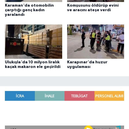
Karaman'da otomobilin
Komşusunu öldürüp evini
çarptığı genç kadın
ve aracını ateşe verdi
yaralandı
Ulukışla'da 10 milyon liralık
Karapınar'da huzur
kaçak makaron ele geçirildi
uygulaması