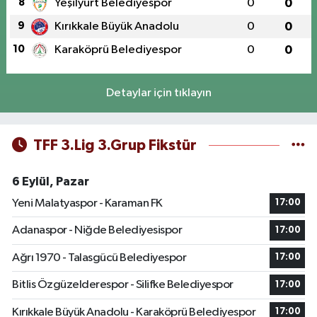
8
Yeşilyurt Belediyespor
0
0
9
Kırıkkale Büyük Anadolu
0
0
10
Karaköprü Belediyespor
0
0
Detaylar için tıklayın
TFF 3.Lig 3.Grup Fikstür
6 Eylül, Pazar
Yeni Malatyaspor - Karaman FK
17:00
Adanaspor - Niğde Belediyesispor
17:00
Ağrı 1970 - Talasgücü Belediyespor
17:00
Bitlis Özgüzelderespor - Silifke Belediyespor
17:00
Kırıkkale Büyük Anadolu - Karaköprü Belediyespor
17:00