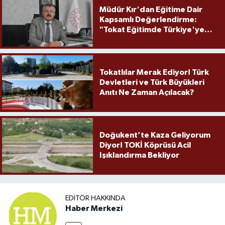
Müdür Kır'dan Eğitime Dair
Kapsamlı Değerlendirme:
"Tokat Eğitimde Türkiye'ye
Örnek Olmaya Devam Ediyor"
Tokatlılar Merak Ediyor! Türk
Devletleri ve Türk Büyükleri
Anıtı Ne Zaman Açılacak?
Doğukent’te Kaza Geliyorum
Diyor! TOKİ Köprüsü Acil
Işıklandırma Bekliyor
EDITÖR HAKKINDA
Haber Merkezi