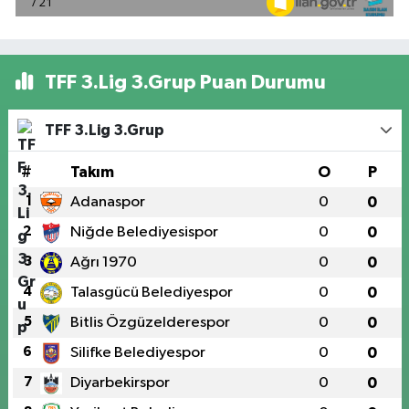
TFF 3.Lig 3.Grup Puan Durumu
TFF 3.Lig 3.Grup
#
Takım
O
P
1
Adanaspor
0
0
2
Niğde Belediyesispor
0
0
3
Ağrı 1970
0
0
4
Talasgücü Belediyespor
0
0
5
Bitlis Özgüzelderespor
0
0
6
Silifke Belediyespor
0
0
7
Diyarbekirspor
0
0