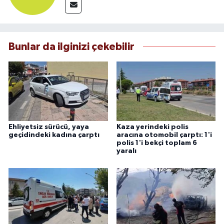
Bunlar da ilginizi çekebilir
Ehliyetsiz sürücü, yaya
Kaza yerindeki polis
geçidindeki kadına çarptı
aracına otomobil çarptı: 1'i
polis 1'i bekçi toplam 6
yaralı