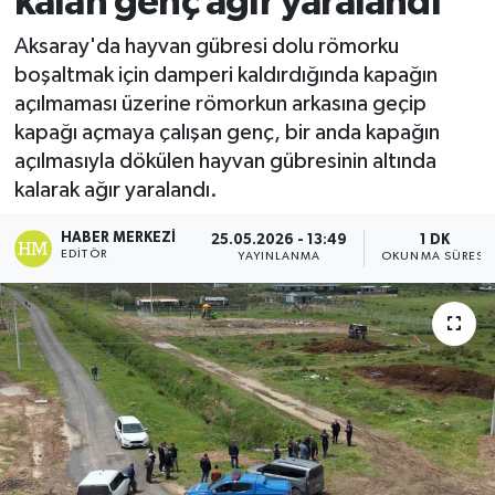
kalan genç ağır yaralandı
Ekonomi
Aksaray'da hayvan gübresi dolu römorku
boşaltmak için damperi kaldırdığında kapağın
Sağlık
açılmaması üzerine römorkun arkasına geçip
kapağı açmaya çalışan genç, bir anda kapağın
Tokat Haber
açılmasıyla dökülen hayvan gübresinin altında
kalarak ağır yaralandı.
HABER MERKEZI
25.05.2026 - 13:49
1 DK
EDITÖR
YAYINLANMA
OKUNMA SÜRESI