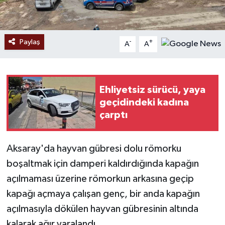
Paylaş
-
+
A
A
Ehliyetsiz sürücü, yaya
geçidindeki kadına
çarptı
Aksaray'da hayvan gübresi dolu römorku
boşaltmak için damperi kaldırdığında kapağın
açılmaması üzerine römorkun arkasına geçip
kapağı açmaya çalışan genç, bir anda kapağın
açılmasıyla dökülen hayvan gübresinin altında
kalarak ağır yaralandı.