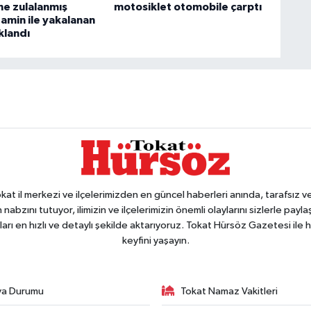
ne zulalanmış
motosiklet otomobile çarptı
min ile yakalanan
klandı
 il merkezi ve ilçelerimizden en güncel haberleri anında, tarafsız ve e
 nabzını tutuyor, ilimizin ve ilçelerimizin önemli olaylarını sizlerle pay
arı en hızlı ve detaylı şekilde aktarıyoruz. Tokat Hürsöz Gazetesi il
keyfini yaşayın.
va Durumu
Tokat Namaz Vakitleri