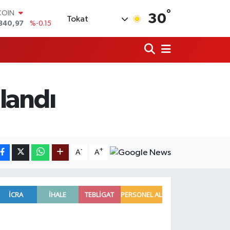
°
COIN
30
Tokat
840,97
%-0.15
LAR
7436
%0.18
RO
2510
%0.32
RLİN
4811
%0.38
alandı
M ALTIN
0.55
%0
T100
779
%-14
-
+
A
A