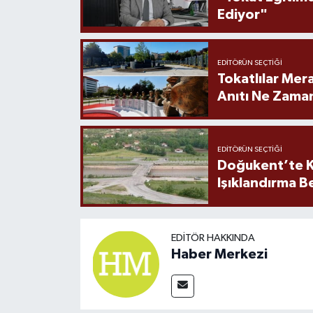
Ediyor"
EDITÖRÜN SEÇTIĞI
Tokatlılar Mera
Anıtı Ne Zaman
EDITÖRÜN SEÇTIĞI
Doğukent’te K
Işıklandırma B
EDITÖR HAKKINDA
Haber Merkezi