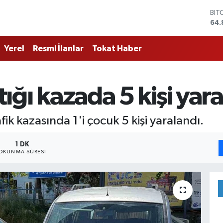
BIT
64.
DO
47,
Yerel
Resmi İlanlar
Tokat Haber
EU
55,
STE
64,
ştığı kazada 5 kişi yar
GRA
666
BİS
ik kazasında 1'i çocuk 5 kişi yaralandı.
13.
1 DK
OKUNMA SÜRESI