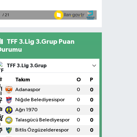
TFF 3.Lig 3.Grup Puan
Durumu
TFF 3.Lig 3.Grup
#
Takım
O
P
1
Adanaspor
0
0
2
Niğde Belediyesispor
0
0
3
Ağrı 1970
0
0
4
Talasgücü Belediyespor
0
0
5
Bitlis Özgüzelderespor
0
0