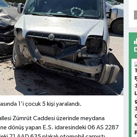
sında 1'i çocuk 5 kişi yaralandı.
allesi Zümrüt Caddesi üzerinde meydana
'ne dönüş yapan E.S. idaresindeki 06 AS 2287
indeki 71 AAD 635 plakalı otomobil çarpıştı.