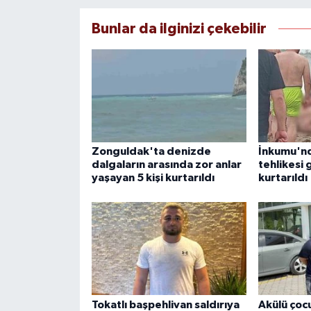
Bunlar da ilginizi çekebilir
Zonguldak'ta denizde
İnkumu'n
dalgaların arasında zor anlar
tehlikesi 
yaşayan 5 kişi kurtarıldı
kurtarıldı
Tokatlı başpehlivan saldırıya
Akülü çocu