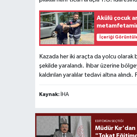
Akülü çocuk a
metamfetamin 
İçeriği Görüntül
Kazada her iki araçta da yolcu olarak 
şekilde yaralandı. İhbar üzerine bölg
kaldırılan yaralılar tedavi altına alındı. 
Kaynak:
İHA
EDITÖRÜN SEÇTIĞI
Müdür Kır'dan
"Tokat Eğitim