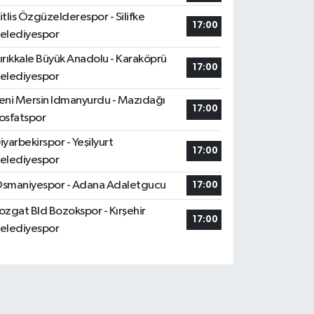
itlis Özgüzelderespor - Silifke
17:00
elediyespor
ırıkkale Büyük Anadolu - Karaköprü
17:00
elediyespor
eni Mersin Idmanyurdu - Mazıdağı
17:00
osfatspor
iyarbekirspor - Yeşilyurt
17:00
elediyespor
smaniyespor - Adana Adaletgucu
17:00
ozgat Bld Bozokspor - Kırşehir
17:00
elediyespor