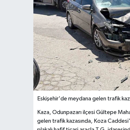
Ekonomi
Sağlık
Tokat Haber
Eskişehir'de meydana gelen trafik kaza
Kaza, Odunpazarı ilçesi Gültepe Mah
gelen trafik kazasında, Koza Caddesi
plakalı hafif ticari araçla T.G. idares