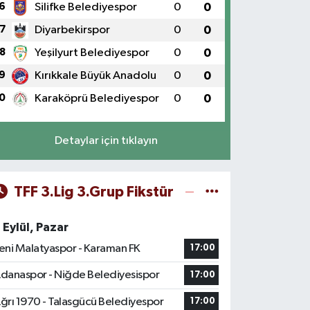
6
Silifke Belediyespor
0
0
7
Diyarbekirspor
0
0
8
Yeşilyurt Belediyespor
0
0
9
Kırıkkale Büyük Anadolu
0
0
0
Karaköprü Belediyespor
0
0
Detaylar için tıklayın
TFF 3.Lig 3.Grup Fikstür
 Eylül, Pazar
eni Malatyaspor - Karaman FK
17:00
danaspor - Niğde Belediyesispor
17:00
ğrı 1970 - Talasgücü Belediyespor
17:00