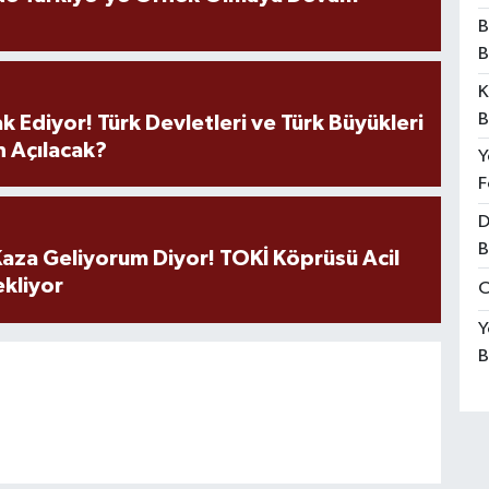
B
B
K
B
k Ediyor! Türk Devletleri ve Türk Büyükleri
 Açılacak?
Y
F
D
B
aza Geliyorum Diyor! TOKİ Köprüsü Acil
ekliyor
O
Y
B