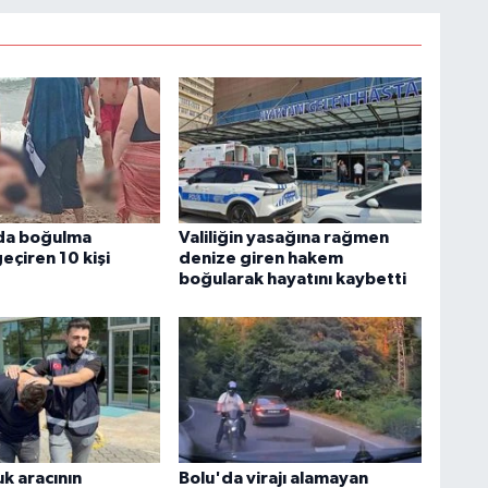
da boğulma
Valiliğin yasağına rağmen
geçiren 10 kişi
denize giren hakem
boğularak hayatını kaybetti
k aracının
Bolu'da virajı alamayan