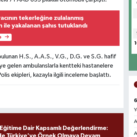
racının tekerleğine zulalanmış
ile yakalanan şahıs tutuklandı
e
1
bulunan H.S., A.A.S., V.G., D.G. ve S.G. hafif
eye gelen ambulanslarla kentteki hastanelere
Polis ekipleri, kazayla ilgili inceleme başlattı.
6
Y
A
 Eğitime Dair Kapsamlı Değerlendirme:
A
de Türkiye'ye Örnek Olmaya Devam