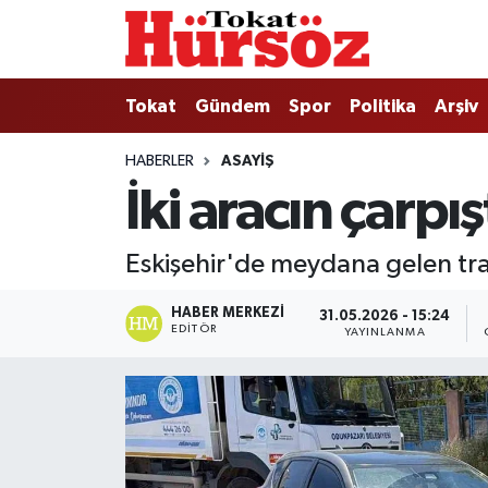
Tokat
Nöbetçi Eczaneler
Tokat
Gündem
Spor
Politika
Arşiv
Türkiye Gündemi
Hava Durumu
HABERLER
ASAYIŞ
İki aracın çarpı
Gündem
Tokat Namaz Vakitleri
Asayiş
Trafik Durumu
Eskişehir'de meydana gelen traf
Spor
Süper Lig Puan Durumu ve Fikstür
HABER MERKEZI
31.05.2026 - 15:24
EDITÖR
YAYINLANMA
Politika
Tüm Manşetler
Tokat Spor
Son Dakika Haberleri
Eğitim
Haber Arşivi