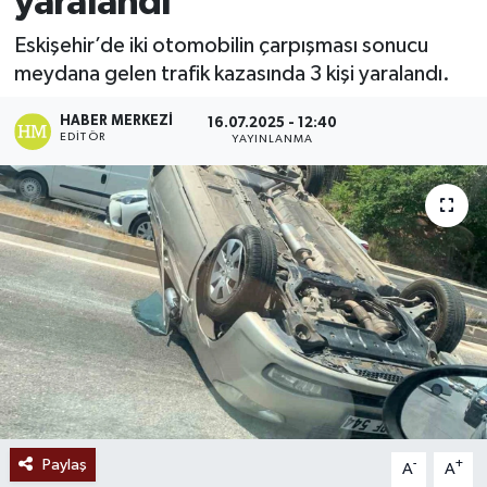
yaralandı
Ekonomi
Eskişehir’de iki otomobilin çarpışması sonucu
meydana gelen trafik kazasında 3 kişi yaralandı.
Sağlık
HABER MERKEZI
16.07.2025 - 12:40
EDITÖR
YAYINLANMA
Tokat Haber
Paylaş
-
+
A
A