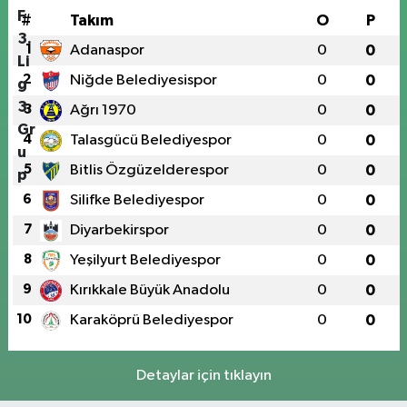
#
Takım
O
P
1
Adanaspor
0
0
2
Niğde Belediyesispor
0
0
3
Ağrı 1970
0
0
4
Talasgücü Belediyespor
0
0
5
Bitlis Özgüzelderespor
0
0
6
Silifke Belediyespor
0
0
7
Diyarbekirspor
0
0
8
Yeşilyurt Belediyespor
0
0
9
Kırıkkale Büyük Anadolu
0
0
10
Karaköprü Belediyespor
0
0
Detaylar için tıklayın