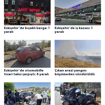
Eskişehir'de bıçaklı kavga: 1
Eskişehir'de iş kazası: 1
yaralı
yaralı
Eskişehir'de otomobille
Çıkan arazi yangını
ticari taksi çarpıştı: 6 yaralı
büyümeden söndürüldü