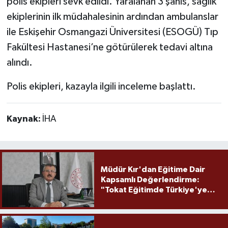
polis ekipleri sevk edildi. Yaralanan 3 şahıs, sağlık
ekiplerinin ilk müdahalesinin ardından ambulanslar
ile Eskişehir Osmangazi Üniversitesi (ESOGÜ) Tıp
Fakültesi Hastanesi’ne götürülerek tedavi altına
alındı.
Polis ekipleri, kazayla ilgili inceleme başlattı.
Kaynak:
İHA
Müdür Kır'dan Eğitime Dair
Kapsamlı Değerlendirme:
"Tokat Eğitimde Türkiye'ye
Örnek Olmaya Devam Ediyor"