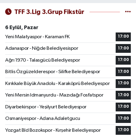
TFF 3.Lig 3.Grup Fikstür
6 Eylül, Pazar
Yeni Malatyaspor - Karaman FK
17:00
Adanaspor - Niğde Belediyesispor
17:00
Ağrı 1970 - Talasgücü Belediyespor
17:00
Bitlis Özgüzelderespor - Silifke Belediyespor
17:00
Kırıkkale Büyük Anadolu - Karaköprü Belediyespor
17:00
Yeni Mersin Idmanyurdu - Mazıdağı Fosfatspor
17:00
Diyarbekirspor - Yeşilyurt Belediyespor
17:00
Osmaniyespor - Adana Adaletgucu
17:00
Yozgat Bld Bozokspor - Kırşehir Belediyespor
17:00