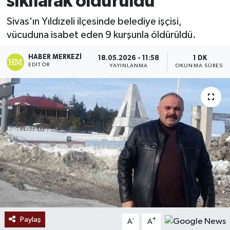
sıkılarak öldürüldü
Ekonomi
Sivas'ın Yıldızeli ilçesinde belediye işçisi,
vücuduna isabet eden 9 kurşunla öldürüldü.
Sağlık
HABER MERKEZI
18.05.2026 - 11:58
1 DK
EDITÖR
YAYINLANMA
OKUNMA SÜRESI
Tokat Haber
Paylaş
-
+
A
A