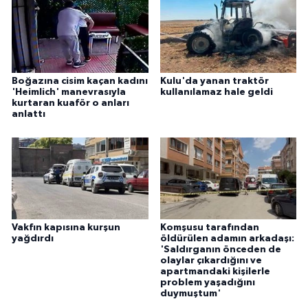
Boğazına cisim kaçan kadını
Kulu'da yanan traktör
'Heimlich' manevrasıyla
kullanılamaz hale geldi
kurtaran kuaför o anları
anlattı
Vakfın kapısına kurşun
Komşusu tarafından
yağdırdı
öldürülen adamın arkadaşı:
'Saldırganın önceden de
olaylar çıkardığını ve
apartmandaki kişilerle
problem yaşadığını
duymuştum'