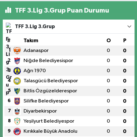
TFF 3.Lig 3.Grup Puan Durumu
TFF 3.Lig 3.Grup
#
Takım
O
P
1
Adanaspor
0
0
2
Niğde Belediyesispor
0
0
3
Ağrı 1970
0
0
4
Talasgücü Belediyespor
0
0
5
Bitlis Özgüzelderespor
0
0
6
Silifke Belediyespor
0
0
7
Diyarbekirspor
0
0
8
Yeşilyurt Belediyespor
0
0
9
Kırıkkale Büyük Anadolu
0
0