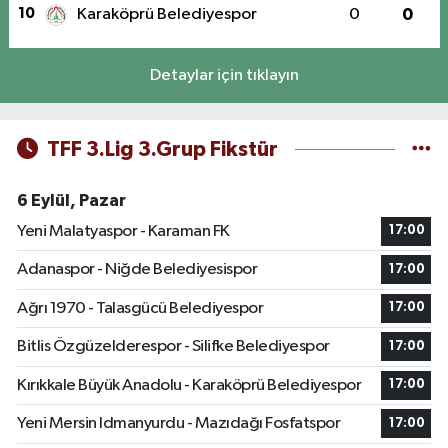
10
Karaköprü Belediyespor
0
0
Detaylar için tıklayın
TFF 3.Lig 3.Grup Fikstür
6 Eylül, Pazar
Yeni Malatyaspor - Karaman FK
17:00
Adanaspor - Niğde Belediyesispor
17:00
Ağrı 1970 - Talasgücü Belediyespor
17:00
Bitlis Özgüzelderespor - Silifke Belediyespor
17:00
Kırıkkale Büyük Anadolu - Karaköprü Belediyespor
17:00
Yeni Mersin Idmanyurdu - Mazıdağı Fosfatspor
17:00