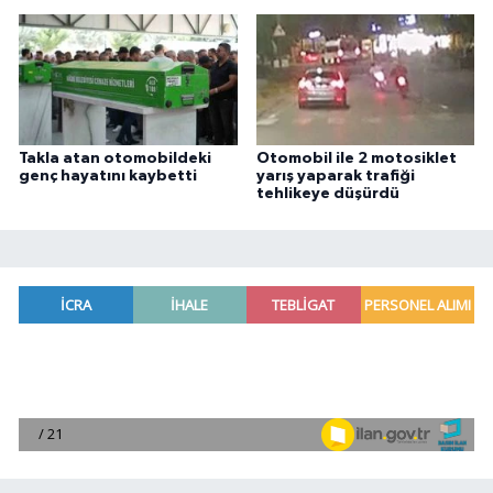
Takla atan otomobildeki
Otomobil ile 2 motosiklet
genç hayatını kaybetti
yarış yaparak trafiği
tehlikeye düşürdü