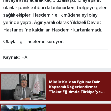
havaya ateş açarak kaçıp uzaklaştı. Olaya şahit
olanlar panikle ihbarda bulunurken, bölgeye gelen
sağlık ekipleri Hasdemir'e ilk müdahaleyi olay
yerinde yaptı. Ağır yaralı olarak Yıldızeli Devlet
Hastanesi'ne kaldırılan Hasdemir kurtarılamadı.
Olayla ilgili inceleme sürüyor.
Kaynak:
İHA
Müdür Kır'dan Eğitime Dair
Kapsamlı Değerlendirme:
"Tokat Eğitimde Türkiye'ye
Örnek Olmaya Devam Ediyor"