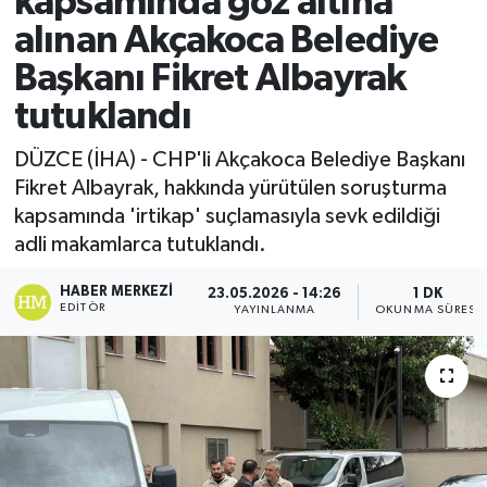
kapsamında göz altına
alınan Akçakoca Belediye
Ekonomi
Başkanı Fikret Albayrak
Sağlık
tutuklandı
Tokat Haber
DÜZCE (İHA) - CHP'li Akçakoca Belediye Başkanı
Fikret Albayrak, hakkında yürütülen soruşturma
kapsamında 'irtikap' suçlamasıyla sevk edildiği
adli makamlarca tutuklandı.
HABER MERKEZI
23.05.2026 - 14:26
1 DK
EDITÖR
YAYINLANMA
OKUNMA SÜRESI