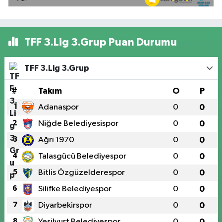
TFF 3.Lig 3.Grup Puan Durumu
TFF 3.Lig 3.Grup
#
Takım
O
P
1
Adanaspor
0
0
2
Niğde Belediyesispor
0
0
3
Ağrı 1970
0
0
4
Talasgücü Belediyespor
0
0
5
Bitlis Özgüzelderespor
0
0
6
Silifke Belediyespor
0
0
7
Diyarbekirspor
0
0
8
Yeşilyurt Belediyespor
0
0