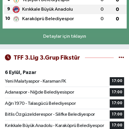
9
Kırıkkale Büyük Anadolu
0
0
10
Karaköprü Belediyespor
0
0
Detaylar için tıklayın
TFF 3.Lig 3.Grup Fikstür
6 Eylül, Pazar
Yeni Malatyaspor - Karaman FK
17:00
Adanaspor - Niğde Belediyesispor
17:00
Ağrı 1970 - Talasgücü Belediyespor
17:00
Bitlis Özgüzelderespor - Silifke Belediyespor
17:00
Kırıkkale Büyük Anadolu - Karaköprü Belediyespor
17:00