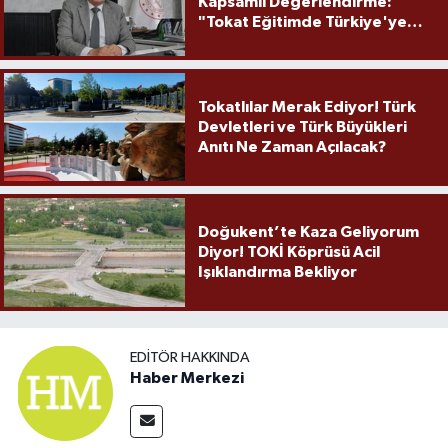
Kapsamlı Değerlendirme:
"Tokat Eğitimde Türkiye'ye
Örnek Olmaya Devam Ediyor"
Tokatlılar Merak Ediyor! Türk
Devletleri ve Türk Büyükleri
Anıtı Ne Zaman Açılacak?
Doğukent’te Kaza Geliyorum
Diyor! TOKİ Köprüsü Acil
Işıklandırma Bekliyor
EDITÖR HAKKINDA
Haber Merkezi