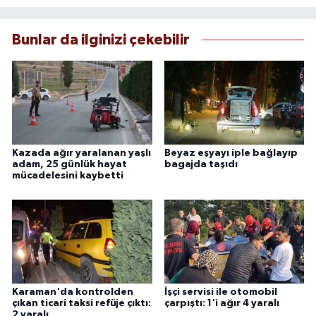
Bunlar da ilginizi çekebilir
Kazada ağır yaralanan yaşlı
Beyaz eşyayı iple bağlayıp
adam, 25 günlük hayat
bagajda taşıdı
mücadelesini kaybetti
Karaman'da kontrolden
İşçi servisi ile otomobil
çıkan ticari taksi refüje çıktı:
çarpıştı: 1'i ağır 4 yaralı
2 yaralı