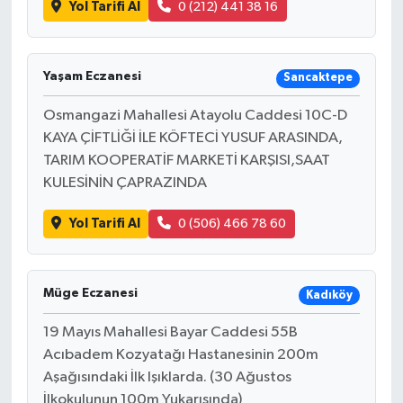
Yol Tarifi Al
0 (212) 441 38 16
Yaşam Eczanesi
Sancaktepe
Osmangazi Mahallesi Atayolu Caddesi 10C-D
KAYA ÇİFTLİĞİ İLE KÖFTECİ YUSUF ARASINDA,
TARIM KOOPERATİF MARKETİ KARŞISI,SAAT
KULESİNİN ÇAPRAZINDA
Yol Tarifi Al
0 (506) 466 78 60
Müge Eczanesi
Kadıköy
19 Mayıs Mahallesi Bayar Caddesi 55B
Acıbadem Kozyatağı Hastanesinin 200m
Aşağısındaki İlk Işıklarda. (30 Ağustos
İlkokulunun 100m Yukarısında)