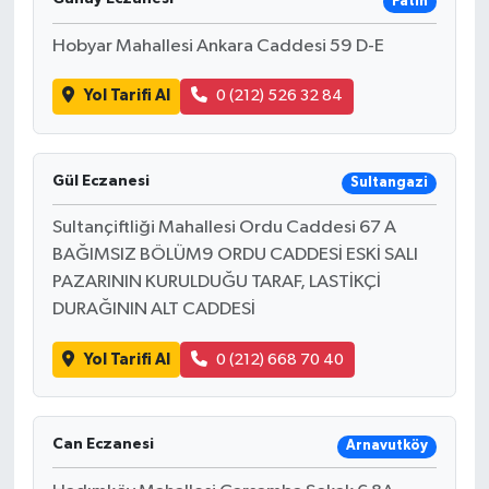
Fatih
Hobyar Mahallesi Ankara Caddesi 59 D-E
Yol Tarifi Al
0 (212) 526 32 84
Gül Eczanesi
Sultangazi
Sultançiftliği Mahallesi Ordu Caddesi 67 A
BAĞIMSIZ BÖLÜM9 ORDU CADDESİ ESKİ SALI
PAZARININ KURULDUĞU TARAF, LASTİKÇİ
DURAĞININ ALT CADDESİ
Yol Tarifi Al
0 (212) 668 70 40
Can Eczanesi
Arnavutköy