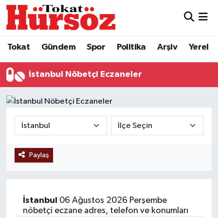
Tokat
Nöbetçi Eczaneler
Tokat
Gündem
Spor
Politika
Arşiv
Yerel
Türkiye Gündemi
Hava Durumu
İstanbul Nöbetçi Eczaneler
Gündem
Tokat Namaz Vakitleri
Asayiş
Trafik Durumu
Spor
Süper Lig Puan Durumu ve Fikstür
Paylaş
Politika
Tüm Manşetler
Tokat Spor
Son Dakika Haberleri
İstanbul
06 Ağustos 2026 Perşembe
Eğitim
Haber Arşivi
nöbetçi eczane adres, telefon ve konumları