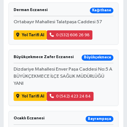
Derman Eczanesi
Kağıthane
Ortabayır Mahallesi Talatpaşa Caddesi 57
Yol Tarifi Al
0 (532) 606 26 98
Büyükçekmece Zafer Eczanesi
Büyükçekmece
Dizdariye Mahallesi Enver Paşa Caddesi No:5 A
BÜYÜKÇEKMECE İLÇE SAĞLIK MÜDÜRLÜĞÜ
YANI
Yol Tarifi Al
0 (542) 423 24 84
Ocaklı Eczanesi
Bayrampaşa