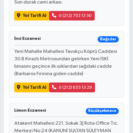
Son durak cami arkası.
Yol Tarifi Al
0 (212) 703 13 50
İnci Eczanesi
Bağcılar
Yeni Mahalle Mahallesi Tavukçu Köprü Caddesi
30 B Kirazlı Metrosundan gelirken Yeni İSKİ
binasını geçince ilk ışıklardan sağdaki cadde
(Barbaros Fırınına giden cadde)
Yol Tarifi Al
0 (212) 655 13 29
Limon Eczanesi
Küçükçekmece
Atakent Mahallesi 221. Sokak 3J Rota Office Tic.
Merkezi No:24 (KANUNİ SULTAN SÜLEYMAN