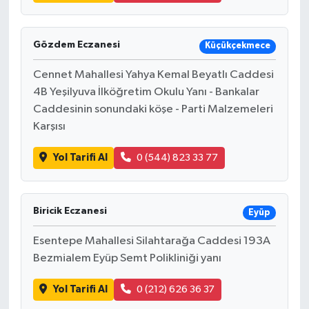
Gözdem Eczanesi
Küçükçekmece
Cennet Mahallesi Yahya Kemal Beyatlı Caddesi
4B Yeşilyuva İlköğretim Okulu Yanı - Bankalar
Caddesinin sonundaki köşe - Parti Malzemeleri
Karşısı
Yol Tarifi Al
0 (544) 823 33 77
Biricik Eczanesi
Eyüp
Esentepe Mahallesi Silahtarağa Caddesi 193A
Bezmialem Eyüp Semt Polikliniği yanı
Yol Tarifi Al
0 (212) 626 36 37