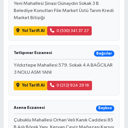
Yeni Mahallesi Şinasi Günaydın Sokak 3 B
Belediye Konutları File Market Üstü Tarım Kredi
Market Bitişiği
Yol Tarifi Al
0 (530) 341 37 27
Tatlıpınar Eczanesi
Bağcılar
Yıldıztepe Mahallesi 579. Sokak 4 A BAĞCILAR
3 NOLU ASM YANI
Yol Tarifi Al
0 (212) 924 29 16
Asena Eczanesi
Beykoz
Çubuklu Mahallesi Orhan Veli Kanık Caddesi 85
B Aslı Börek Yanı, Kervan Çeyiz Mağazası Karşısı