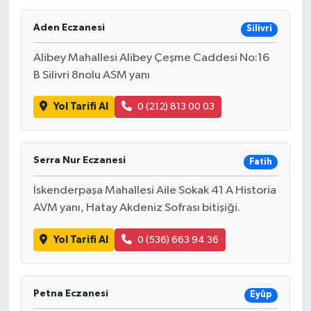
Ekonomi
Aden Eczanesi
Silivri
Alibey Mahallesi Alibey Çeşme Caddesi No:16
Sağlık
B Silivri 8nolu ASM yanı
Tokat Haber
Yol Tarifi Al
0 (212) 813 00 03
Serra Nur Eczanesi
Fatih
İskenderpaşa Mahallesi Aile Sokak 41 A Historia
AVM yanı, Hatay Akdeniz Sofrası bitişiği.
Yol Tarifi Al
0 (536) 663 94 36
Petna Eczanesi
Eyüp