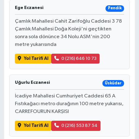
Ege Eczanesi
Pendik
Çamlık Mahallesi Cahit Zarifoğlu Caddesi 3 78
Çamlık Mahallesi Doğa Koleji'ni geçtikten
sonra sola dönünce 34 Nolu ASM'nin 200
metre yukarısında
Yol Tarifi Al
0 (216) 646 10 73
Uğurlu Eczanesi
Üsküdar
İcadiye Mahallesi Cumhuriyet Caddesi 65 A
Fıstıkağacı metro durağının 100 metre yukarısı,
CARREFOURUN KARŞISI
Yol Tarifi Al
0 (216) 553 87 54