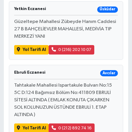
Yetkin Eczanesi
Üsküdar
Güzeltepe Mahallesi Zübeyde Hanım Caddesi
27 B BAHÇELİEVLER MAHALLESİ, MEDİVİA TIP
MERKEZİ YANI
Yol Tarifi Al
0 (216) 202 10 07
Ebruli Eczanesi
Avcılar
Tahtakale Mahallesi Ispartakule Bulvarı No:15
5C D:124 Bağımsız Bölüm No:411809 EBRULİ
SİTESİ ALTINDA ( EMLAK KONUTA ÇIKARKEN
SOL KOLUNUZUN ÜSTÜNDE EBRULİ 1. ETAP
ALTINDA )
Yol Tarifi Al
0 (212) 892 74 16