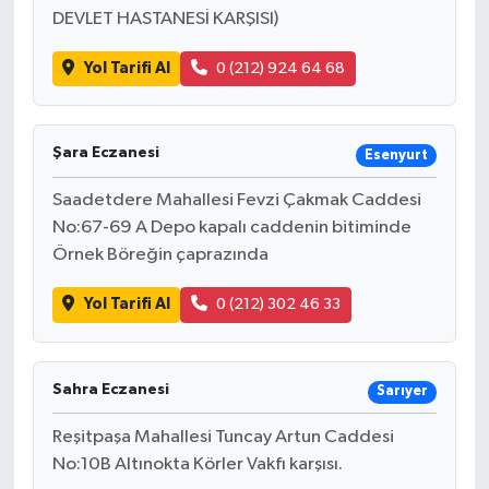
DEVLET HASTANESİ KARŞISI)
Yol Tarifi Al
0 (212) 924 64 68
Şara Eczanesi
Esenyurt
Saadetdere Mahallesi Fevzi Çakmak Caddesi
No:67-69 A Depo kapalı caddenin bitiminde
Örnek Böreğin çaprazında
Yol Tarifi Al
0 (212) 302 46 33
Sahra Eczanesi
Sarıyer
Reşitpaşa Mahallesi Tuncay Artun Caddesi
No:10B Altınokta Körler Vakfı karşısı.