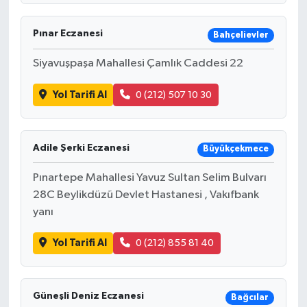
Pınar Eczanesi
Bahçelievler
Siyavuşpaşa Mahallesi Çamlık Caddesi 22
Yol Tarifi Al
0 (212) 507 10 30
Adile Şerki Eczanesi
Büyükçekmece
Pınartepe Mahallesi Yavuz Sultan Selim Bulvarı
28C Beylikdüzü Devlet Hastanesi , Vakıfbank
yanı
Yol Tarifi Al
0 (212) 855 81 40
Güneşli Deniz Eczanesi
Bağcılar