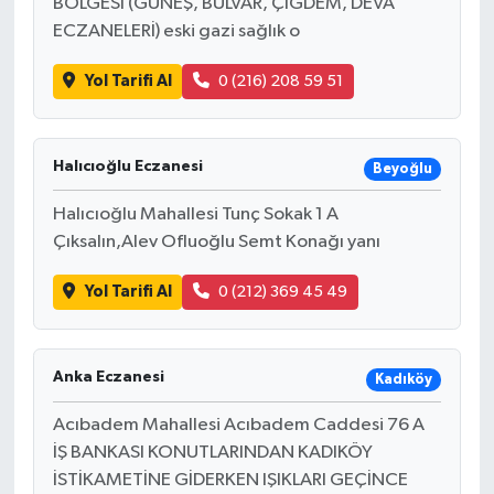
BÖLGESİ (GÜNEŞ, BULVAR, ÇİĞDEM, DEVA
ECZANELERİ) eski gazi sağlık o
Yol Tarifi Al
0 (216) 208 59 51
Halıcıoğlu Eczanesi
Beyoğlu
Halıcıoğlu Mahallesi Tunç Sokak 1 A
Çıksalın,Alev Ofluoğlu Semt Konağı yanı
Yol Tarifi Al
0 (212) 369 45 49
Anka Eczanesi
Kadıköy
Acıbadem Mahallesi Acıbadem Caddesi 76 A
İŞ BANKASI KONUTLARINDAN KADIKÖY
İSTİKAMETİNE GİDERKEN IŞIKLARI GEÇİNCE