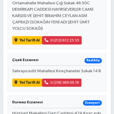
Ortamahalle Mahallesi Çığ Sokak 46 50C
DEMİRKAPI CADDESİ HAYIRSEVERLER CAMİİ
KARŞISI VE ŞEHİT İBRAHİM CEYLAN ASM
ÇAPRAZI (SOKAĞIN YENİ ADI ŞEHİT ÜMİT
YOLCU SOKAĞI)
Yol Tarifi Al
0 (212) 612 25 55
Çiçek Eczanesi
Kadıköy
Sahrayıcedit Mahallesi Kireçhaneler Sokak 14 B
Yol Tarifi Al
0 (216) 369 00 19
Durmaz Eczanesi
Esenyurt
Hürriyet Mahallesi Gazi Caddesi 42A Kıraç eski