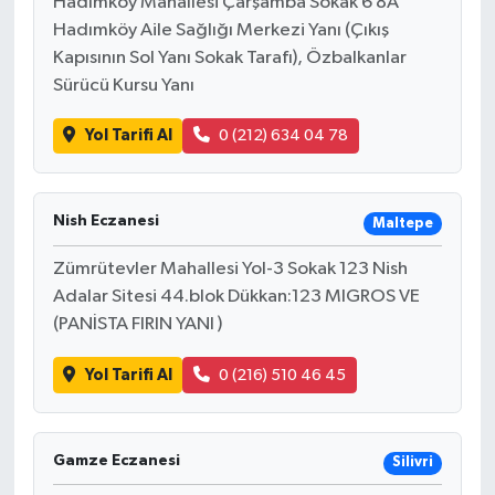
Hadımköy Mahallesi Çarşamba Sokak 6 8A
Hadımköy Aile Sağlığı Merkezi Yanı (Çıkış
Kapısının Sol Yanı Sokak Tarafı), Özbalkanlar
Sürücü Kursu Yanı
Yol Tarifi Al
0 (212) 634 04 78
Nish Eczanesi
Maltepe
Zümrütevler Mahallesi Yol-3 Sokak 123 Nish
Adalar Sitesi 44.blok Dükkan:123 MIGROS VE
(PANİSTA FIRIN YANI )
Yol Tarifi Al
0 (216) 510 46 45
Gamze Eczanesi
Silivri