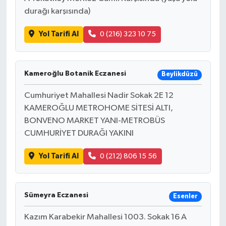
durağı karşısında)
Yol Tarifi Al
0 (216) 323 10 75
Kameroğlu Botanik Eczanesi
Beylikdüzü
Cumhuriyet Mahallesi Nadir Sokak 2E 12
KAMEROĞLU METROHOME SİTESİ ALTI,
BONVENO MARKET YANI-METROBÜS
CUMHURİYET DURAĞI YAKINI
Yol Tarifi Al
0 (212) 806 15 56
Sümeyra Eczanesi
Esenler
Kazım Karabekir Mahallesi 1003. Sokak 16 A