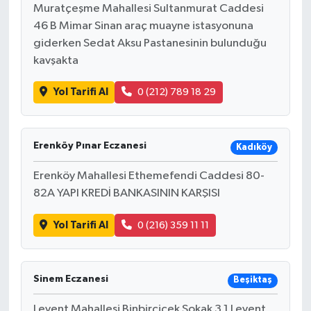
Muratçeşme Mahallesi Sultanmurat Caddesi
46 B Mimar Sinan araç muayne istasyonuna
giderken Sedat Aksu Pastanesinin bulunduğu
kavşakta
Yol Tarifi Al
0 (212) 789 18 29
Erenköy Pınar Eczanesi
Kadıköy
Erenköy Mahallesi Ethemefendi Caddesi 80-
82A YAPI KREDİ BANKASININ KARŞISI
Yol Tarifi Al
0 (216) 359 11 11
Sinem Eczanesi
Beşiktaş
Levent Mahallesi Binbirçiçek Sokak 3 1 Levent