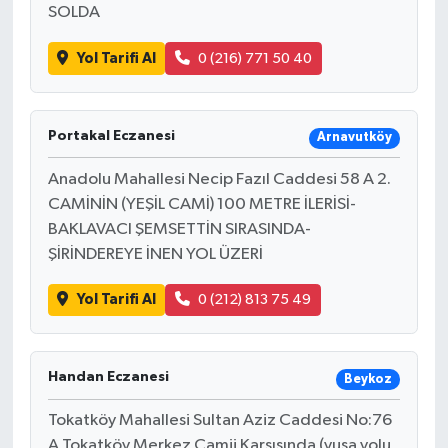
SOLDA
Yol Tarifi Al
0 (216) 771 50 40
Portakal Eczanesi
Arnavutköy
Anadolu Mahallesi Necip Fazıl Caddesi 58 A 2.
CAMİNİN (YEŞİL CAMİ) 100 METRE İLERİSİ-
BAKLAVACI ŞEMSETTİN SIRASINDA-
ŞİRİNDEREYE İNEN YOL ÜZERİ
Yol Tarifi Al
0 (212) 813 75 49
Handan Eczanesi
Beykoz
Tokatköy Mahallesi Sultan Aziz Caddesi No:76
A Tokatköy Merkez Camii Karşısında (yuşa yolu