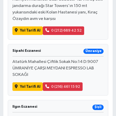
jandarma durağı Star Towers'ın 150 mt
yukarısındaki eski Kolan Hastanesi yanı, Kıraç
Özaydın avm ve karşısı
Yol Tarifi Al
0 (212) 689 42 52
Sipahi Eczanesi
Ümraniye
Atatürk Mahallesi Çiftlik Sokak No:14 D:9007
ÜMRANİYE ÇARŞI MEYDANI ESPRESSO LAB
SOKAĞI
Yol Tarifi Al
0 (216) 461 15 92
Ilgın Eczanesi
Şişli