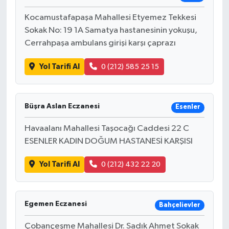
Kocamustafapaşa Mahallesi Etyemez Tekkesi
Sokak No: 19 1A Samatya hastanesinin yokuşu,
Cerrahpaşa ambulans girişi karşı çaprazı
Yol Tarifi Al
0 (212) 585 25 15
Büşra Aslan Eczanesi
Esenler
Havaalanı Mahallesi Taşocağı Caddesi 22 C
ESENLER KADIN DOĞUM HASTANESİ KARŞISI
Yol Tarifi Al
0 (212) 432 22 20
Egemen Eczanesi
Bahçelievler
Çobançeşme Mahallesi Dr. Sadık Ahmet Sokak