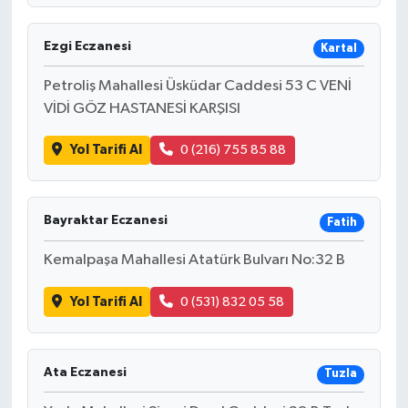
Ezgi Eczanesi
Kartal
Petroliş Mahallesi Üsküdar Caddesi 53 C VENİ
VİDİ GÖZ HASTANESİ KARŞISI
Yol Tarifi Al
0 (216) 755 85 88
Bayraktar Eczanesi
Fatih
Kemalpaşa Mahallesi Atatürk Bulvarı No:32 B
Yol Tarifi Al
0 (531) 832 05 58
Ata Eczanesi
Tuzla