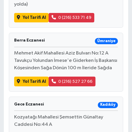
yolda)
Yol Tarifi Al
0 (216) 533 71 49
Berra Eczanesi
Ümraniye
Mehmet Akif Mahallesi Aziz Bulvarı No:12 A
Tavukçu Yolundan İmese'e Giderken İş Başkansı
Köşesinden Sağa Dönün 100 m İleride Sağda
Yol Tarifi Al
0 (216) 527 27 66
Gece Eczanesi
Kadıköy
Kozyatağı Mahallesi Şemsettin Günaltay
Caddesi No:44 A