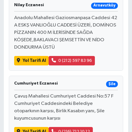
Nilay Eczanesi
Arnavutköy
Anadolu Mahallesi Gaziosmanpaşa Caddesi 42
A ESKŞ VANLIOĞLU CADDESİ ÜZERİ, DOMİNOS
PİZZANIN 400 M İLERİSİNDE SAĞDA
KÖŞEDE,BAKLAVACI ŞEMSETTİN VE NİDO
DONDURMA ÜSTÜ
Yol Tarifi Al
0 (212) 597 83 96
Cumhuriyet Eczanesi
Şile
Çavuş Mahallesi Cumhuriyet Caddesi No:57 F
Cumhuriyet Caddesindeki Belediye
otoparkının karşısı, Birlik Kasabın yanı, Şile
kuyumcusunun karşısı
Yol Tarifi Al
0 (216) 712 10 12