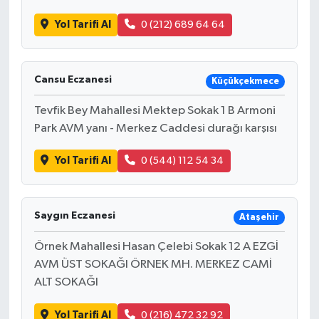
Yol Tarifi Al
0 (212) 689 64 64
Cansu Eczanesi
Küçükçekmece
Tevfik Bey Mahallesi Mektep Sokak 1 B Armoni
Park AVM yanı - Merkez Caddesi durağı karşısı
Yol Tarifi Al
0 (544) 112 54 34
Saygın Eczanesi
Ataşehir
Örnek Mahallesi Hasan Çelebi Sokak 12 A EZGİ
AVM ÜST SOKAĞI ÖRNEK MH. MERKEZ CAMİ
ALT SOKAĞI
Yol Tarifi Al
0 (216) 472 32 92