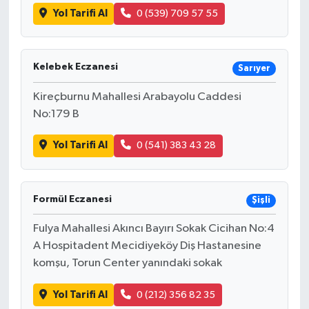
Yol Tarifi Al
0 (539) 709 57 55
Kelebek Eczanesi
Sarıyer
Kireçburnu Mahallesi Arabayolu Caddesi
No:179 B
Yol Tarifi Al
0 (541) 383 43 28
Formül Eczanesi
Şişli
Fulya Mahallesi Akıncı Bayırı Sokak Cicihan No:4
A Hospitadent Mecidiyeköy Diş Hastanesine
komşu, Torun Center yanındaki sokak
Yol Tarifi Al
0 (212) 356 82 35