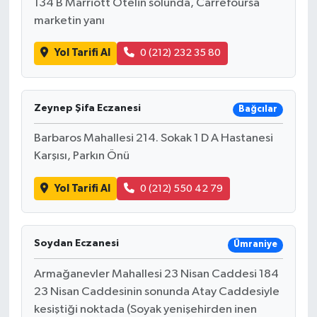
134 B Marriott Otelin solunda, Carrefoursa
marketin yanı
Yol Tarifi Al
0 (212) 232 35 80
Zeynep Şifa Eczanesi
Bağcılar
Barbaros Mahallesi 214. Sokak 1 D A Hastanesi
Karşısı, Parkın Önü
Yol Tarifi Al
0 (212) 550 42 79
Soydan Eczanesi
Ümraniye
Armağanevler Mahallesi 23 Nisan Caddesi 184
23 Nisan Caddesinin sonunda Atay Caddesiyle
kesiştiği noktada (Soyak yenişehirden inen