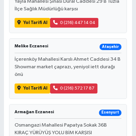
Yayla Mahallesi Şinasi Dural Caddesi 29 B Tuzla
İlçe Sağlık Müdürlüğü karşısı
Yol Tarifi Al
0 (216) 447 14 04
Melike Eczanesi
Ataşehir
İçerenköy Mahallesi Karslı Ahmet Caddesi 34 B
Showmar market çaprazı, yeniyol iett durağı
önü
Yol Tarifi Al
0 (216) 572 17 87
Armağan Eczanesi
Esenyurt
Osmangazi Mahallesi Papatya Sokak 36B
KIRAÇ YÜRÜYÜŞ YOLU BİM KARŞISI