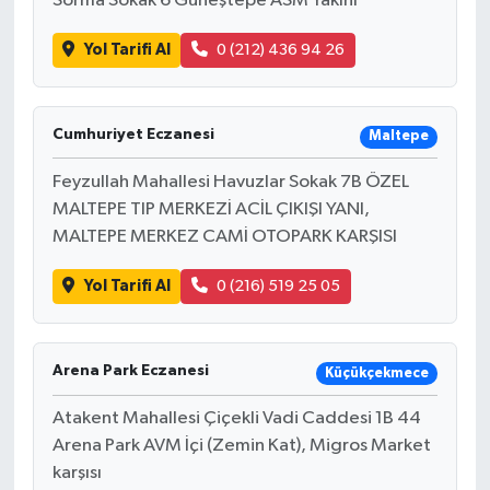
Sorma Sokak 6 Güneştepe ASM Yakını
Yol Tarifi Al
0 (212) 436 94 26
Cumhuriyet Eczanesi
Maltepe
Feyzullah Mahallesi Havuzlar Sokak 7B ÖZEL
MALTEPE TIP MERKEZİ ACİL ÇIKIŞI YANI,
MALTEPE MERKEZ CAMİ OTOPARK KARŞISI
Yol Tarifi Al
0 (216) 519 25 05
Arena Park Eczanesi
Küçükçekmece
Atakent Mahallesi Çiçekli Vadi Caddesi 1B 44
Arena Park AVM İçi (Zemin Kat), Migros Market
karşısı