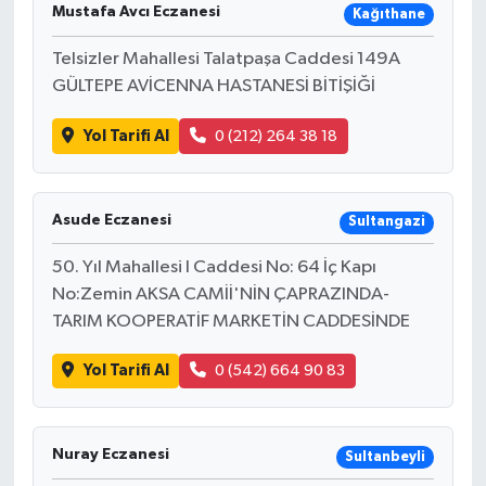
Mustafa Avcı Eczanesi
Kağıthane
Telsizler Mahallesi Talatpaşa Caddesi 149A
GÜLTEPE AVİCENNA HASTANESİ BİTİŞİĞİ
Yol Tarifi Al
0 (212) 264 38 18
Asude Eczanesi
Sultangazi
50. Yıl Mahallesi I Caddesi No: 64 İç Kapı
No:Zemin AKSA CAMİİ'NİN ÇAPRAZINDA-
TARIM KOOPERATİF MARKETİN CADDESİNDE
Yol Tarifi Al
0 (542) 664 90 83
Nuray Eczanesi
Sultanbeyli