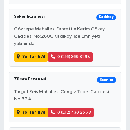
Şeker Eczanesi
Kadıköy
Göztepe Mahallesi Fahrettin Kerim Gökay
Caddesi No:260C Kadıköy İlçe Emniyeti
yakınında
Yol Tarifi Al
0 (216) 369 81 98
Zümra Eczanesi
Esenler
Turgut Reis Mahallesi Cengiz Topel Caddesi
No:57 A
Yol Tarifi Al
0 (212) 430 25 73