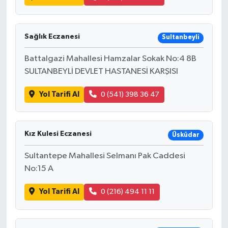
Sağlık Eczanesi
Sultanbeyli
Battalgazi Mahallesi Hamzalar Sokak No:4 8B
SULTANBEYLİ DEVLET HASTANESİ KARŞISI
Yol Tarifi Al
0 (541) 398 36 47
Kız Kulesi Eczanesi
Üsküdar
Sultantepe Mahallesi Selmanı Pak Caddesi
No:15 A
Yol Tarifi Al
0 (216) 494 11 11