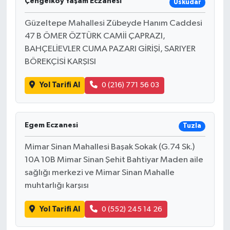
Çengelköy Yaşam Eczanesi
Üsküdar
Güzeltepe Mahallesi Zübeyde Hanım Caddesi
47 B ÖMER ÖZTÜRK CAMİİ ÇAPRAZI,
BAHÇELİEVLER CUMA PAZARI GİRİŞİ, SARIYER
BÖREKÇİSİ KARŞISI
Yol Tarifi Al
0 (216) 771 56 03
Egem Eczanesi
Tuzla
Mimar Sinan Mahallesi Başak Sokak (G.74 Sk.)
10A 10B Mimar Sinan Şehit Bahtiyar Maden aile
sağlığı merkezi ve Mimar Sinan Mahalle
muhtarlığı karşısı
Yol Tarifi Al
0 (552) 245 14 26