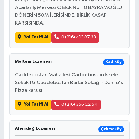
Acarlar İş Merkezi C Blok No: 10 BAYRAMOĞLU
DÖNERİN 50M İLERİSİNDE, BİRLİK KASAP
KARŞISINDA.
Yol Tarifi Al
0 (216) 413 87 33
Meltem Eczanesi
Kadıköy
Caddebostan Mahallesi Caddebostan İskele
Sokak 1G Caddebostan Barlar Sokağı - Danilo's
Pizza karşısı
Yol Tarifi Al
0 (216) 356 22 54
Alemdağ Eczanesi
Çekmeköy