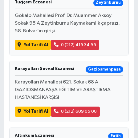
Tuğçem Eczanesi
Zeytinburnu
Gökalp Mahallesi Prof. Dr. Muammer Aksoy
Sokak 95 A Zeytinburnu Kaymakamlık çaprazı,
58. Bulvar’ın girişi.
Yol Tarifi Al
0 (212) 415 34 55
Karayolları Şevval Eczanesi
Gaziosmanpaşa
Karayolları Mahallesi 621. Sokak 68 A
GAZİOSMANPAŞA EĞİTİM VE ARAŞTIRMA
HASTANESİ KARŞISI
Yol Tarifi Al
0 (212) 609 05 00
Altınkum Eczanesi
Fatih