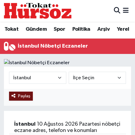
Tokat
Nöbetçi Eczaneler
Tokat
Gündem
Spor
Politika
Arşiv
Yerel
Türkiye Gündemi
Hava Durumu
İstanbul Nöbetçi Eczaneler
Gündem
Tokat Namaz Vakitleri
Asayiş
Trafik Durumu
Spor
Süper Lig Puan Durumu ve Fikstür
Paylaş
Politika
Tüm Manşetler
Tokat Spor
Son Dakika Haberleri
İstanbul
10 Ağustos 2026 Pazartesi nöbetçi
Eğitim
Haber Arşivi
eczane adres, telefon ve konumları