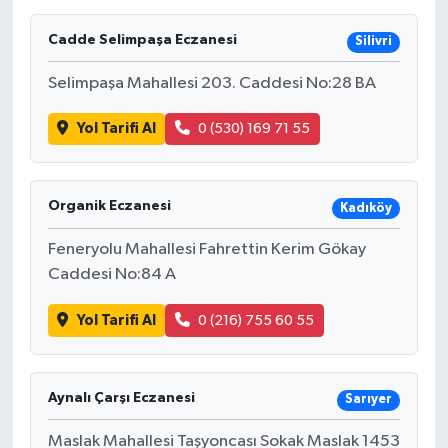
Ekonomi
Cadde Selimpaşa Eczanesi
Silivri
Selimpaşa Mahallesi 203. Caddesi No:28 BA
Sağlık
Yol Tarifi Al
0 (530) 169 71 55
Tokat Haber
Organik Eczanesi
Kadıköy
Feneryolu Mahallesi Fahrettin Kerim Gökay
Caddesi No:84 A
Yol Tarifi Al
0 (216) 755 60 55
Aynalı Çarşı Eczanesi
Sarıyer
Maslak Mahallesi Taşyoncası Sokak Maslak 1453