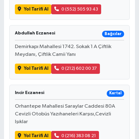
Yol Tarifi Al
0 (552) 505 93 43
Abdullah Eczanesi
Bağcılar
Demirkapı Mahallesi 1742. Sokak 1 A Çiftlik
Meydanı, Çiftlik Camii Yanı
Yol Tarifi Al
0 (212) 602 00 37
Incir Eczanesi
Kartal
Orhantepe Mahallesi Saraylar Caddesi 80A
Cevizli Otobüs Yazıhaneleri Karşısı,Cevizli
Işıklar
Yol Tarifi Al
0 (216) 383 08 21