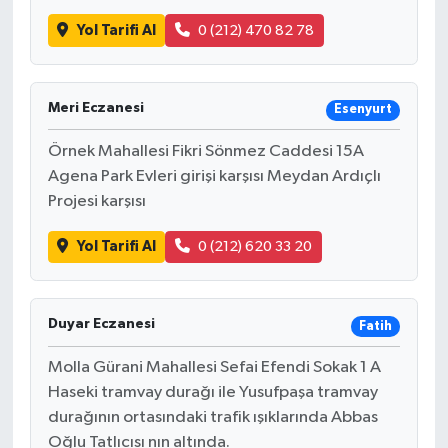
Yol Tarifi Al
0 (212) 470 82 78
Meri Eczanesi
Esenyurt
Örnek Mahallesi Fikri Sönmez Caddesi 15A
Agena Park Evleri girişi karşısı Meydan Ardıçlı
Projesi karşısı
Yol Tarifi Al
0 (212) 620 33 20
Duyar Eczanesi
Fatih
Molla Gürani Mahallesi Sefai Efendi Sokak 1 A
Haseki tramvay durağı ile Yusufpaşa tramvay
durağının ortasındaki trafik ışıklarında Abbas
Oğlu Tatlıcısı nın altında.