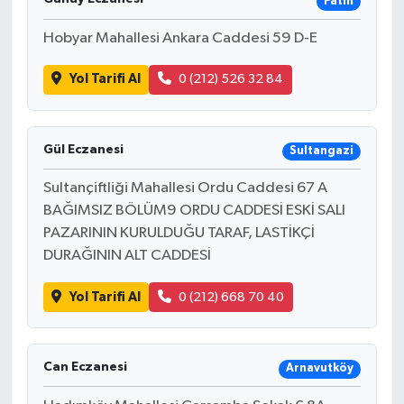
Fatih
Hobyar Mahallesi Ankara Caddesi 59 D-E
Yol Tarifi Al
0 (212) 526 32 84
Gül Eczanesi
Sultangazi
Sultançiftliği Mahallesi Ordu Caddesi 67 A
BAĞIMSIZ BÖLÜM9 ORDU CADDESİ ESKİ SALI
PAZARININ KURULDUĞU TARAF, LASTİKÇİ
DURAĞININ ALT CADDESİ
Yol Tarifi Al
0 (212) 668 70 40
Can Eczanesi
Arnavutköy