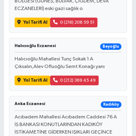
BÖLGESİ (GÜNEŞ, BULVAR, ÇİĞDEM, DEVA
ECZANELERİ) eski gazi sağlık o
Yol Tarifi Al
0 (216) 208 59 51
Halıcıoğlu Eczanesi
Beyoğlu
Halıcıoğlu Mahallesi Tunç Sokak 1 A
Çıksalın,Alev Ofluoğlu Semt Konağı yanı
Yol Tarifi Al
0 (212) 369 45 49
Anka Eczanesi
Kadıköy
Acıbadem Mahallesi Acıbadem Caddesi 76 A
İŞ BANKASI KONUTLARINDAN KADIKÖY
İSTİKAMETİNE GİDERKEN IŞIKLARI GEÇİNCE