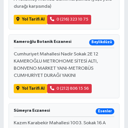
durağı karşısında)
Yol Tarifi Al
0 (216) 323 10 75
Kameroğlu Botanik Eczanesi
Beylikdüzü
Cumhuriyet Mahallesi Nadir Sokak 2E 12
KAMEROĞLU METROHOME SİTESİ ALTI,
BONVENO MARKET YANI-METROBÜS
CUMHURİYET DURAĞI YAKINI
Yol Tarifi Al
0 (212) 806 15 56
Sümeyra Eczanesi
Esenler
Kazım Karabekir Mahallesi 1003. Sokak 16 A