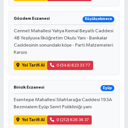
Gözdem Eczanesi
Küçükçekmece
Cennet Mahallesi Yahya Kemal Beyatlı Caddesi
4B Yeşilyuva İlköğretim Okulu Yanı - Bankalar
Caddesinin sonundaki köşe - Parti Malzemeleri
Karşısı
Yol Tarifi Al
0 (544) 823 33 77
Biricik Eczanesi
Eyüp
Esentepe Mahallesi Silahtarağa Caddesi 193A
Bezmialem Eyüp Semt Polikliniği yanı
Yol Tarifi Al
0 (212) 626 36 37