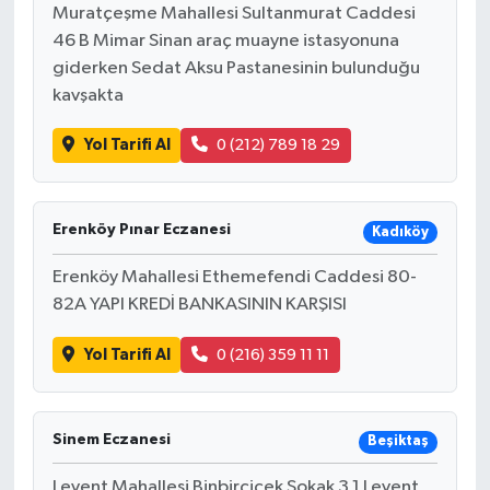
Muratçeşme Mahallesi Sultanmurat Caddesi
46 B Mimar Sinan araç muayne istasyonuna
giderken Sedat Aksu Pastanesinin bulunduğu
kavşakta
Yol Tarifi Al
0 (212) 789 18 29
Erenköy Pınar Eczanesi
Kadıköy
Erenköy Mahallesi Ethemefendi Caddesi 80-
82A YAPI KREDİ BANKASININ KARŞISI
Yol Tarifi Al
0 (216) 359 11 11
Sinem Eczanesi
Beşiktaş
Levent Mahallesi Binbirçiçek Sokak 3 1 Levent