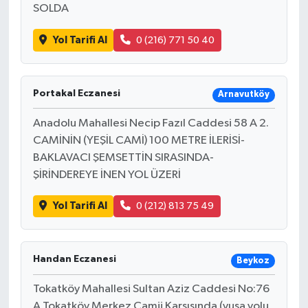
SOLDA
Yol Tarifi Al
0 (216) 771 50 40
Portakal Eczanesi
Arnavutköy
Anadolu Mahallesi Necip Fazıl Caddesi 58 A 2.
CAMİNİN (YEŞİL CAMİ) 100 METRE İLERİSİ-
BAKLAVACI ŞEMSETTİN SIRASINDA-
ŞİRİNDEREYE İNEN YOL ÜZERİ
Yol Tarifi Al
0 (212) 813 75 49
Handan Eczanesi
Beykoz
Tokatköy Mahallesi Sultan Aziz Caddesi No:76
A Tokatköy Merkez Camii Karşısında (yuşa yolu