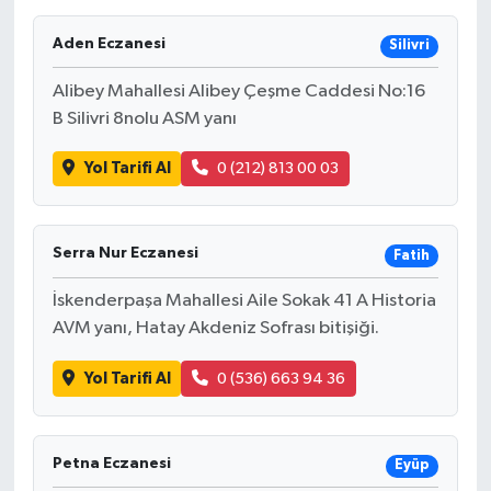
Ekonomi
Aden Eczanesi
Silivri
Alibey Mahallesi Alibey Çeşme Caddesi No:16
Sağlık
B Silivri 8nolu ASM yanı
Tokat Haber
Yol Tarifi Al
0 (212) 813 00 03
Serra Nur Eczanesi
Fatih
İskenderpaşa Mahallesi Aile Sokak 41 A Historia
AVM yanı, Hatay Akdeniz Sofrası bitişiği.
Yol Tarifi Al
0 (536) 663 94 36
Petna Eczanesi
Eyüp