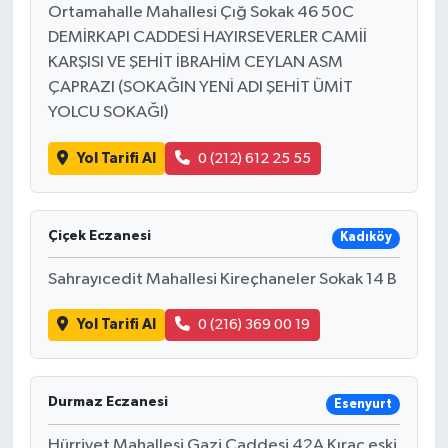
Ortamahalle Mahallesi Çığ Sokak 46 50C
DEMİRKAPI CADDESİ HAYIRSEVERLER CAMİİ
KARŞISI VE ŞEHİT İBRAHİM CEYLAN ASM
ÇAPRAZI (SOKAĞIN YENİ ADI ŞEHİT ÜMİT
YOLCU SOKAĞI)
Yol Tarifi Al
0 (212) 612 25 55
Çiçek Eczanesi
Kadıköy
Sahrayıcedit Mahallesi Kireçhaneler Sokak 14 B
Yol Tarifi Al
0 (216) 369 00 19
Durmaz Eczanesi
Esenyurt
Hürriyet Mahallesi Gazi Caddesi 42A Kıraç eski