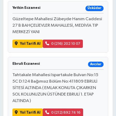
Yetkin Eczanesi
Üsküdar
Güzeltepe Mahallesi Zübeyde Hanım Caddesi
27 B BAHÇELİEVLER MAHALLESİ, MEDİVİA TIP
MERKEZİ YANI
Yol Tarifi Al
0 (216) 202 10 07
Ebruli Eczanesi
Avcılar
Tahtakale Mahallesi Ispartakule Bulvarı No:15
5C D:124 Bağımsız Bölüm No:411809 EBRULİ
SİTESİ ALTINDA ( EMLAK KONUTA ÇIKARKEN
SOL KOLUNUZUN ÜSTÜNDE EBRULİ 1. ETAP
ALTINDA )
Yol Tarifi Al
0 (212) 892 74 16