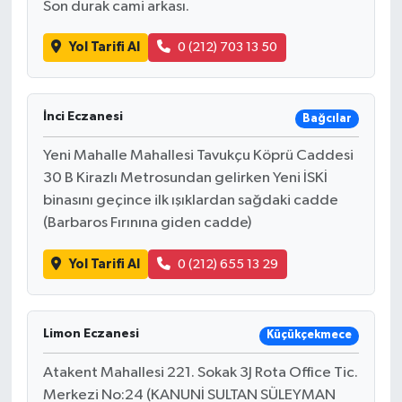
Son durak cami arkası.
Yol Tarifi Al
0 (212) 703 13 50
İnci Eczanesi
Bağcılar
Yeni Mahalle Mahallesi Tavukçu Köprü Caddesi
30 B Kirazlı Metrosundan gelirken Yeni İSKİ
binasını geçince ilk ışıklardan sağdaki cadde
(Barbaros Fırınına giden cadde)
Yol Tarifi Al
0 (212) 655 13 29
Limon Eczanesi
Küçükçekmece
Atakent Mahallesi 221. Sokak 3J Rota Office Tic.
Merkezi No:24 (KANUNİ SULTAN SÜLEYMAN