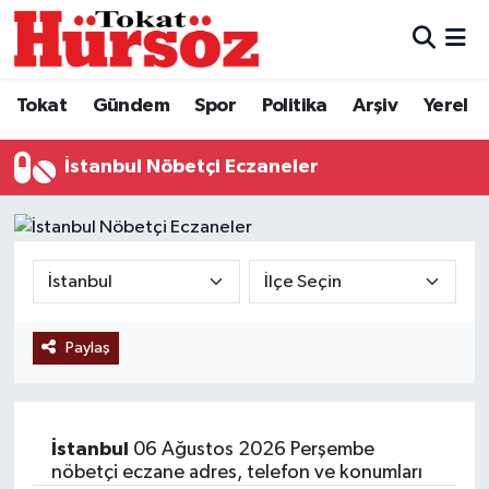
Tokat
Nöbetçi Eczaneler
Tokat
Gündem
Spor
Politika
Arşiv
Yerel
Türkiye Gündemi
Hava Durumu
İstanbul Nöbetçi Eczaneler
Gündem
Tokat Namaz Vakitleri
Asayiş
Trafik Durumu
Spor
Süper Lig Puan Durumu ve Fikstür
Paylaş
Politika
Tüm Manşetler
Tokat Spor
Son Dakika Haberleri
İstanbul
06 Ağustos 2026 Perşembe
Eğitim
Haber Arşivi
nöbetçi eczane adres, telefon ve konumları