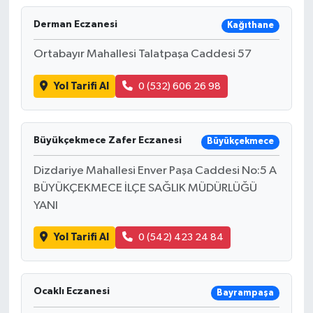
Derman Eczanesi
Kağıthane
Ortabayır Mahallesi Talatpaşa Caddesi 57
Yol Tarifi Al
0 (532) 606 26 98
Büyükçekmece Zafer Eczanesi
Büyükçekmece
Dizdariye Mahallesi Enver Paşa Caddesi No:5 A
BÜYÜKÇEKMECE İLÇE SAĞLIK MÜDÜRLÜĞÜ
YANI
Yol Tarifi Al
0 (542) 423 24 84
Ocaklı Eczanesi
Bayrampaşa