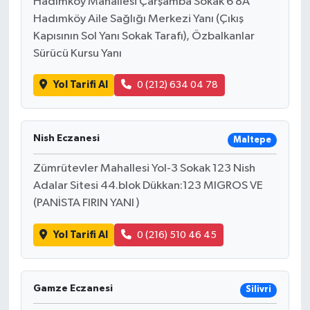
Hadımköy Mahallesi Çarşamba Sokak 6 8A
Hadımköy Aile Sağlığı Merkezi Yanı (Çıkış
Kapısının Sol Yanı Sokak Tarafı), Özbalkanlar
Sürücü Kursu Yanı
Yol Tarifi Al
0 (212) 634 04 78
Nish Eczanesi
Maltepe
Zümrütevler Mahallesi Yol-3 Sokak 123 Nish
Adalar Sitesi 44.blok Dükkan:123 MIGROS VE
(PANİSTA FIRIN YANI )
Yol Tarifi Al
0 (216) 510 46 45
Gamze Eczanesi
Silivri