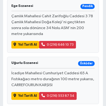
Ege Eczanesi
Pendik
Çamlık Mahallesi Cahit Zarifoğlu Caddesi 3 78
Çamlık Mahallesi Doğa Koleji'ni geçtikten
sonra sola dönünce 34 Nolu ASM'nin 200
metre yukarısında
Yol Tarifi Al
0 (216) 646 10 73
Uğurlu Eczanesi
Üsküdar
İcadiye Mahallesi Cumhuriyet Caddesi 65 A
Fıstıkağacı metro durağının 100 metre yukarısı,
CARREFOURUN KARŞISI
Yol Tarifi Al
0 (216) 553 87 54