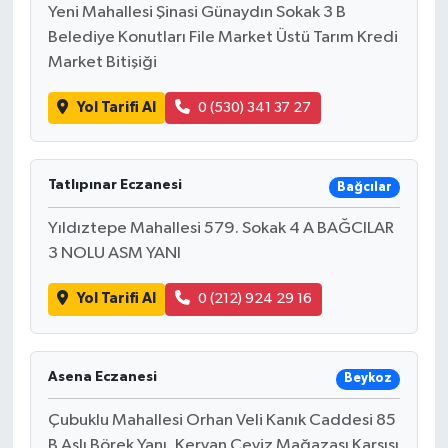
Yeni Mahallesi Şinasi Günaydın Sokak 3 B
Belediye Konutları File Market Üstü Tarım Kredi
Market Bitişiği
Yol Tarifi Al
0 (530) 341 37 27
Tatlıpınar Eczanesi
Bağcılar
Yıldıztepe Mahallesi 579. Sokak 4 A BAĞCILAR
3 NOLU ASM YANI
Yol Tarifi Al
0 (212) 924 29 16
Asena Eczanesi
Beykoz
Çubuklu Mahallesi Orhan Veli Kanık Caddesi 85
B Aslı Börek Yanı, Kervan Çeyiz Mağazası Karşısı