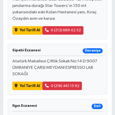
jandarma durağı Star Towers'ın 150 mt
yukarısındaki eski Kolan Hastanesi yanı, Kıraç
Özaydın avm ve karşısı
Yol Tarifi Al
0 (212) 689 42 52
Sipahi Eczanesi
Ümraniye
Atatürk Mahallesi Çiftlik Sokak No:14 D:9007
ÜMRANİYE ÇARŞI MEYDANI ESPRESSO LAB
SOKAĞI
Yol Tarifi Al
0 (216) 461 15 92
Ilgın Eczanesi
Şişli