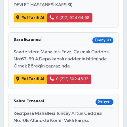
DEVLET HASTANESİ KARŞISI)
Yol Tarifi Al
0 (212) 924 64 68
Şara Eczanesi
Esenyurt
Saadetdere Mahallesi Fevzi Çakmak Caddesi
No:67-69 A Depo kapalı caddenin bitiminde
Örnek Böreğin çaprazında
Yol Tarifi Al
0 (212) 302 46 33
Sahra Eczanesi
Sarıyer
Reşitpaşa Mahallesi Tuncay Artun Caddesi
No:10B Altınokta Körler Vakfı karşısı.