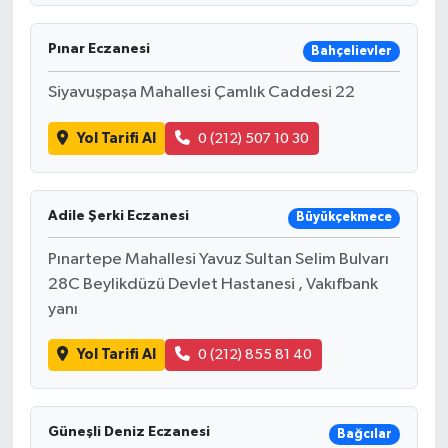
Pınar Eczanesi
Bahçelievler
Siyavuşpaşa Mahallesi Çamlık Caddesi 22
Yol Tarifi Al
0 (212) 507 10 30
Adile Şerki Eczanesi
Büyükçekmece
Pınartepe Mahallesi Yavuz Sultan Selim Bulvarı
28C Beylikdüzü Devlet Hastanesi , Vakıfbank
yanı
Yol Tarifi Al
0 (212) 855 81 40
Güneşli Deniz Eczanesi
Bağcılar