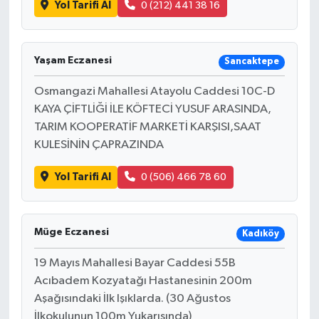
Yol Tarifi Al
0 (212) 441 38 16
Yaşam Eczanesi
Sancaktepe
Osmangazi Mahallesi Atayolu Caddesi 10C-D
KAYA ÇİFTLİĞİ İLE KÖFTECİ YUSUF ARASINDA,
TARIM KOOPERATİF MARKETİ KARŞISI,SAAT
KULESİNİN ÇAPRAZINDA
Yol Tarifi Al
0 (506) 466 78 60
Müge Eczanesi
Kadıköy
19 Mayıs Mahallesi Bayar Caddesi 55B
Acıbadem Kozyatağı Hastanesinin 200m
Aşağısındaki İlk Işıklarda. (30 Ağustos
İlkokulunun 100m Yukarısında)