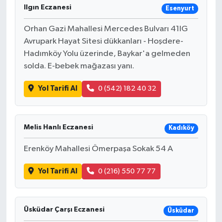
Ilgın Eczanesi
Esenyurt
Orhan Gazi Mahallesi Mercedes Bulvarı 41IG
Avrupark Hayat Sitesi dükkanları - Hoşdere-
Hadımköy Yolu üzerinde, Baykar'a gelmeden
solda. E-bebek mağazası yanı.
Yol Tarifi Al
0 (542) 182 40 32
Melis Hanlı Eczanesi
Kadıköy
Erenköy Mahallesi Ömerpaşa Sokak 54 A
Yol Tarifi Al
0 (216) 550 77 77
Üsküdar Çarşı Eczanesi
Üsküdar