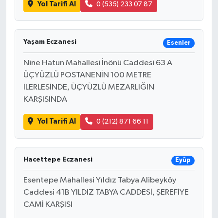
Yol Tarifi Al
0 (535) 233 07 87
Yaşam Eczanesi
Esenler
Nine Hatun Mahallesi İnönü Caddesi 63 A
ÜÇYÜZLÜ POSTANENİN 100 METRE
İLERLESİNDE, ÜÇYÜZLÜ MEZARLIĞIN
KARŞISINDA
Yol Tarifi Al
0 (212) 871 66 11
Hacettepe Eczanesi
Eyüp
Esentepe Mahallesi Yıldız Tabya Alibeyköy
Caddesi 41B YILDIZ TABYA CADDESİ, ŞEREFİYE
CAMİ KARŞISI