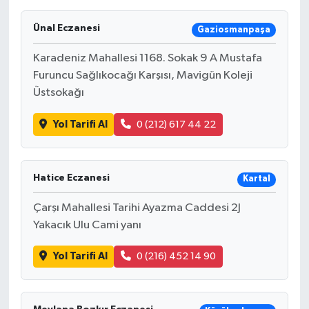
Ünal Eczanesi
Gaziosmanpaşa
Karadeniz Mahallesi 1168. Sokak 9 A Mustafa
Furuncu Sağlıkocağı Karşısı, Mavigün Koleji
Üstsokağı
Yol Tarifi Al
0 (212) 617 44 22
Hatice Eczanesi
Kartal
Çarşı Mahallesi Tarihi Ayazma Caddesi 2J
Yakacık Ulu Cami yanı
Yol Tarifi Al
0 (216) 452 14 90