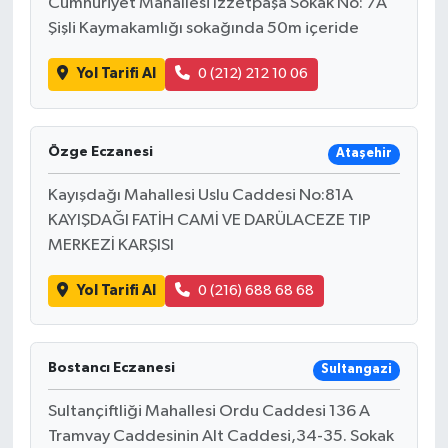
Cumhuriyet Mahallesi İzzetpaşa Sokak No: 7A
Şişli Kaymakamlığı sokağında 50m içeride
Yol Tarifi Al
0 (212) 212 10 06
Özge Eczanesi
Ataşehir
Kayışdağı Mahallesi Uslu Caddesi No:81A
KAYIŞDAĞI FATİH CAMİ VE DARÜLACEZE TIP
MERKEZİ KARŞISI
Yol Tarifi Al
0 (216) 688 68 68
Bostancı Eczanesi
Sultangazi
Sultançiftliği Mahallesi Ordu Caddesi 136 A
Tramvay Caddesinin Alt Caddesi,34-35. Sokak