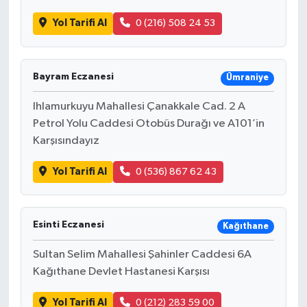
Yol Tarifi Al
0 (216) 508 24 53
Bayram Eczanesi
Ümraniye
Ihlamurkuyu Mahallesi Çanakkale Cad. 2 A
Petrol Yolu Caddesi Otobüs Durağı ve A101’in
Karşısındayız
Yol Tarifi Al
0 (536) 867 62 43
Esinti Eczanesi
Kağıthane
Sultan Selim Mahallesi Şahinler Caddesi 6A
Kağıthane Devlet Hastanesi Karşısı
Yol Tarifi Al
0 (212) 283 59 00