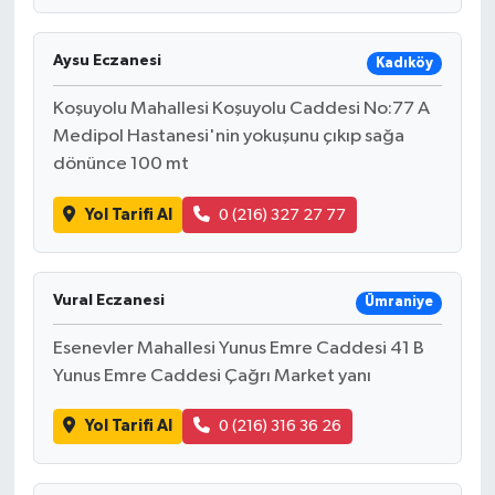
Aysu Eczanesi
Kadıköy
Koşuyolu Mahallesi Koşuyolu Caddesi No:77 A
Medipol Hastanesi'nin yokuşunu çıkıp sağa
dönünce 100 mt
Yol Tarifi Al
0 (216) 327 27 77
Vural Eczanesi
Ümraniye
Esenevler Mahallesi Yunus Emre Caddesi 41 B
Yunus Emre Caddesi Çağrı Market yanı
Yol Tarifi Al
0 (216) 316 36 26