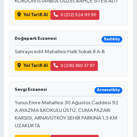
KORDON İSTANBUL GÜZEL BAHÇE SİTESİ ALTI
Yol Tarifi Al
0 (212) 924 95 90
Doğapark Eczanesi
Kadıköy
Sahrayıcedit Mahallesi Halk Sokak 8 A-B
Yol Tarifi Al
0 (216) 360 37 97
Sevgi Eczanesi
Arnavutköy
Yunus Emre Mahallesi 30 Ağustos Caddesi 92
A AYAZMA İLKOKULU ÜSTÜ, CUMA PAZARI
KARŞISI, ARNAVUTKÖY ŞEHİR PARKINA 1,5 KM
UZAKLIKTA