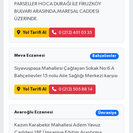
PARSELLER HOCA DURAĞI İLE FİRUZKÖY
BULVARI ARASINDA,MAREŞAL CADDESİ
ÜZERİNDE.
Yol Tarifi Al
0 (212) 401 03 35
Meva Eczanesi
Bahçelievler
Siyavuşpaşa Mahallesi Çağlayan Sokak No:6 A
Bahçelievler 15 nolu Aile Sağlığı Merkezi karşısı
Yol Tarifi Al
0 (212) 505 88 14
Avaroğlu Eczanesi
Ümraniye
Kazım Karabekir Mahallesi Adem Yavuz
Caddesi 18E Ümraniye Eğitim Araştırma