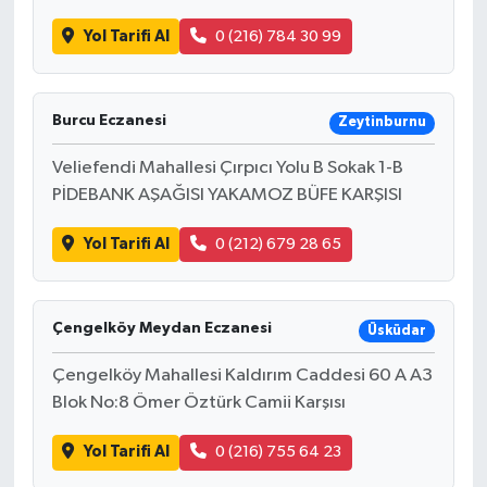
Yol Tarifi Al
0 (216) 784 30 99
Burcu Eczanesi
Zeytinburnu
Veliefendi Mahallesi Çırpıcı Yolu B Sokak 1-B
PİDEBANK AŞAĞISI YAKAMOZ BÜFE KARŞISI
Yol Tarifi Al
0 (212) 679 28 65
Çengelköy Meydan Eczanesi
Üsküdar
Çengelköy Mahallesi Kaldırım Caddesi 60 A A3
Blok No:8 Ömer Öztürk Camii Karşısı
Yol Tarifi Al
0 (216) 755 64 23