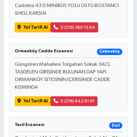
Caddesi 43 D MİNİBÜS YOLU ÜSTÜ BOSTANCI
SHELL KARŞISI
Yol Tarifi Al
0 (216) 380 10 64
Ormanköy Cadde Eczanesi
Çekmeköy
Güngören Mahallesi Tolgahan Sokak 3ACL
TAŞDELEN GİRİŞİNDE BULUNAN DAP YAPI
ORMANKÖY SİTESİNİN İÇERİSİNDE CADDE
KISMINDA
Yol Tarifi Al
0 (216) 642 61 91
Tavil Eczanesi
Şişli