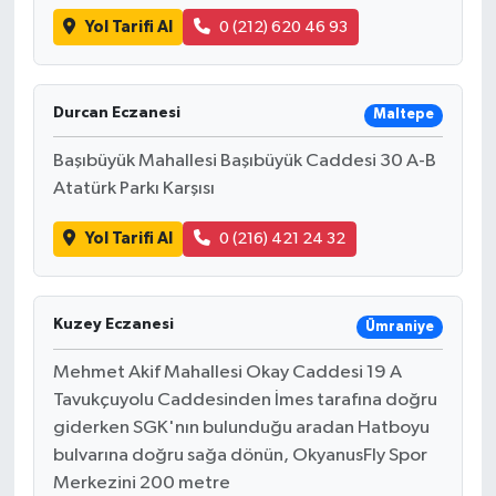
Yol Tarifi Al
0 (212) 620 46 93
Durcan Eczanesi
Maltepe
Başıbüyük Mahallesi Başıbüyük Caddesi 30 A-B
Atatürk Parkı Karşısı
Yol Tarifi Al
0 (216) 421 24 32
Kuzey Eczanesi
Ümraniye
Mehmet Akif Mahallesi Okay Caddesi 19 A
Tavukçuyolu Caddesinden İmes tarafına doğru
giderken SGK'nın bulunduğu aradan Hatboyu
bulvarına doğru sağa dönün, OkyanusFly Spor
Merkezini 200 metre