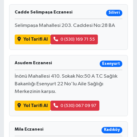
Ekonomi
Cadde Selimpaşa Eczanesi
Silivri
Selimpaşa Mahallesi 203. Caddesi No:28 BA
Sağlık
Yol Tarifi Al
0 (530) 169 71 55
Tokat Haber
Asudem Eczanesi
Esenyurt
İnönü Mahallesi 410. Sokak No:50 A T.C Sağlık
Bakanlığı Esenyurt 22 No'lu Aile Sağlığı
Merkezinin karşısı.
Yol Tarifi Al
0 (530) 067 09 97
Mila Eczanesi
Kadıköy