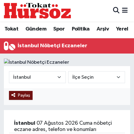
Tokat
Nöbetçi Eczaneler
Tokat
Gündem
Spor
Politika
Arşiv
Yerel
Türkiye Gündemi
Hava Durumu
İstanbul Nöbetçi Eczaneler
Gündem
Tokat Namaz Vakitleri
Asayiş
Trafik Durumu
Spor
Süper Lig Puan Durumu ve Fikstür
Paylaş
Politika
Tüm Manşetler
Tokat Spor
Son Dakika Haberleri
İstanbul
07 Ağustos 2026 Cuma nöbetçi
Eğitim
Haber Arşivi
eczane adres, telefon ve konumları