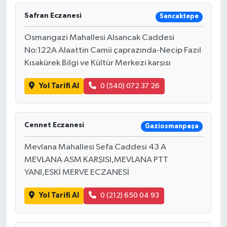
Safran Eczanesi
Sancaktepe
Osmangazi Mahallesi Alsancak Caddesi
No:122A Alaattin Camii çaprazında-Necip Fazıl
Kısakürek Bilgi ve Kültür Merkezi karşısı
Yol Tarifi Al
0 (540) 072 37 26
Cennet Eczanesi
Gaziosmanpaşa
Mevlana Mahallesi Sefa Caddesi 43 A
MEVLANA ASM KARŞISI,MEVLANA PTT
YANI,ESKİ MERVE ECZANESİ
Yol Tarifi Al
0 (212) 650 04 93