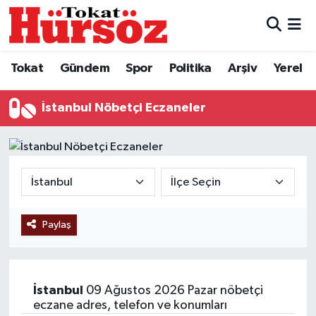
Tokat
Nöbetçi Eczaneler
Tokat
Gündem
Spor
Politika
Arşiv
Yerel
Türkiye Gündemi
Hava Durumu
İstanbul Nöbetçi Eczaneler
Gündem
Tokat Namaz Vakitleri
Asayiş
Trafik Durumu
Spor
Süper Lig Puan Durumu ve Fikstür
Paylaş
Politika
Tüm Manşetler
Tokat Spor
Son Dakika Haberleri
İstanbul
09 Ağustos 2026 Pazar nöbetçi
Eğitim
Haber Arşivi
eczane adres, telefon ve konumları