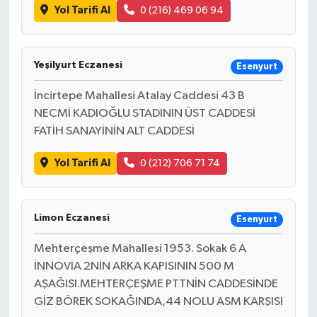
Yol Tarifi Al
0 (216) 469 06 94
Yeşilyurt Eczanesi
Esenyurt
İncirtepe Mahallesi Atalay Caddesi 43 B
NECMİ KADIOĞLU STADININ ÜST CADDESİ
FATİH SANAYİNİN ALT CADDESİ
Yol Tarifi Al
0 (212) 706 71 74
Limon Eczanesi
Esenyurt
Mehterçeşme Mahallesi 1953. Sokak 6 A
İNNOVİA 2NİN ARKA KAPISININ 500 M
AŞAĞISI.MEHTERÇEŞME PTTNİN CADDESİNDE
GİZ BÖREK SOKAĞINDA,44 NOLU ASM KARŞISI