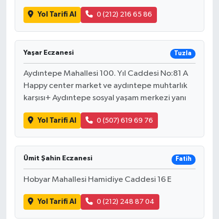
Yol Tarifi Al
0 (212) 216 65 86
Yaşar Eczanesi
Tuzla
Aydıntepe Mahallesi 100. Yıl Caddesi No:81 A
Happy center market ve aydıntepe muhtarlık
karşısı+ Aydıntepe sosyal yaşam merkezi yanı
Yol Tarifi Al
0 (507) 619 69 76
Ümit Şahin Eczanesi
Fatih
Hobyar Mahallesi Hamidiye Caddesi 16 E
Yol Tarifi Al
0 (212) 248 87 04