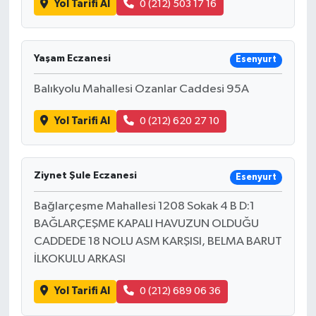
Yol Tarifi Al
0 (212) 503 17 16
Yaşam Eczanesi
Esenyurt
Balıkyolu Mahallesi Ozanlar Caddesi 95A
Yol Tarifi Al
0 (212) 620 27 10
Ziynet Şule Eczanesi
Esenyurt
Bağlarçeşme Mahallesi 1208 Sokak 4 B D:1
BAĞLARÇEŞME KAPALI HAVUZUN OLDUĞU
CADDEDE 18 NOLU ASM KARŞISI, BELMA BARUT
İLKOKULU ARKASI
Yol Tarifi Al
0 (212) 689 06 36