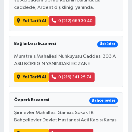
ve Acıbadem tıp merkezinin bulunduğu
caddede, Ardent diş kliniği yanında.
Yol Tarifi Al
0 (212) 669 30 40
Bağlarbaşı Eczanesi
Üsküdar
Muratreis Mahallesi Nuhkuyusu Caddesi 303 A
ASLI BÖREGİN YANINDAKİ ECZANE
Yol Tarifi Al
0 (216) 341 25 74
Özperk Eczanesi
Bahçelievler
Şirinevler Mahallesi Gamsız Sokak 1B
Bahçelievler Devlet Hastanesi Acil Kapısı Karşısı