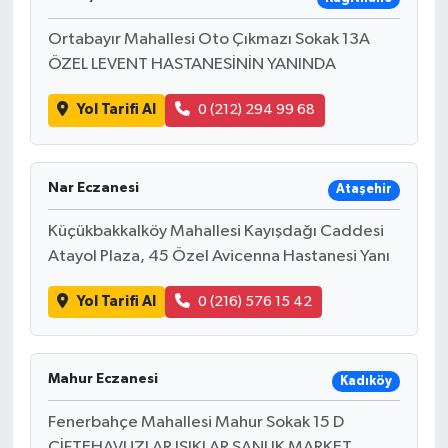
Ortabayır Mahallesi Oto Çıkmazı Sokak 13A
ÖZEL LEVENT HASTANESİNİN YANINDA
Yol Tarifi Al
0 (212) 294 99 68
Nar Eczanesi
Ataşehir
Küçükbakkalköy Mahallesi Kayışdağı Caddesi
Atayol Plaza, 45 Özel Avicenna Hastanesi Yanı
Yol Tarifi Al
0 (216) 576 15 42
Mahur Eczanesi
Kadıköy
Fenerbahçe Mahallesi Mahur Sokak 15 D
ÇİFTEHAVUZLAR IŞIKLAR ŞANLIK MARKET