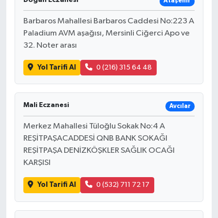
Ataşehir
Barbaros Mahallesi Barbaros Caddesi No:223 A
Paladium AVM aşağısı, Mersinli Ciğerci Apo ve
32. Noter arası
Yol Tarifi Al
0 (216) 315 64 48
Mali Eczanesi
Avcılar
Merkez Mahallesi Tüloğlu Sokak No:4 A
REŞİTPAŞACADDESİ QNB BANK SOKAĞI
REŞİTPAŞA DENİZKÖŞKLER SAĞLIK OCAĞI
KARŞISI
Yol Tarifi Al
0 (532) 711 72 17