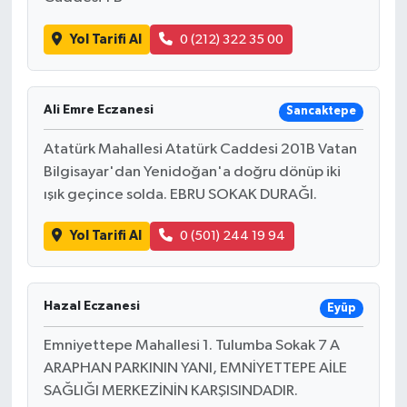
Yol Tarifi Al
0 (212) 322 35 00
Ali Emre Eczanesi
Sancaktepe
Atatürk Mahallesi Atatürk Caddesi 201B Vatan
Bilgisayar'dan Yenidoğan'a doğru dönüp iki
ışık geçince solda. EBRU SOKAK DURAĞI.
Yol Tarifi Al
0 (501) 244 19 94
Hazal Eczanesi
Eyüp
Emniyettepe Mahallesi 1. Tulumba Sokak 7 A
ARAPHAN PARKININ YANI, EMNİYETTEPE AİLE
SAĞLIĞI MERKEZİNİN KARŞISINDADIR.