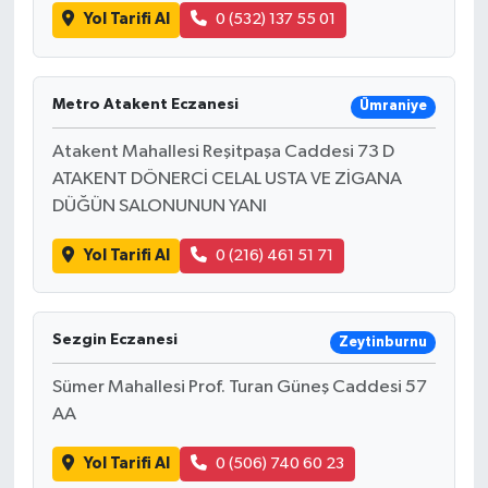
Yol Tarifi Al
0 (532) 137 55 01
Metro Atakent Eczanesi
Ümraniye
Atakent Mahallesi Reşitpaşa Caddesi 73 D
ATAKENT DÖNERCİ CELAL USTA VE ZİGANA
DÜĞÜN SALONUNUN YANI
Yol Tarifi Al
0 (216) 461 51 71
Sezgin Eczanesi
Zeytinburnu
Sümer Mahallesi Prof. Turan Güneş Caddesi 57
AA
Yol Tarifi Al
0 (506) 740 60 23