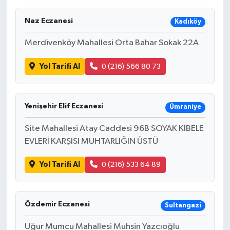
Naz Eczanesi
Kadıköy
Merdivenköy Mahallesi Orta Bahar Sokak 22A
Yol Tarifi Al
0 (216) 566 80 73
Yenişehir Elif Eczanesi
Ümraniye
Site Mahallesi Atay Caddesi 96B SOYAK KİBELE
EVLERİ KARŞISI MUHTARLIĞIN ÜSTÜ
Yol Tarifi Al
0 (216) 533 64 89
Özdemir Eczanesi
Sultangazi
Uğur Mumcu Mahallesi Muhsin Yazcıoğlu