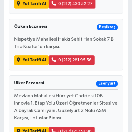
Yol Tarifi Al
0 (212) 430 52 27
Özkan Eczanesi
Beşiktaş
Nispetiye Mahallesi Hakkı Şehit Han Sokak 7 B
Trio Kuaför'ün karşısı.
Yol Tarifi Al
0 (212) 281 95 56
Ülker Eczanesi
Esenyurt
Mevlana Mahallesi Hürriyet Caddesi 10B
Innovia 1. Etap Yolu Üzeri Öğretmenler Sitesi ve
Albayrak Cami yanı, Güzelyurt 2 Nolu ASM
Karşısı, Lotuslar Binası
Yol Tarifi Al
0 (212) 852 91 96