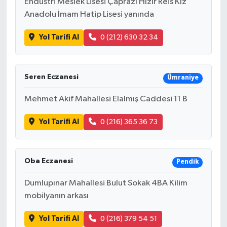
Endüstri Meslek Lisesi Çaprazı Hızır Reis Kız
Anadolu İmam Hatip Lisesi yanında
Yol Tarifi Al
0 (212) 630 32 34
Seren Eczanesi
Ümraniye
Mehmet Akif Mahallesi Elalmış Caddesi 11 B
Yol Tarifi Al
0 (216) 365 36 73
Oba Eczanesi
Pendik
Dumlupınar Mahallesi Bulut Sokak 4BA Kilim
mobilyanın arkası
Yol Tarifi Al
0 (216) 379 54 51