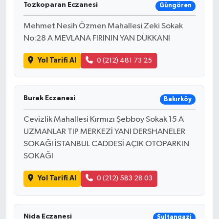
Tozkoparan Eczanesi
Güngören
Mehmet Nesih Özmen Mahallesi Zeki Sokak
No:28 A MEVLANA FIRININ YAN DÜKKANI
Yol Tarifi Al
0 (212) 481 73 25
Burak Eczanesi
Bakırköy
Cevizlik Mahallesi Kırmızı Şebboy Sokak 15 A
UZMANLAR TIP MERKEZİ YANI DERSHANELER
SOKAĞI İSTANBUL CADDESİ AÇIK OTOPARKIN
SOKAĞI
Yol Tarifi Al
0 (212) 583 28 03
Nida Eczanesi
Sultangazi