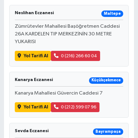
Neslihan Eczanesi
Maltepe
Zümrütevler Mahallesi Başöğretmen Caddesi
26A KARDELEN TIP MERKEZİNİN 30 METRE
YUKARISI
Yol Tarifi Al
0 (216) 266 60 04
Kanarya Eczanesi
Küçükçekmece
Kanarya Mahallesi Güvercin Caddesi 7
Yol Tarifi Al
0 (212) 599 07 96
Sevda Eczanesi
Bayrampaşa