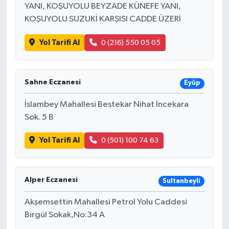
YANI, KOŞUYOLU BEYZADE KÜNEFE YANI,
KOŞUYOLU SUZUKİ KARŞISI CADDE ÜZERİ
Yol Tarifi Al
0 (216) 550 05 05
Sahne Eczanesi
Eyüp
İslambey Mahallesi Bestekar Nihat İncekara
Sok. 5 B
Yol Tarifi Al
0 (501) 100 74 63
Alper Eczanesi
Sultanbeyli
Akşemsettin Mahallesi Petrol Yolu Caddesi
Birgül Sokak,No:34 A