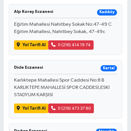
Ekonomi
Alp Koray Eczanesi
Kadıköy
Eğitim Mahallesi Nahitbey Sokak No:47-49 C
Sağlık
Eğitim Mahallesi, Nahitbey Sokak, 47-49c
Tokat Haber
Yol Tarifi Al
0 (216) 414 19 74
Dicle Eczanesi
Kartal
Karlıktepe Mahallesi Spor Caddesi No:8 B
KARLIKTEPE MAHALLESİ SPOR CADDESİ,ESKİ
STADYUM KARŞISI
Yol Tarifi Al
0 (216) 473 37 80
Doğan Eczanesi