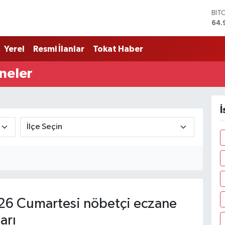
64.
DO
47,
EU
55,
Yerel
Resmi İlanlar
Tokat Haber
STE
64,
neler
GRA
666
BİS
13.
İ
6 Cumartesi nöbetçi eczane
arı