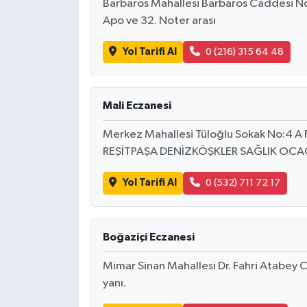
Barbaros Mahallesi Barbaros Caddesi No
Apo ve 32. Noter arası
Yol Tarifi Al
0 (216) 315 64 48
Mali Eczanesi
Merkez Mahallesi Tüloğlu Sokak No:4
REŞİTPAŞA DENİZKÖŞKLER SAĞLIK OCAĞ
Yol Tarifi Al
0 (532) 711 72 17
Boğaziçi Eczanesi
Mimar Sinan Mahallesi Dr. Fahri Atabey
yanı.