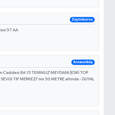
Zeytinburnu
desi 57 AA
Arnavutköy
un Caddesi 8A 15 TEMMUZ MEYDANI (ESKİ TOP
 - SEVGİ TIP MERKEZİ'nin 50 METRE altında - DUYAL