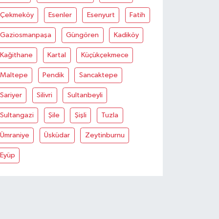
Çekmeköy
Esenler
Esenyurt
Fatih
Gaziosmanpaşa
Güngören
Kadiköy
Kağithane
Kartal
Küçükçekmece
Maltepe
Pendik
Sancaktepe
Sariyer
Silivri
Sultanbeyli
Sultangazi
Şile
Şişli
Tuzla
Ümraniye
Üsküdar
Zeytinburnu
Eyüp