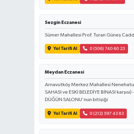
Sezgin Eczanesi
Sümer Mahallesi Prof. Turan Güneş Cad
Yol Tarifi Al
0 (506) 740 60 23
Meydan Eczanesi
Arnavutköy Merkez Mahallesi Nenehat
SAHASI ve ESKİ BELEDİYE BİNASI karşısı)
DÜĞÜN SALONU'nun bitişiği
Yol Tarifi Al
0 (212) 597 43 83