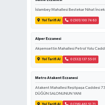
İslambey Mahallesi Bestekar Nihat İncek
Yol Tarifi Al
0 (501) 100 74 63
Alper Eczanesi
Akşemsettin Mahallesi Petrol Yolu Cadd
Yol Tarifi Al
0 (532) 137 55 01
Metro Atakent Eczanesi
Atakent Mahallesi Reşitpaşa Caddesi
DÜĞÜN SALONUNUN YANI
Yol Tarifi Al
0 (216) 461 51 71