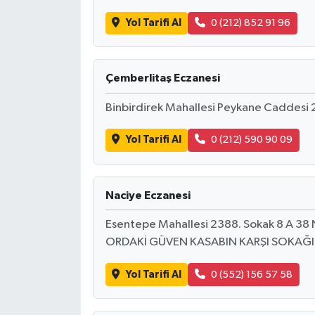
Yol Tarifi Al
0 (212) 852 91 96
Çemberlitaş Eczanesi
Binbirdirek Mahallesi Peykane Caddesi 
Yol Tarifi Al
0 (212) 590 90 09
Naciye Eczanesi
Esentepe Mahallesi 2388. Sokak 8 A 
ORDAKİ GÜVEN KASABIN KARŞI SOKAĞ
Yol Tarifi Al
0 (552) 156 57 58