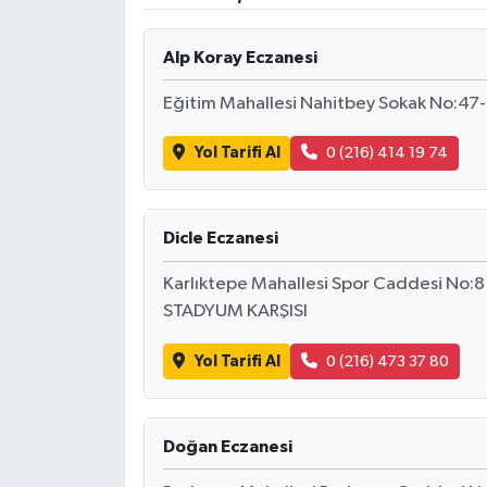
Ekonomi
Alp Koray Eczanesi
Sağlık
Eğitim Mahallesi Nahitbey Sokak No:47-
Tokat Haber
Yol Tarifi Al
0 (216) 414 19 74
Dicle Eczanesi
Karlıktepe Mahallesi Spor Caddesi No
STADYUM KARŞISI
Yol Tarifi Al
0 (216) 473 37 80
Doğan Eczanesi