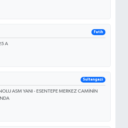
Fatih
25 A
Sultangazi
38 NOLU ASM YANI - ESENTEPE MERKEZ CAMİNİN
INDA