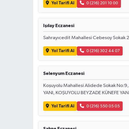
Yol Tarifi Al
0 (216) 201 10 00
Işılay Eczanesi
Sahrayıcedit Mahallesi Cebesoy Sokak 
Yol Tarifi Al
0 (216) 302 44 07
Selenyum Eczanesi
Koşuyolu Mahallesi Alidede Sokak No
YANI, KOŞUYOLU BEYZADE KÜNEFE YANI
Yol Tarifi Al
0 (216) 550 05 05
Sahne Eczanesi