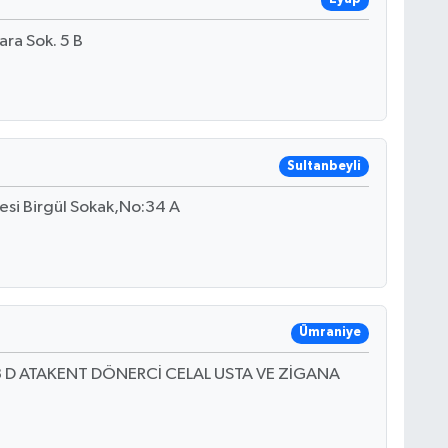
ara Sok. 5 B
Sultanbeyli
esi Birgül Sokak,No:34 A
Ümraniye
 73 D ATAKENT DÖNERCİ CELAL USTA VE ZİGANA