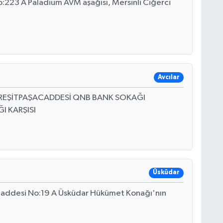
:223 A Paladium AVM aşağısı, Mersinli Ciğerci
Avcılar
 A REŞİTPAŞACADDESİ QNB BANK SOKAĞI
I KARŞISI
Üsküdar
 Caddesi No:19 A Üsküdar Hükümet Konağı'nın