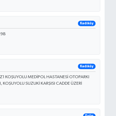
Kadıköy
29B
Kadıköy
:9,Z1 KOŞUYOLU MEDİPOL HASTANESİ OTOPARKI
, KOŞUYOLU SUZUKİ KARŞISI CADDE ÜZERİ
Eyüp