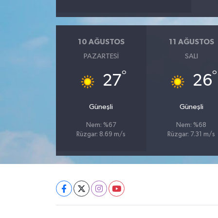
10 AĞUSTOS
11 AĞUSTOS
PAZARTESI
SALI
°
°
27
26
Güneşli
Güneşli
Nem: %67
Nem: %68
Rüzgar: 8.69 m/s
Rüzgar: 7.31 m/s