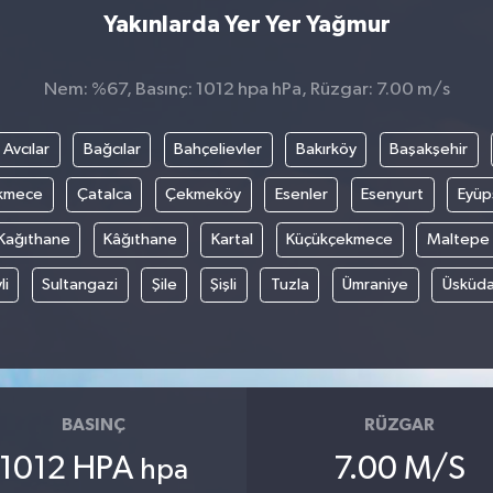
Yakınlarda Yer Yer Yağmur
Nem: %67, Basınç: 1012 hpa hPa, Rüzgar: 7.00 m/s
Avcılar
Bağcılar
Bahçelievler
Bakırköy
Başakşehir
kmece
Çatalca
Çekmeköy
Esenler
Esenyurt
Eyüp
Kağıthane
Kâğıthane
Kartal
Küçükçekmece
Maltepe
li
Sultangazi
Şile
Şişli
Tuzla
Ümraniye
Üsküda
BASINÇ
RÜZGAR
1012 HPA
7.00 M/S
hpa