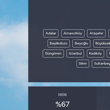
Ekonomi
Sağlık
Adalar
Arnavutköy
Ataşehir
Tokat Haber
Beylikdüzü
Beyoğlu
Büyükçe
Güngören
Istanbul
Kadıköy
Silivri
Sultanbey
NEM
%67