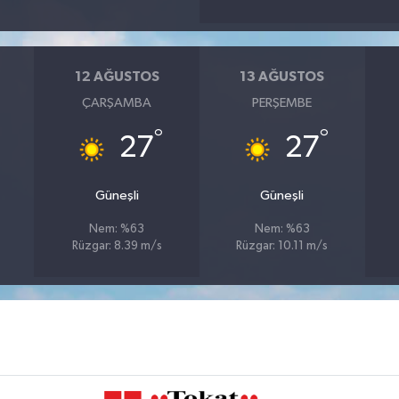
12 AĞUSTOS
13 AĞUSTOS
ÇARŞAMBA
PERŞEMBE
°
°
27
27
Güneşli
Güneşli
Nem: %63
Nem: %63
Rüzgar: 8.39 m/s
Rüzgar: 10.11 m/s