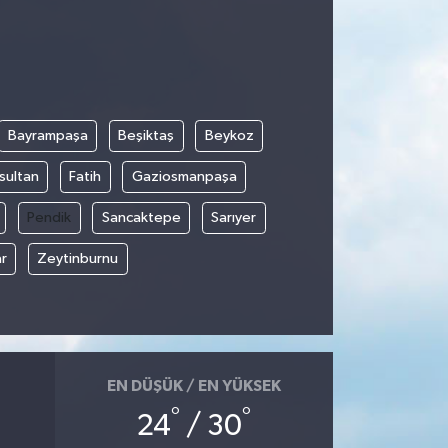
Bayrampaşa
Beşiktaş
Beykoz
sultan
Fatih
Gaziosmanpaşa
Pendik
Sancaktepe
Sarıyer
r
Zeytinburnu
EN DÜŞÜK / EN YÜKSEK
°
°
24
/ 30