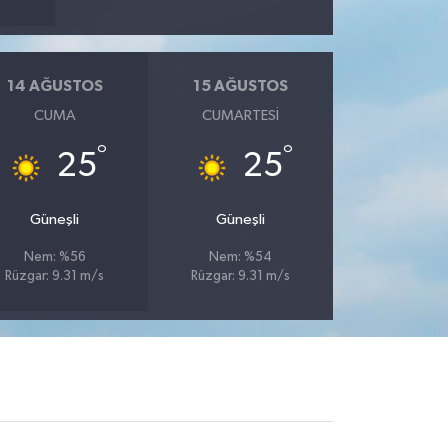
14 AĞUSTOS
15 AĞUSTOS
CUMA
CUMARTESI
°
°
25
25
Güneşli
Güneşli
Nem: %56
Nem: %54
Rüzgar: 9.31 m/s
Rüzgar: 9.31 m/s