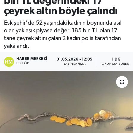
bin TL değerindeki 17
çeyrek altın böyle çalındı
Ekonomi
Eskişehir'de 52 yaşındaki kadının boynunda asılı
Sağlık
olan yaklaşık piyasa değeri 185 bin TL olan 17
tane çeyrek altını çalan 2 kadın polis tarafından
Tokat Haber
yakalandı.
HABER MERKEZI
31.05.2026 - 12:05
1 DK
EDITÖR
YAYINLANMA
OKUNMA SÜRESI