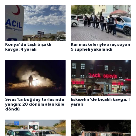
Konya'da taşlı bıçaklı
Kar maskeleriyle araç soyan
kavga: 4 yaralı
5 şüpheli yakalandı
Sivas'ta buğday tarlasında
Eskişehir'de bıçaklı kavga: 1
yangın: 20 dönüm alan küle
yaralı
döndü