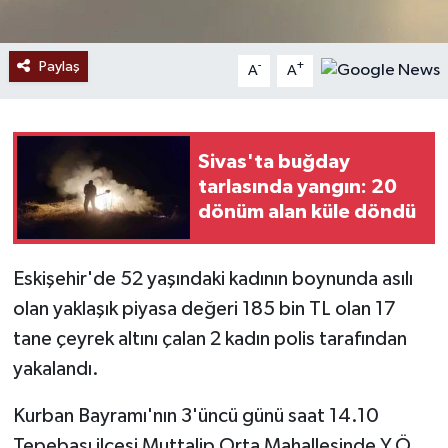
Paylaş
-
+
A
A
Sivas'ta buğday
tarlasında yangın: 20
dönüm alan küle döndü
Eskişehir'de 52 yaşındaki kadının boynunda asılı
olan yaklaşık piyasa değeri 185 bin TL olan 17
tane çeyrek altını çalan 2 kadın polis tarafından
yakalandı.
Kurban Bayramı'nın 3'üncü günü saat 14.10
Tepebaşı ilçesi Muttalip Orta Mahallesinde Y.Ö.