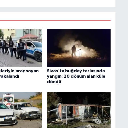
leriyle araç soyan
Sivas'ta buğday tarlasında
yakalandı
yangın: 20 dönüm alan küle
döndü