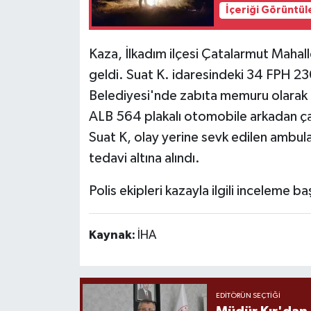
İçeriği Görüntül
Kaza, İlkadım ilçesi Çatalarmut Maha
geldi. Suat K. idaresindeki 34 FPH 23
Belediyesi'nde zabıta memuru olarak 
ALB 564 plakalı otomobile arkadan ç
Suat K, olay yerine sevk edilen ambula
tedavi altına alındı.
Polis ekipleri kazayla ilgili inceleme baş
Kaynak:
İHA
EDITÖRÜN SEÇTIĞI