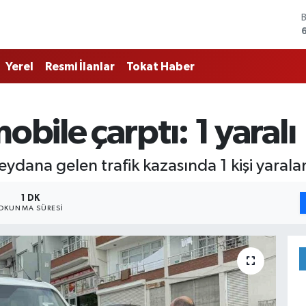
Yerel
Resmi İlanlar
Tokat Haber
ile çarptı: 1 yaralı
dana gelen trafik kazasında 1 kişi yarala
1 DK
OKUNMA SÜRESI