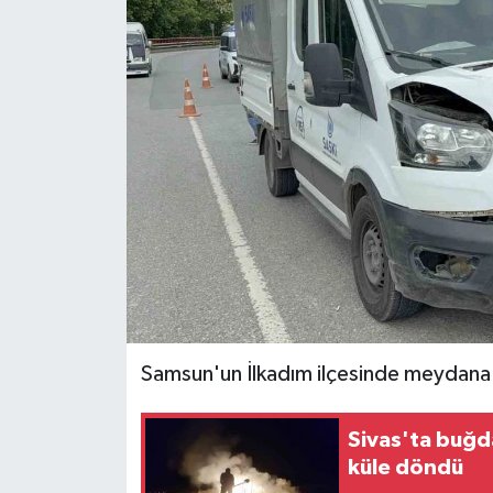
Ekonomi
Sağlık
Tokat Haber
Samsun'un İlkadım ilçesinde meydana ge
Sivas'ta buğd
küle döndü