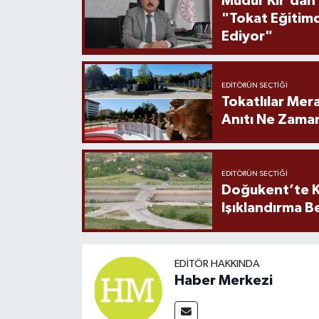
Müdür Kır'dan
"Tokat Eğitim
Ediyor"
EDITÖRÜN SEÇTIĞI
Tokatlılar Mera
Anıtı Ne Zaman
EDITÖRÜN SEÇTIĞI
Doğukent’te K
Işıklandırma B
EDITÖR HAKKINDA
Haber Merkezi