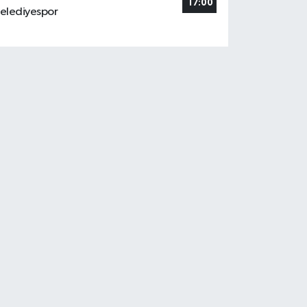
17:00
elediyespor