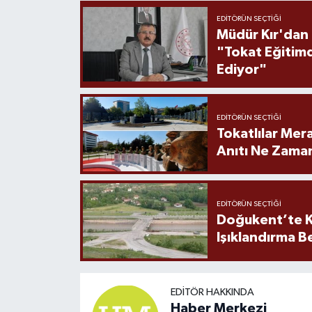
EDITÖRÜN SEÇTIĞI
Müdür Kır'dan
"Tokat Eğitim
Ediyor"
EDITÖRÜN SEÇTIĞI
Tokatlılar Mera
Anıtı Ne Zaman
EDITÖRÜN SEÇTIĞI
Doğukent’te K
Işıklandırma B
EDITÖR HAKKINDA
Haber Merkezi