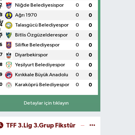
2
Niğde Belediyesispor
0
0
3
Ağrı 1970
0
0
4
Talasgücü Belediyespor
0
0
5
Bitlis Özgüzelderespor
0
0
6
Silifke Belediyespor
0
0
7
Diyarbekirspor
0
0
8
Yeşilyurt Belediyespor
0
0
9
Kırıkkale Büyük Anadolu
0
0
0
Karaköprü Belediyespor
0
0
Detaylar için tıklayın
TFF 3.Lig 3.Grup Fikstür