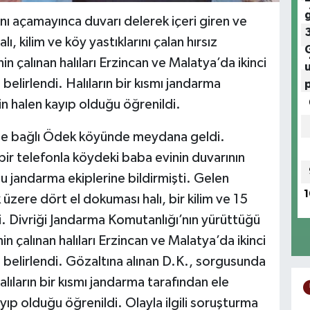
sını açamayınca duvarı delerek içeri giren ve
, kilim ve köy yastıklarını çalan hırsız
 çalınan halıları Erzincan ve Malatya’da ikinci
ı belirlendi. Halıların bir kısmı jandarma
rin halen kayıp olduğu öğrenildi.
sine bağlı Ödek köyünde meydana geldi.
ir telefonla köydeki baba evinin duvarının
 jandarma ekiplerine bildirmişti. Gelen
1
 üzere dört el dokuması halı, bir kilim ve 15
ti. Divriği Jandarma Komutanlığı’nın yürüttüğü
n çalınan halıları Erzincan ve Malatya’da ikinci
ğı belirlendi. Gözaltına alınan D.K., sorgusunda
 halıların bir kısmı jandarma tarafından ele
ayıp olduğu öğrenildi. Olayla ilgili soruşturma