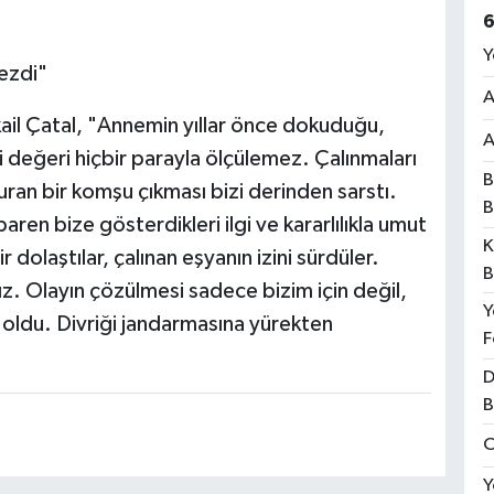
6
Y
ezdi"
A
kail Çatal, "Annemin yıllar önce dokuduğu,
A
i değeri hiçbir parayla ölçülemez. Çalınmaları
B
uran bir komşu çıkması bizi derinden sarstı.
B
baren bize gösterdikleri ilgi ve kararlılıkla umut
K
hir dolaştılar, çalınan eşyanın izini sürdüler.
B
. Olayın çözülmesi sadece bizim için değil,
Y
oldu. Divriği jandarmasına yürekten
F
D
B
O
Y