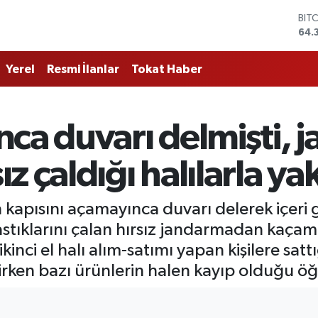
BIT
64.
DO
47,
Yerel
Resmi İlanlar
Tokat Haber
EU
55,
STE
64,
nca duvarı delmişti,
GRA
657
BİS
z çaldığı halılarla ya
13.
vin kapısını açamayınca duvarı delerek içeri
yastıklarını çalan hırsız jandarmadan kaçam
inci el halı alım-satımı yapan kişilere sattığ
irken bazı ürünlerin halen kayıp olduğu öğr