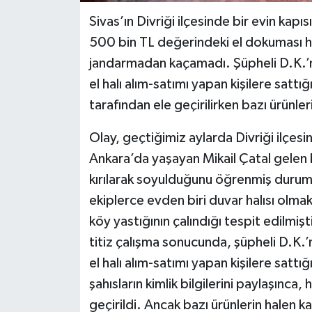
Sivas’ın Divriği ilçesinde bir evin kapı
500 bin TL değerindeki el dokuması halı
jandarmadan kaçamadı. Şüpheli D.K.’nin
el halı alım-satımı yapan kişilere sattığ
tarafından ele geçirilirken bazı ürünle
Olay, geçtiğimiz aylarda Divriği ilçe
Ankara’da yaşayan Mikail Çatal gelen b
kırılarak soyulduğunu öğrenmiş durumu
ekiplerce evden biri duvar halısı olmak
köy yastığının çalındığı tespit edilmiş
titiz çalışma sonucunda, şüpheli D.K.’ni
el halı alım-satımı yapan kişilere sattı
şahısların kimlik bilgilerini paylaşınca,
geçirildi. Ancak bazı ürünlerin halen k