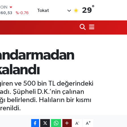
COIN
°
29
Tokat
360,53
%-0.76
LAR
7069
%0.17
RO
0265
%0.01
RLİN
1897
%0.02
 jandarmadan
M ALTIN
4.81
%1.44
T100
kalandı
887
%64
 giren ve 500 bin TL değerindeki
adı. Şüpheli D.K.’nin çalınan
ı belirlendi. Halıların bir kısmı
enildi.
-
+
A
A