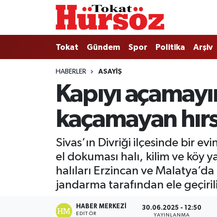
Tokat
Nöbetçi Eczaneler
Tokat
Gündem
Spor
Politika
Arşiv
Türkiye Gündemi
Hava Durumu
HABERLER
ASAYIŞ
Kapıyı açamayı
Gündem
Tokat Namaz Vakitleri
kaçamayan hırsı
Asayiş
Trafik Durumu
Spor
Süper Lig Puan Durumu ve Fikstür
Sivas’ın Divriği ilçesinde bir e
el dokuması halı, kilim ve köy 
Politika
Tüm Manşetler
halıları Erzincan ve Malatya’da ik
jandarma tarafından ele geçiril
Tokat Spor
Son Dakika Haberleri
HABER MERKEZI
30.06.2025 - 12:50
Eğitim
Haber Arşivi
EDITÖR
YAYINLANMA