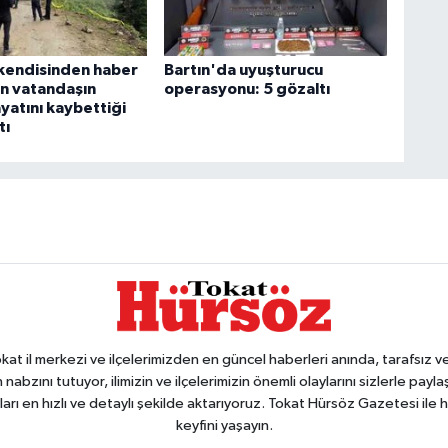
kendisinden haber
Bartın'da uyuşturucu
n vatandaşın
operasyonu: 5 gözaltı
yatını kaybettiği
tı
 il merkezi ve ilçelerimizden en güncel haberleri anında, tarafsız ve e
 nabzını tutuyor, ilimizin ve ilçelerimizin önemli olaylarını sizlerle pay
arı en hızlı ve detaylı şekilde aktarıyoruz. Tokat Hürsöz Gazetesi il
keyfini yaşayın.