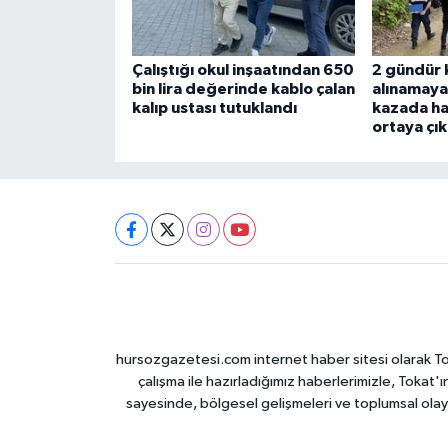
Çalıştığı okul inşaatından 650
2 gündür 
bin lira değerinde kablo çalan
alınamaya
kalıp ustası tutuklandı
kazada ha
ortaya çık
hursozgazetesi.com internet haber sitesi olarak Tokat
çalışma ile hazırladığımız haberlerimizle, Tokat'ın
sayesinde, bölgesel gelişmeleri ve toplumsal olayl