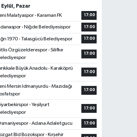
 Eylül, Pazar
eni Malatyaspor - Karaman FK
17:00
danaspor - Niğde Belediyesispor
17:00
ğrı 1970 - Talasgücü Belediyespor
17:00
itlis Özgüzelderespor - Silifke
17:00
elediyespor
ırıkkale Büyük Anadolu - Karaköprü
17:00
elediyespor
eni Mersin Idmanyurdu - Mazıdağı
17:00
osfatspor
iyarbekirspor - Yeşilyurt
17:00
elediyespor
smaniyespor - Adana Adaletgucu
17:00
ozgat Bld Bozokspor - Kırşehir