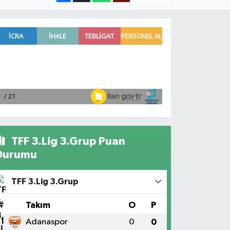
TFF 3.Lig 3.Grup Puan
Durumu
TFF 3.Lig 3.Grup
#
Takım
O
P
1
Adanaspor
0
0