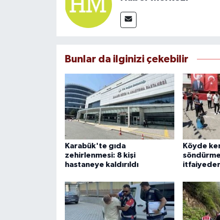
Bunlar da ilginizi çekebilir
Karabük'te gıda
Köyde ken
zehirlenmesi: 8 kişi
söndürme 
hastaneye kaldırıldı
itfaiyeden