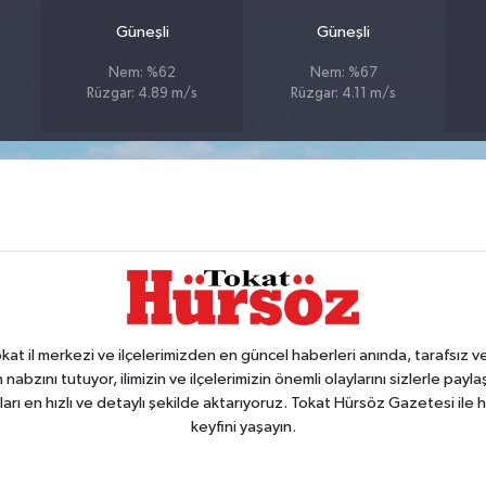
Güneşli
Güneşli
Nem: %62
Nem: %67
Rüzgar: 4.89 m/s
Rüzgar: 4.11 m/s
 il merkezi ve ilçelerimizden en güncel haberleri anında, tarafsız ve e
 nabzını tutuyor, ilimizin ve ilçelerimizin önemli olaylarını sizlerle pay
arı en hızlı ve detaylı şekilde aktarıyoruz. Tokat Hürsöz Gazetesi il
keyfini yaşayın.