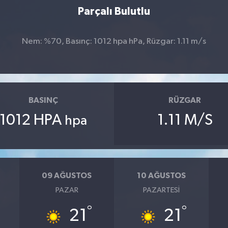
Parçalı Bulutlu
Nem: %70, Basınç: 1012 hpa hPa, Rüzgar: 1.11 m/s
BASINÇ
RÜZGAR
1012 HPA
1.11 M/S
hpa
09 AĞUSTOS
10 AĞUSTOS
PAZAR
PAZARTESI
°
°
21
21