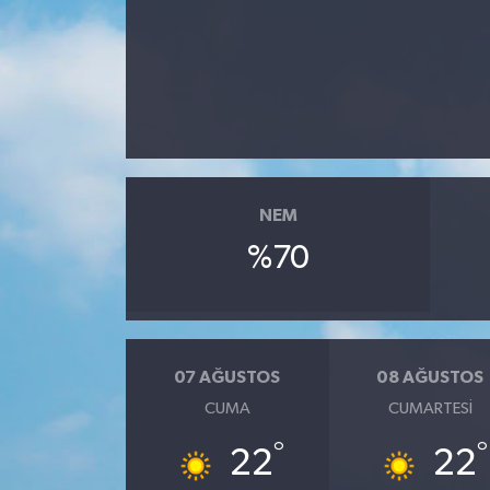
Ekonomi
Sağlık
Tokat Haber
NEM
%70
07 AĞUSTOS
08 AĞUSTOS
CUMA
CUMARTESI
°
°
22
22