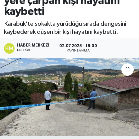
yere çarpan kişi hayatını
kaybetti
Ekonomi
Karabük’te sokakta yürüdüğü sırada dengesini
Sağlık
kaybederek düşen bir kişi hayatını kaybetti.
Tokat Haber
HABER MERKEZI
02.07.2025 - 16:00
EDITÖR
YAYINLANMA