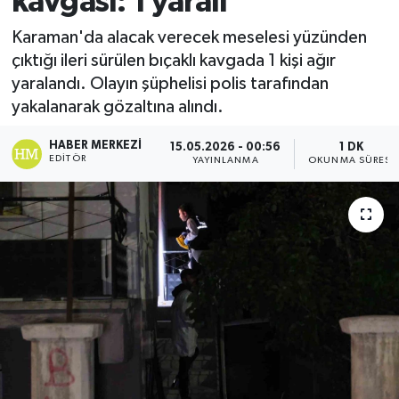
kavgası: 1 yaralı
Ekonomi
Karaman'da alacak verecek meselesi yüzünden
çıktığı ileri sürülen bıçaklı kavgada 1 kişi ağır
Sağlık
yaralandı. Olayın şüphelisi polis tarafından
yakalanarak gözaltına alındı.
Tokat Haber
HABER MERKEZI
15.05.2026 - 00:56
1 DK
EDITÖR
YAYINLANMA
OKUNMA SÜRESI