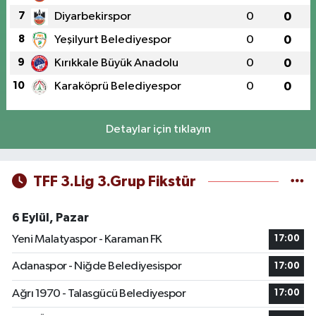
7
Diyarbekirspor
0
0
8
Yeşilyurt Belediyespor
0
0
9
Kırıkkale Büyük Anadolu
0
0
10
Karaköprü Belediyespor
0
0
Detaylar için tıklayın
TFF 3.Lig 3.Grup Fikstür
6 Eylül, Pazar
Yeni Malatyaspor - Karaman FK
17:00
Adanaspor - Niğde Belediyesispor
17:00
Ağrı 1970 - Talasgücü Belediyespor
17:00