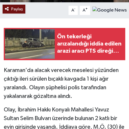
Paylaş
-
+
A
A
Ön tekerleği
arızalandığı iddia edilen
arazi aracı PTS direğine
çarptı: 1 yaralı
Karaman'da alacak verecek meselesi yüzünden
çıktığı ileri sürülen bıçaklı kavgada 1 kişi ağır
yaralandı. Olayın şüphelisi polis tarafından
yakalanarak gözaltına alındı.
Olay, İbrahim Hakkı Konyalı Mahallesi Yavuz
Sultan Selim Bulvarı üzerinde bulunan 2 katlı bir
evin girişinde yaşandı. İddiaya göre, M.Ö. (30) ile