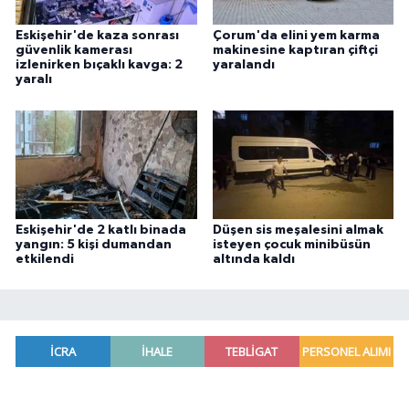
Eskişehir'de kaza sonrası
Çorum'da elini yem karma
güvenlik kamerası
makinesine kaptıran çiftçi
izlenirken bıçaklı kavga: 2
yaralandı
yaralı
Eskişehir'de 2 katlı binada
Düşen sis meşalesini almak
yangın: 5 kişi dumandan
isteyen çocuk minibüsün
etkilendi
altında kaldı