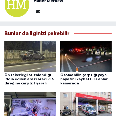
Haber Merkezi
Bunlar da ilginizi çekebilir
Ön tekerleği arızalandığı
Otomobilin çarptığı yaya
iddia edilen arazi aracı PTS
hayatını kaybetti: O anlar
direğine çarptı: 1 yaralı
kamerada