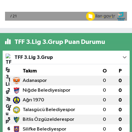
TFF 3.Lig 3.Grup Puan Durumu
TFF 3.Lig 3.Grup
#
Takım
O
P
1
Adanaspor
0
0
2
Niğde Belediyesispor
0
0
3
Ağrı 1970
0
0
4
Talasgücü Belediyespor
0
0
5
Bitlis Özgüzelderespor
0
0
6
Silifke Belediyespor
0
0