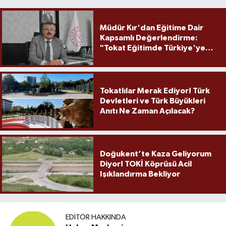
Müdür Kır'dan Eğitime Dair
Kapsamlı Değerlendirme:
"Tokat Eğitimde Türkiye'ye
Örnek Olmaya Devam Ediyor"
Tokatlılar Merak Ediyor! Türk
Devletleri ve Türk Büyükleri
Anıtı Ne Zaman Açılacak?
Doğukent’te Kaza Geliyorum
Diyor! TOKİ Köprüsü Acil
Işıklandırma Bekliyor
EDITÖR HAKKINDA