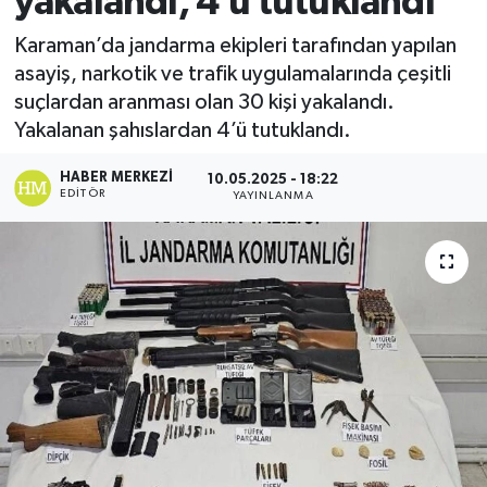
yakalandı, 4’ü tutuklandı
Ekonomi
Karaman’da jandarma ekipleri tarafından yapılan
asayiş, narkotik ve trafik uygulamalarında çeşitli
Sağlık
suçlardan aranması olan 30 kişi yakalandı.
Yakalanan şahıslardan 4’ü tutuklandı.
Tokat Haber
HABER MERKEZI
10.05.2025 - 18:22
EDITÖR
YAYINLANMA