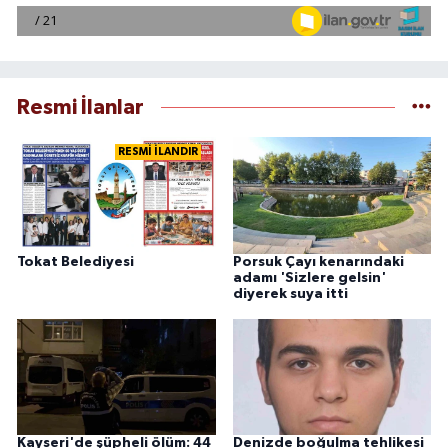
Resmi İlanlar
RESMİ İLANDIR
Tokat Belediyesi
Porsuk Çayı kenarındaki
adamı 'Sizlere gelsin'
diyerek suya itti
Kayseri'de şüpheli ölüm: 44
Denizde boğulma tehlikesi