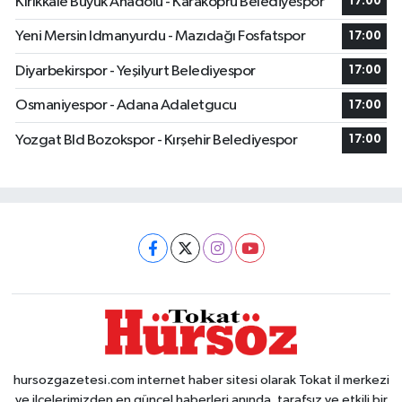
Kırıkkale Büyük Anadolu - Karaköprü Belediyespor
17:00
Yeni Mersin Idmanyurdu - Mazıdağı Fosfatspor
17:00
Diyarbekirspor - Yeşilyurt Belediyespor
17:00
Osmaniyespor - Adana Adaletgucu
17:00
Yozgat Bld Bozokspor - Kırşehir Belediyespor
17:00
hursozgazetesi.com internet haber sitesi olarak Tokat il merkezi
ve ilçelerimizden en güncel haberleri anında, tarafsız ve etkili bir