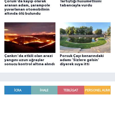
Çorum'da kayıp olarak
Tartıştığı husumetlisini
aranan adam, şarampole
tabancayla vurdu
yuvarlanan otomobilinin
altında ölü bulundu
Çankırı'da etkili olan arazi
Porsuk Çayı kenarındaki
yangını uzun uğraşlar
adamı 'Sizlere gelsin'
sonucu kontrol altına alındı
diyerek suya itti