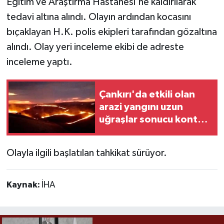
Eğitim ve Araştırma Hastanesi'ne kaldırılarak
tedavi altına alındı. Olayın ardından kocasını
bıçaklayan H.K. polis ekipleri tarafından gözaltına
alındı. Olay yeri inceleme ekibi de adreste
inceleme yaptı.
Çankırı'da etkili olan
arazi yangını uzun
uğraşlar sonucu kontrol
altına alındı
Olayla ilgili başlatılan tahkikat sürüyor.
Kaynak:
İHA