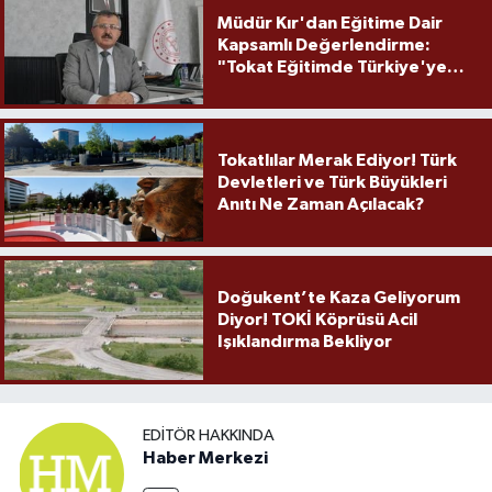
Müdür Kır'dan Eğitime Dair
Kapsamlı Değerlendirme:
"Tokat Eğitimde Türkiye'ye
Örnek Olmaya Devam Ediyor"
Tokatlılar Merak Ediyor! Türk
Devletleri ve Türk Büyükleri
Anıtı Ne Zaman Açılacak?
Doğukent’te Kaza Geliyorum
Diyor! TOKİ Köprüsü Acil
Işıklandırma Bekliyor
EDITÖR HAKKINDA
Haber Merkezi