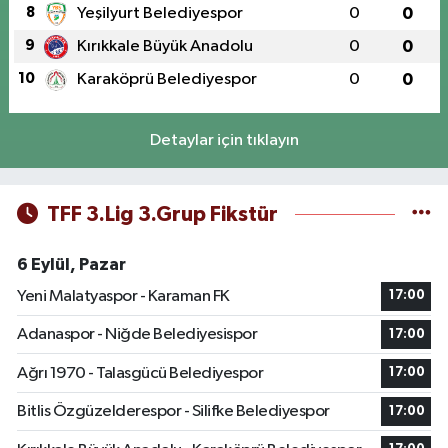
8
Yeşilyurt Belediyespor
0
0
9
Kırıkkale Büyük Anadolu
0
0
10
Karaköprü Belediyespor
0
0
Detaylar için tıklayın
TFF 3.Lig 3.Grup Fikstür
6 Eylül, Pazar
Yeni Malatyaspor - Karaman FK
17:00
Adanaspor - Niğde Belediyesispor
17:00
Ağrı 1970 - Talasgücü Belediyespor
17:00
Bitlis Özgüzelderespor - Silifke Belediyespor
17:00