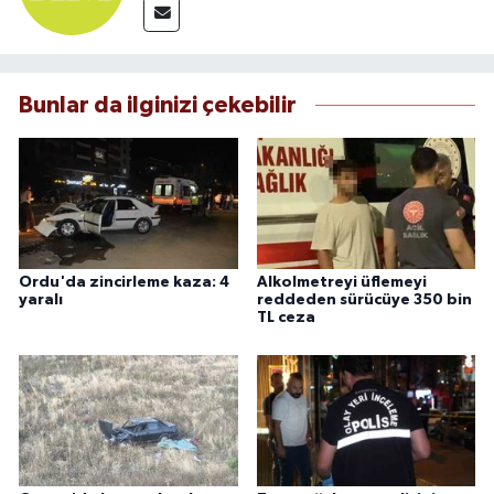
Bunlar da ilginizi çekebilir
Ordu'da zincirleme kaza: 4
Alkolmetreyi üflemeyi
yaralı
reddeden sürücüye 350 bin
TL ceza