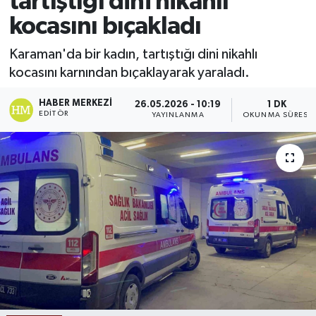
tartıştığı dini nikahlı
kocasını bıçakladı
Ekonomi
Karaman'da bir kadın, tartıştığı dini nikahlı
Sağlık
kocasını karnından bıçaklayarak yaraladı.
Tokat Haber
HABER MERKEZI
26.05.2026 - 10:19
1 DK
EDITÖR
YAYINLANMA
OKUNMA SÜRESI