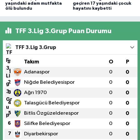
yaşındaki adam mutfakta
geçiren 17 yaşındaki çocuk
ölü bulundu
hayatını kaybetti
TFF 3.Lig 3.Grup Puan Durumu
TFF 3.Lig 3.Grup
#
Takım
O
P
1
Adanaspor
0
0
2
Niğde Belediyesispor
0
0
3
Ağrı 1970
0
0
4
Talasgücü Belediyespor
0
0
5
Bitlis Özgüzelderespor
0
0
6
Silifke Belediyespor
0
0
7
Diyarbekirspor
0
0