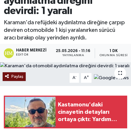
aydınlatma direğini
devirdi: 1 yaralı
Ekonomi
Karaman'da refüjdeki aydınlatma direğine çarpıp
Sağlık
deviren otomobilde 1 kişi yaralanırken sürücü
aracı bırakıp olay yerinden ayrıldı.
Tokat Haber
HABER MERKEZI
25.05.2026 - 11:16
1 DK
EDITÖR
YAYINLANMA
OKUNMA SÜRESI
Paylaş
-
+
A
A
Kastamonu'daki
cinayetin detayları
ortaya çıktı: Yardım
etmek isterken