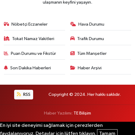
ulaşmanın keyfini yaşayın.
Nöbetçi Eczaneler
Hava Durumu
Tokat Namaz Vakitleri
Trafik Durumu
Puan Durumu ve Fikstür
Tüm Manşetler
Son Dakika Haberleri
Haber Arşivi
RSS
Copyright © 2024. Her hakkı saklıdır.
Haber Yazılımı:
TE Bilişim
En iyi site deneyimi sağlamak için çerezlerden
faydalanıyoruz. Detaylar için lütfen tıklayın.
Tamam