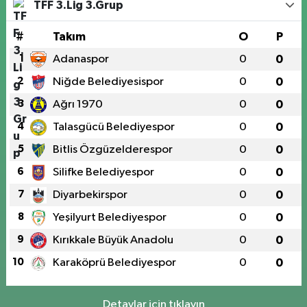
TFF 3.Lig 3.Grup
#
Takım
O
P
1
Adanaspor
0
0
2
Niğde Belediyesispor
0
0
3
Ağrı 1970
0
0
4
Talasgücü Belediyespor
0
0
5
Bitlis Özgüzelderespor
0
0
6
Silifke Belediyespor
0
0
7
Diyarbekirspor
0
0
8
Yeşilyurt Belediyespor
0
0
9
Kırıkkale Büyük Anadolu
0
0
10
Karaköprü Belediyespor
0
0
Detaylar için tıklayın