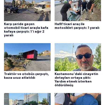
Karşı şeride geçen
Hafif ticari araç ile
otomobil ticari araçla kafa
motosiklet çarpıştı: 1 yaralı
kafaya çarpıştı: 1'i ağır 2
yaralı
Traktör ve otobüs çarpıştı,
Kastamonu'daki cinayetin
kaza ucuz atlatıldı
detayları ortaya çıktı:
Yardım etmek isterken
öldürülmüş