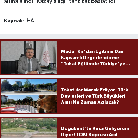
altına alındı. Kazayla ilgili tahkikat başlatıldı.
Kaynak:
İHA
Müdür Kır'dan Eğitime Dair
Kapsamlı Değerlendirme:
"Tokat Eğitimde Türkiye'ye
Örnek Olmaya Devam Ediyor"
Tokatlılar Merak Ediyor! Türk
Devletleri ve Türk Büyükleri
Anıtı Ne Zaman Açılacak?
Doğukent’te Kaza Geliyorum
Diyor! TOKİ Köprüsü Acil