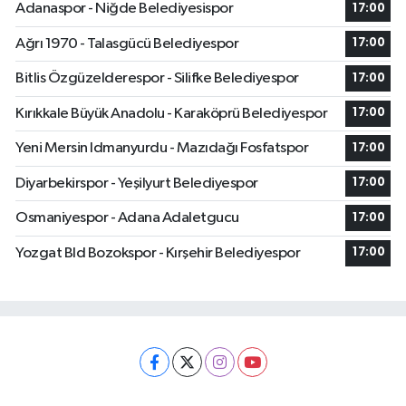
Adanaspor - Niğde Belediyesispor
17:00
Ağrı 1970 - Talasgücü Belediyespor
17:00
Bitlis Özgüzelderespor - Silifke Belediyespor
17:00
Kırıkkale Büyük Anadolu - Karaköprü Belediyespor
17:00
Yeni Mersin Idmanyurdu - Mazıdağı Fosfatspor
17:00
Diyarbekirspor - Yeşilyurt Belediyespor
17:00
Osmaniyespor - Adana Adaletgucu
17:00
Yozgat Bld Bozokspor - Kırşehir Belediyespor
17:00