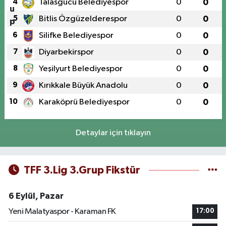
4
Talasgücü Belediyespor
0
0
5
Bitlis Özgüzelderespor
0
0
6
Silifke Belediyespor
0
0
7
Diyarbekirspor
0
0
8
Yeşilyurt Belediyespor
0
0
9
Kırıkkale Büyük Anadolu
0
0
10
Karaköprü Belediyespor
0
0
Detaylar için tıklayın
TFF 3.Lig 3.Grup Fikstür
6 Eylül, Pazar
Yeni Malatyaspor - Karaman FK
17:00