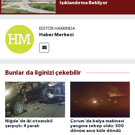
Işıklandırma Bekliyor
EDITÖR HAKKINDA
Haber Merkezi
Bunlar da ilginizi çekebilir
Niğde'de iki otomobil
Çorum'da balya makinesi
çarpıştı: 4 yaralı
yangına sebep oldu: 500
dönüm anız küle döndü