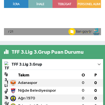
TFF 3.Lig 3.Grup Puan Durumu
TFF 3.Lig 3.Grup
#
Takım
O
P
1
Adanaspor
0
0
2
Niğde Belediyesispor
0
0
3
Ağrı 1970
0
0