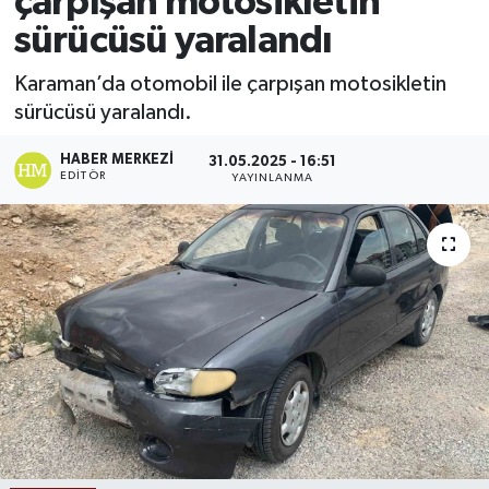
çarpışan motosikletin
sürücüsü yaralandı
Ekonomi
Karaman’da otomobil ile çarpışan motosikletin
Sağlık
sürücüsü yaralandı.
Tokat Haber
HABER MERKEZI
31.05.2025 - 16:51
EDITÖR
YAYINLANMA