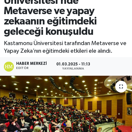
Üniversitesi’nde
Metaverse ve yapay
Ekonomi
zekaanın eğitimdeki
Sağlık
geleceği konuşuldu
Tokat Haber
Kastamonu Üniversitesi tarafından Metaverse ve
Yapay Zeka’nın eğitimdeki etkileri ele alındı.
HABER MERKEZI
01.03.2025 - 11:13
EDITÖR
YAYINLANMA