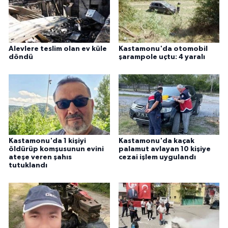
Alevlere teslim olan ev küle
Kastamonu'da otomobil
döndü
şarampole uçtu: 4 yaralı
Kastamonu'da 1 kişiyi
Kastamonu'da kaçak
öldürüp komşusunun evini
palamut avlayan 10 kişiye
ateşe veren şahıs
cezai işlem uygulandı
tutuklandı