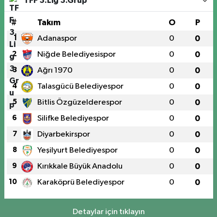
TFF 3.Lig 3.Grup
#
Takım
O
P
1
Adanaspor
0
0
2
Niğde Belediyesispor
0
0
3
Ağrı 1970
0
0
4
Talasgücü Belediyespor
0
0
5
Bitlis Özgüzelderespor
0
0
6
Silifke Belediyespor
0
0
7
Diyarbekirspor
0
0
8
Yeşilyurt Belediyespor
0
0
9
Kırıkkale Büyük Anadolu
0
0
10
Karaköprü Belediyespor
0
0
Detaylar için tıklayın