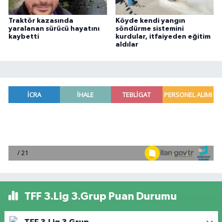
Traktör kazasında
Köyde kendi yangın
yaralanan sürücü hayatını
söndürme sistemini
kaybetti
kurdular, itfaiyeden eğitim
aldılar
TFF 3.Lig 3.Grup Puan Durumu